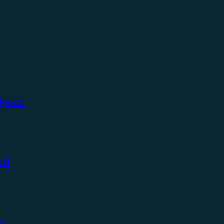
ipecki
bel
er