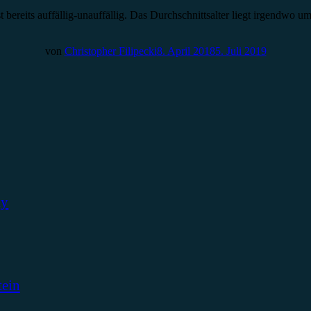
st bereits auffällig-unauffällig. Das Durchschnittsalter liegt irgendwo 
von
Christopher Filipecki
8. April 2018
5. Juli 2019
ky
tein