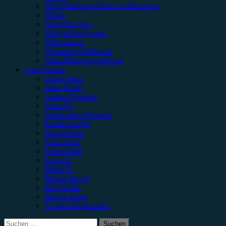
#Post-Hardcore/Hardcore/Metalcore
#Punk
#Rap/Hip-Hop
#Singer/Songwriter
#Electronica
#Soundtrack/Musical
#Jazz/Blues/Gospel/Soul
Autor*innen
Unser Team
Alina Hasky
Andrea Holstein
Anna W.
Christopher Filipecki
Emilia Knebel
Gina Köhler
Jonas Horn
Julia Köhler
Lucie K.
Marie H.
Marius Meyer
Max Keller
Melvin Klein
Yvonne Hopfensack
Suchen