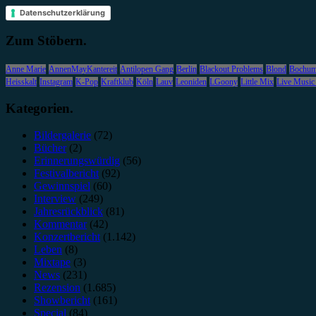
Datenschutzerklärung
Zum Stöbern.
Anne Marie
AnnenMayKantereit
Antilopen Gang
Berlin
Blackout Problems
Blond
Bochu
Heisskalt
Instagram
K-Pop
Kraftklub
Köln
Lauv
Leoniden
LGoony
Little Mix
Live Music
Kategorien.
Bildergalerie
(72)
Bücher
(2)
Erinnerungswürdig
(56)
Festivalbericht
(92)
Gewinnspiel
(60)
Interview
(249)
Jahresrückblick
(81)
Kommentar
(42)
Konzertbericht
(1.142)
Leben
(8)
Mixtape
(3)
News
(231)
Rezension
(1.685)
Showbericht
(161)
Special
(84)