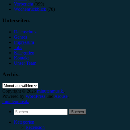
Vorbericht
(399)
Wochenrückblick
(78)
Unterseiten.
Datenschutz
Genres
Impressum
Jobs
Kategorien
Kontakt
Unser Team
Archiv.
Archiv.
Copyright © 2026
minutenmusik.
.
Powered by
WordPress
und
Arouse
.
minutenmusik.
Suchen
nach:
Kategorien
Rezension