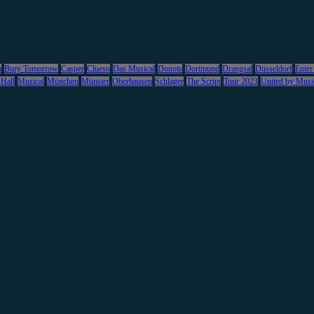
m
Bury Tomorrow
Casper
Clueso
Das Musical
Donots
Dortmund
Drangsal
Düsseldorf
Enter
 Hall
Musical
München
Münster
Oberhausen
Schlager
The Script
Tour 2023
United by Musi