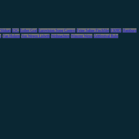
 Shikari
ESC
Esther Graf
Eurovision Song Contest
Feine Sahne Fischfilet
FJØRT
Hamburg
c
Van Holzen
Von Wegen Lisbeth
Weihnachten
Wincent Weiss
Zeltfestival Ruhr