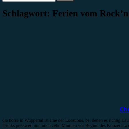
nach:
Schlagwort:
Ferien vom Rock’n
Konzertbericht
Chr
die börse in Wuppertal ist eine der Locations, bei denen es richtig 
Drinks preiswert und noch zehn Minuten vor Beginn des Konzerts wi