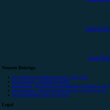
Jasmine Kn
Jonas Hor
Neueste Beiträge.
Die weiße Rose, Philharmonie Köln, 28.07.2026
Gracie Abrams – Daughter from Hell
Der Medicus – Das Musical, Freilichtbühne Tecklenburg, 24.0
Olivia Rodrigo – You Seem Pretty Sad For a Girl So In Love
Seal, Tanzbrunnen Köln, 20.07.2026
Legal