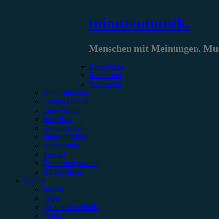
Zum
minutenmusik.
Inhalt
springen
Menschen mit Meinungen. Musi
Kategorien
Rezension
Vorbericht
Konzertbericht
Festivalbericht
Showbericht
Interview
Gewinnspiel
Jahresrückblick
Kommentar
Special
Erinnerungswürdig
Bildergalerie
Genres
#Rock
#Pop
#Alternative/Indie
#Metal