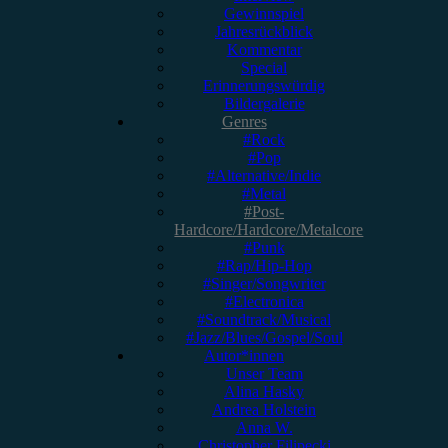
Gewinnspiel
Jahresrückblick
Kommentar
Special
Erinnerungswürdig
Bildergalerie
Genres
#Rock
#Pop
#Alternative/Indie
#Metal
#Post-
Hardcore/Hardcore/Metalcore
#Punk
#Rap/Hip-Hop
#Singer/Songwriter
#Electronica
#Soundtrack/Musical
#Jazz/Blues/Gospel/Soul
Autor*innen
Unser Team
Alina Hasky
Andrea Holstein
Anna W.
Christopher Filipecki