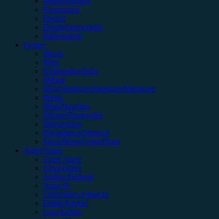
Jahresrückblick
Kommentar
Special
Erinnerungswürdig
Bildergalerie
Genres
#Rock
#Pop
#Alternative/Indie
#Metal
#Post-Hardcore/Hardcore/Metalcore
#Punk
#Rap/Hip-Hop
#Singer/Songwriter
#Electronica
#Soundtrack/Musical
#Jazz/Blues/Gospel/Soul
Autor*innen
Unser Team
Alina Hasky
Andrea Holstein
Anna W.
Christopher Filipecki
Emilia Knebel
Gina Köhler