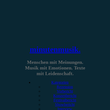
Zum
Inhalt
springen
minutenmusik.
Menschen mit Meinungen.
Musik mit Emotionen. Texte
mit Leidenschaft.
Kategorien
Rezension
Vorbericht
Konzertbericht
Festivalbericht
Showbericht
Interview