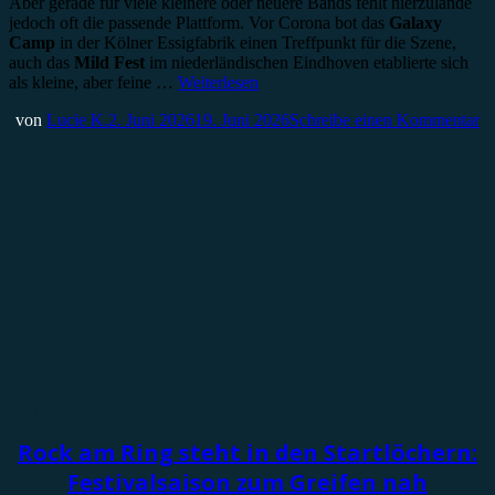
Aber gerade für viele kleinere oder neuere Bands fehlt hierzulande
jedoch oft die passende Plattform. Vor Corona bot das
Galaxy
Camp
in der Kölner Essigfabrik einen Treffpunkt für die Szene,
auch das
Mild Fest
im niederländischen Eindhoven etablierte sich
als kleine, aber feine …
Weiterlesen
von
Lucie K.
2. Juni 2026
19. Juni 2026
Schreibe einen Kommentar
Vorbericht
Rock am Ring steht in den Startlöchern:
Festivalsaison zum Greifen nah