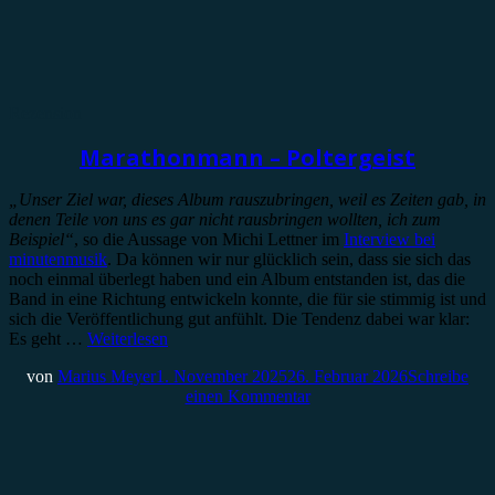
Rezension
Marathonmann – Poltergeist
„Unser Ziel war, dieses Album rauszubringen, weil es Zeiten gab, in
denen Teile von uns es gar nicht rausbringen wollten, ich zum
Beispiel“
, so die Aussage von Michi Lettner im
Interview bei
minutenmusik
. Da können wir nur glücklich sein, dass sie sich das
noch einmal überlegt haben und ein Album entstanden ist, das die
Band in eine Richtung entwickeln konnte, die für sie stimmig ist und
sich die Veröffentlichung gut anfühlt. Die Tendenz dabei war klar:
Es geht …
Weiterlesen
von
Marius Meyer
1. November 2025
26. Februar 2026
Schreibe
einen Kommentar