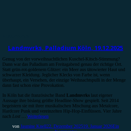
Konzertbericht
Landmvrks, Palladium Köln, 19.12.2025
Genug von der vorweihnachtlichen Kuschel-Kitsch-Stimmung?
Dann war das Palladium am Freitagabend genau der richtige Ort.
Statt grün-rot-goldenem Glitzer: ein Meer aus tätowierter Haut und
schwarzer Kleidung. Jeglicher Klecks von Farbe ist, wenn
überhaupt, ein Versehen, der einzige Weihnachtspulli in der Menge
dann fast schon eine Provokation.
In Köln hat die französische Band
Landmvrks
laut eigener
Aussage ihre bislang größte Headline-Show gespielt. Seit 2014
begeistern sie mit ihrer musikalischen Mischung aus Metalcore,
Hardcore Punk und vereinzelten Hip-Hop-Einflüssen. Vier Jahre
nach
Lost
…
Weiterlesen
von
Jasmine Knell
22. Dezember 2025
19. Januar 2026
Ein