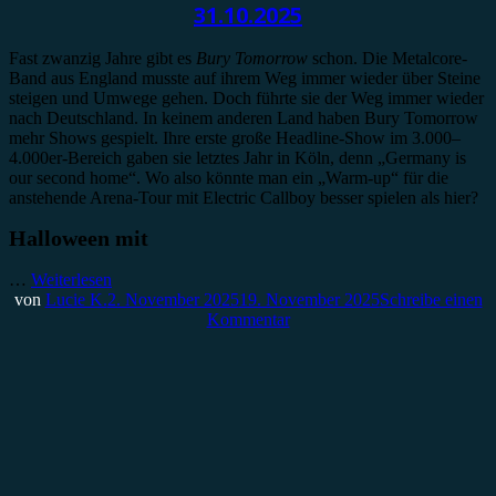
31.10.2025
Fast zwanzig Jahre gibt es
Bury Tomorrow
schon. Die Metalcore-
Band aus England musste auf ihrem Weg immer wieder über Steine
steigen und Umwege gehen. Doch führte sie der Weg immer wieder
nach Deutschland. In keinem anderen Land haben Bury Tomorrow
mehr Shows gespielt. Ihre erste große Headline-Show im 3.000–
4.000er-Bereich gaben sie letztes Jahr in Köln, denn „Germany is
our second home“. Wo also könnte man ein „Warm-up“ für die
anstehende Arena-Tour mit Electric Callboy besser spielen als hier?
Halloween mit
…
Weiterlesen
von
Lucie K.
2. November 2025
19. November 2025
Schreibe einen
Kommentar