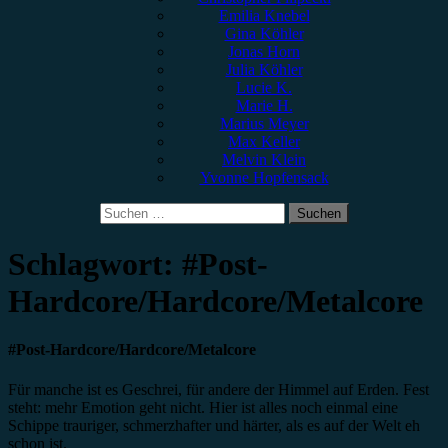
Emilia Knebel
Gina Köhler
Jonas Horn
Julia Köhler
Lucie K.
Marie H.
Marius Meyer
Max Keller
Melvin Klein
Yvonne Hopfensack
Suchen
nach:
Schlagwort:
#Post-
Hardcore/Hardcore/Metalcore
#Post-Hardcore/Hardcore/Metalcore
Für manche ist es Geschrei, für andere der Himmel auf Erden. Fest
steht: mehr Emotion geht nicht. Hier ist alles noch einmal eine
Schippe trauriger, schmerzhafter und härter, als es auf der Welt eh
schon ist.