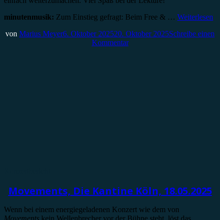
einfach weiterzumachen. Viel Spaß bei der Lektüre!
minutenmusik:
Zum Einstieg gefragt: Beim Free & …
Weiterlesen
von
Marius Meyer
6. Oktober 2025
20. Oktober 2025
Schreibe einen
Kommentar
Konzertbericht
Movements, Die Kantine Köln, 18.05.2025
Wenn bei einem energiegeladenen Konzert wie dem von
Movements
kein Wellenbrecher vor der Bühne steht, löst das