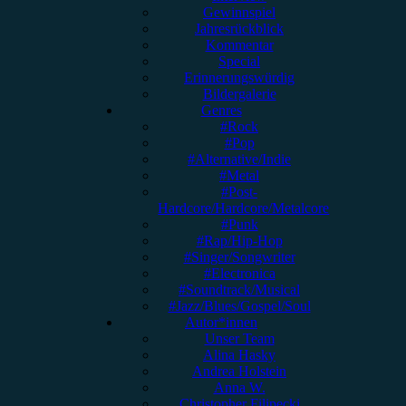
Gewinnspiel
Jahresrückblick
Kommentar
Special
Erinnerungswürdig
Bildergalerie
Genres
#Rock
#Pop
#Alternative/Indie
#Metal
#Post-
Hardcore/Hardcore/Metalcore
#Punk
#Rap/Hip-Hop
#Singer/Songwriter
#Electronica
#Soundtrack/Musical
#Jazz/Blues/Gospel/Soul
Autor*innen
Unser Team
Alina Hasky
Andrea Holstein
Anna W.
Christopher Filipecki