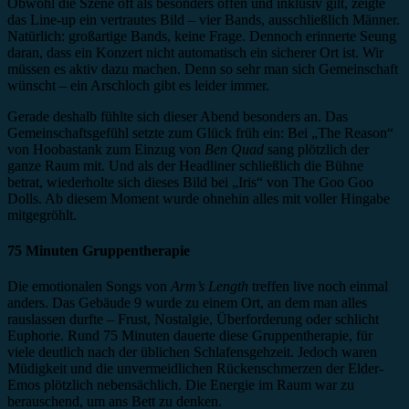
Obwohl die Szene oft als besonders offen und inklusiv gilt, zeigte
das Line-up ein vertrautes Bild – vier Bands, ausschließlich Männer.
Natürlich: großartige Bands, keine Frage. Dennoch erinnerte Seung
daran, dass ein Konzert nicht automatisch ein sicherer Ort ist. Wir
müssen es aktiv dazu machen. Denn so sehr man sich Gemeinschaft
wünscht – ein Arschloch gibt es leider immer.
Gerade deshalb fühlte sich dieser Abend besonders an. Das
Gemeinschaftsgefühl setzte zum Glück früh ein: Bei „The Reason“
von Hoobastank zum Einzug von
Ben Quad
sang plötzlich der
ganze Raum mit. Und als der Headliner schließlich die Bühne
betrat, wiederholte sich dieses Bild bei „Iris“ von The Goo Goo
Dolls. Ab diesem Moment wurde ohnehin alles mit voller Hingabe
mitgegröhlt.
75 Minuten Gruppentherapie
Die emotionalen Songs von
Arm’s Length
treffen live noch einmal
anders. Das Gebäude 9 wurde zu einem Ort, an dem man alles
rauslassen durfte – Frust, Nostalgie, Überforderung oder schlicht
Euphorie. Rund 75 Minuten dauerte diese Gruppentherapie, für
viele deutlich nach der üblichen Schlafensgehzeit. Jedoch waren
Müdigkeit und die unvermeidlichen Rückenschmerzen der Elder-
Emos plötzlich nebensächlich. Die Energie im Raum war zu
berauschend, um ans Bett zu denken.