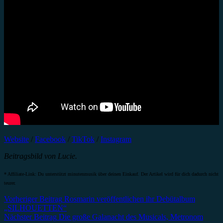
Website
/
Facebook
/
TikTok
/
Instagram
Beitragsbild von Lucie.
* Affiliate-Link: Du unterstützt minutenmusik über deinen Einkauf. Der Artikel wird für dich dadurch nicht
teurer.
Beitragsnavigation
Vorheriger Beitrag
Rosmarin veröffentlichen ihr Debütalbum
„SILHOUETTEN“
Nächster Beitrag
Die große Galanacht des Musicals, Metronom