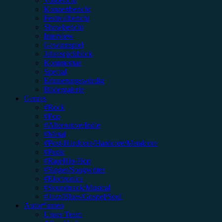
Vorbericht
Konzertbericht
Festivalbericht
Showbericht
Interview
Gewinnspiel
Jahresrückblick
Kommentar
Special
Erinnerungswürdig
Bildergalerie
Genres
#Rock
#Pop
#Alternative/Indie
#Metal
#Post-Hardcore/Hardcore/Metalcore
#Punk
#Rap/Hip-Hop
#Singer/Songwriter
#Electronica
#Soundtrack/Musical
#Jazz/Blues/Gospel/Soul
Autor*innen
Unser Team