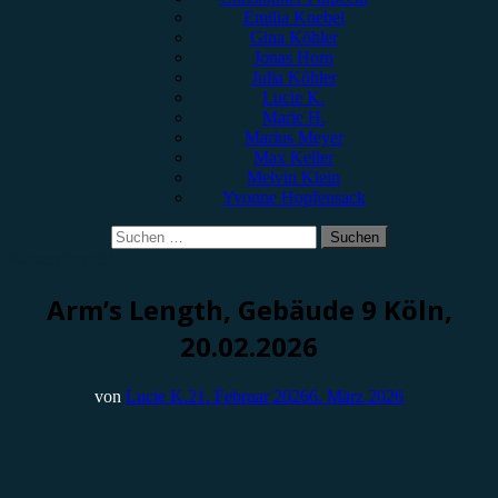
Emilia Knebel
Gina Köhler
Jonas Horn
Julia Köhler
Lucie K.
Marie H.
Marius Meyer
Max Keller
Melvin Klein
Yvonne Hopfensack
Suchen
nach:
Konzertbericht
Arm’s Length, Gebäude 9 Köln,
20.02.2026
von
Lucie K.
21. Februar 2026
6. März 2026