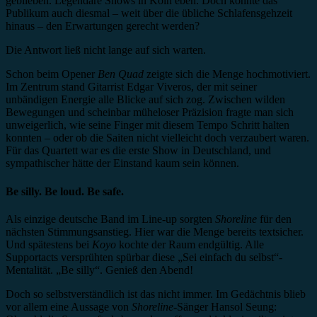
geblieben. Legendäre Shows in Köln eben. Doch konnte das
Publikum auch diesmal – weit über die übliche Schlafensgehzeit
hinaus – den Erwartungen gerecht werden?
Die Antwort ließ nicht lange auf sich warten.
Schon beim Opener
Ben Quad
zeigte sich die Menge hochmotiviert.
Im Zentrum stand Gitarrist Edgar Viveros, der mit seiner
unbändigen Energie alle Blicke auf sich zog. Zwischen wilden
Bewegungen und scheinbar müheloser Präzision fragte man sich
unweigerlich, wie seine Finger mit diesem Tempo Schritt halten
konnten – oder ob die Saiten nicht vielleicht doch verzaubert waren.
Für das Quartett war es die erste Show in Deutschland, und
sympathischer hätte der Einstand kaum sein können.
Be silly. Be loud. Be safe.
Als einzige deutsche Band im Line-up sorgten
Shoreline
für den
nächsten Stimmungsanstieg. Hier war die Menge bereits textsicher.
Und spätestens bei
Koyo
kochte der Raum endgültig. Alle
Supportacts versprühten spürbar diese „Sei einfach du selbst“-
Mentalität. „Be silly“. Genieß den Abend!
Doch so selbstverständlich ist das nicht immer. Im Gedächtnis blieb
vor allem eine Aussage von
Shoreline
-Sänger Hansol Seung: