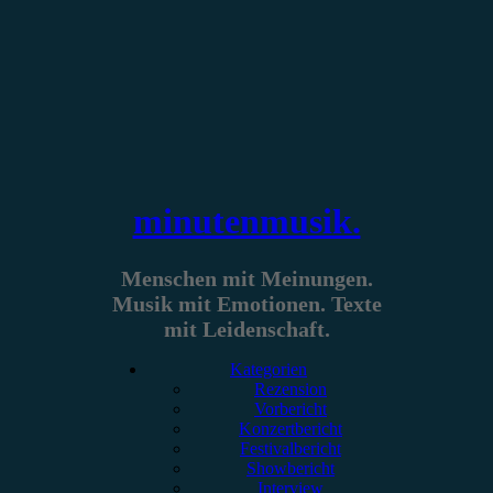
Zum
Inhalt
springen
minutenmusik.
Menschen mit Meinungen.
Musik mit Emotionen. Texte
mit Leidenschaft.
Kategorien
Rezension
Vorbericht
Konzertbericht
Festivalbericht
Showbericht
Interview