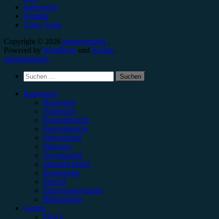
Kategorien
Kontakt
Unser Team
Copyright © 2026
minutenmusik.
.
Powered by
WordPress
und
Arouse
.
minutenmusik.
Suchen
nach:
Kategorien
Rezension
Vorbericht
Konzertbericht
Festivalbericht
Showbericht
Interview
Gewinnspiel
Jahresrückblick
Kommentar
Special
Erinnerungswürdig
Bildergalerie
Genres
#Rock