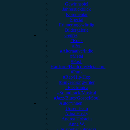
Gewinnspiel
Jahresrückblick
Kommentar
Special
Erinnerungswürdig
Bildergalerie
Genres
#Rock
#Pop
#Alternative/Indie
#Metal
#Post-
Hardcore/Hardcore/Metalcore
#Punk
#Rap/Hip-Hop
#Singer/Songwriter
#Electronica
#Soundtrack/Musical
#Jazz/Blues/Gospel/Soul
Autor*innen
Unser Team
Alina Hasky
Andrea Holstein
Anna W.
Christopher Filipecki