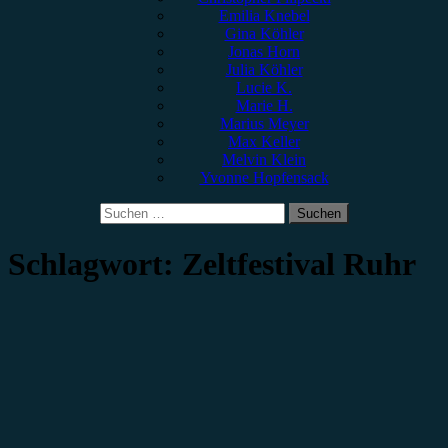
Emilia Knebel
Gina Köhler
Jonas Horn
Julia Köhler
Lucie K.
Marie H.
Marius Meyer
Max Keller
Melvin Klein
Yvonne Hopfensack
Suchen
nach:
Schlagwort:
Zeltfestival Ruhr