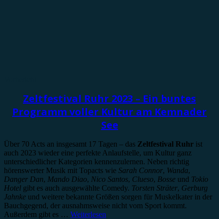
Vorbericht
Zeltfestival Ruhr 2023 – Ein buntes
Programm voller Kultur am Kemnader
See
Über 70 Acts an insgesamt 17 Tagen – das
Zeltfestival Ruhr
ist
auch 2023 wieder eine perfekte Anlaufstelle, um Kultur ganz
unterschiedlicher Kategorien kennenzulernen. Neben richtig
hörenswerter Musik mit Topacts wie
Sarah Connor
,
Wanda
,
Danger Dan
,
Mando Diao
,
Nico Santos
,
Clueso
,
Bosse
und
Tokio
Hotel
gibt es auch ausgewählte Comedy.
Torsten Sträter
,
Gerburg
Jahnke
und weitere bekannte Größen sorgen für Muskelkater in der
Bauchgegend, der ausnahmsweise nicht vom Sport kommt.
Außerdem gibt es …
Weiterlesen