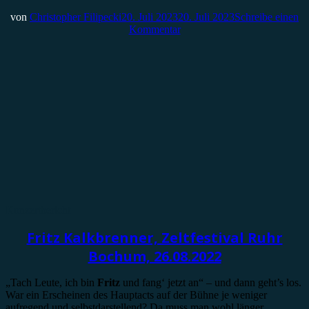
von
Christopher Filipecki
20. Juli 2023
20. Juli 2023
Schreibe einen
Kommentar
Konzertbericht
Fritz Kalkbrenner, Zeltfestival Ruhr
Bochum, 26.08.2022
„Tach Leute, ich bin
Fritz
und fang‘ jetzt an“ – und dann geht’s los.
War ein Erscheinen des Hauptacts auf der Bühne je weniger
aufregend und selbstdarstellend? Da muss man wohl länger