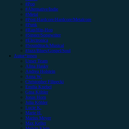
#Pop
#Alternative/Indie
#Metal
#Post-Hardcore/Hardcore/Metalcore
#Punk
#Rap/Hip-Hop
#Singer/Songwriter
#Electronica
#Soundtrack/Musical
#Jazz/Blues/Gospel/Soul
Autor*innen
Unser Team
Alina Hasky
Andrea Holstein
Anna W.
Christopher Filipecki
Emilia Knebel
Gina Köhler
Jonas Horn
Julia Köhler
Lucie K.
Marie H.
Marius Meyer
Max Keller
Melvin Klein