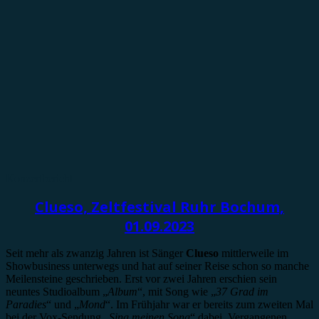
Konzertbericht
Clueso, Zeltfestival Ruhr Bochum,
01.09.2023
Seit mehr als zwanzig Jahren ist Sänger
Clueso
mittlerweile im
Showbusiness unterwegs und hat auf seiner Reise schon so manche
Meilensteine geschrieben. Erst vor zwei Jahren erschien sein
neuntes Studioalbum „
Album
“, mit Song wie „
37 Grad im
Paradies
“ und „
Mond
“. Im Frühjahr war er bereits zum zweiten Mal
bei der Vox-Sendung „
Sing meinen Song
“ dabei. Vergangenen