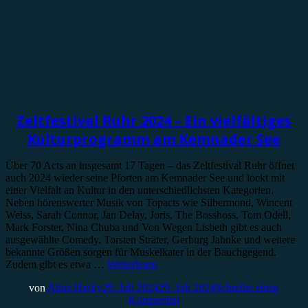
Vorbericht
Zeltfestival Ruhr 2024 – Ein vielfältiges
Kulturprogramm am Kemnader See
Über 70 Acts an insgesamt 17 Tagen – das Zeltfestival Ruhr öffnet
auch 2024 wieder seine Pforten am Kemnader See und lockt mit
einer Vielfalt an Kultur in den unterschiedlichsten Kategorien.
Neben hörenswerter Musik von Topacts wie Silbermond, Wincent
Weiss, Sarah Connor, Jan Delay, Joris, The Bosshoss, Tom Odell,
Mark Forster, Nina Chuba und Von Wegen Lisbeth gibt es auch
ausgewählte Comedy. Torsten Sträter, Gerburg Jahnke und weitere
bekannte Größen sorgen für Muskelkater in der Bauchgegend.
Zudem gibt es etwa …
Weiterlesen
von
Alina Hasky
29. Juli 2024
29. Juli 2024
Schreibe einen
Kommentar