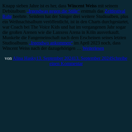
Knapp sieben Jahre ist es her, dass
Wincent Weiss
mit seinem
Debütalbum
„Irgendwas gegen die Stille“
erstmals das
Zeltfestival
Ruhr
beehrte. Seitdem hat der Sänger drei weitere Studioalben, plus
ein Weihnachtsalbum veröffentlicht, ist in den Charts durchgestartet,
war Coach bei The Voice Kids und hat im vergangenen Jahr sogar
die großen Arenen wie die Lanxess Arena in Köln ausverkauft.
Munkelte die Fangemeinschaft nach dem Erscheinen seines letzten
Studioalbums
„Irgendwo ankommen“
im April 2023 noch, dass
Wincent Weiss nach der dazugehörigen …
Weiterlesen
von
Alina Hasky
13. September 2024
13. September 2024
Schreibe
einen Kommentar