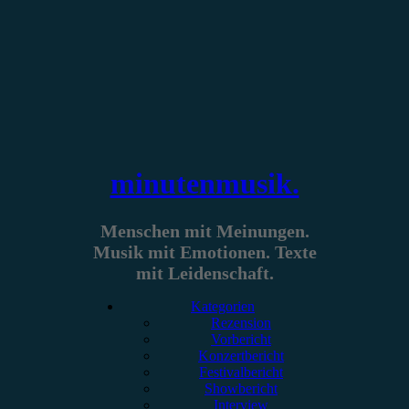
Zum
Inhalt
springen
minutenmusik.
Menschen mit Meinungen.
Musik mit Emotionen. Texte
mit Leidenschaft.
Kategorien
Rezension
Vorbericht
Konzertbericht
Festivalbericht
Showbericht
Interview