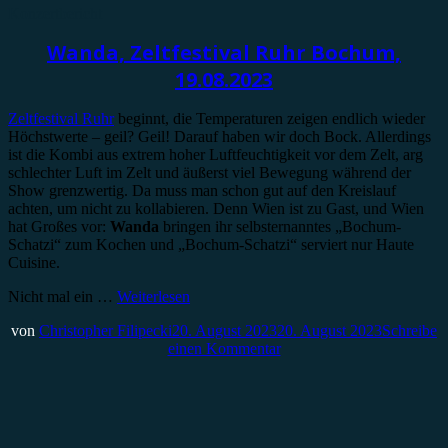
Konzertbericht
Wanda, Zeltfestival Ruhr Bochum,
19.08.2023
Zeltfestival Ruhr
beginnt, die Temperaturen zeigen endlich wieder
Höchstwerte – geil? Geil! Darauf haben wir doch Bock. Allerdings
ist die Kombi aus extrem hoher Luftfeuchtigkeit vor dem Zelt, arg
schlechter Luft im Zelt und äußerst viel Bewegung während der
Show grenzwertig. Da muss man schon gut auf den Kreislauf
achten, um nicht zu kollabieren. Denn Wien ist zu Gast, und Wien
hat Großes vor:
Wanda
bringen ihr selbsternanntes „Bochum-
Schatzi“ zum Kochen und „Bochum-Schatzi“ serviert nur Haute
Cuisine.
Nicht mal ein …
Weiterlesen
von
Christopher Filipecki
20. August 2023
20. August 2023
Schreibe
einen Kommentar