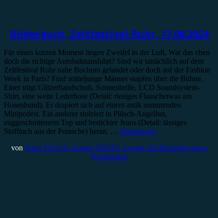
Konzertbericht
Bilderbuch, Zeltfestival Ruhr, 17.08.2024
Für einen kurzen Moment liegen Zweifel in der Luft. War das eben
doch die richtige Autobahnausfahrt? Sind wir tatsächlich auf dem
Zeltfestival Ruhr nahe Bochum gelandet oder doch auf der Fashion
Week in Paris? Fünf mitteljunge Männer stapfen über die Bühne.
Einer trägt Glitzerhandschuh, Sonnenbrille, LCD Soundsystem-
Shirt, eine weite Lederhose (Detail: riesiges Flauschetwas am
Hosenbund). Er drapiert sich auf einem antik anmutenden
Minipodest. Ein anderer stolziert in Plüsch-Angelhut,
enggeschnittenem Top und bestickter Jeans (Detail: lässiges
Stofftuch aus der Potasche) heran. …
Weiterlesen
von
Jonas Horn
19. August 2024
19. August 2024
Schreibe einen
Kommentar