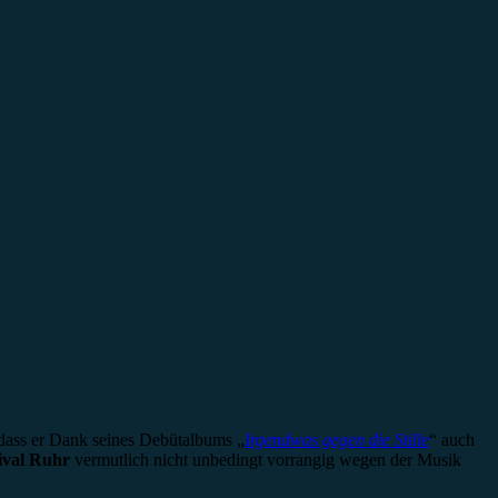
, dass er Dank seines Debütalbums „
Irgendwas gegen die Stille
“ auch
tival Ruhr
vermutlich nicht unbedingt vorrangig wegen der Musik