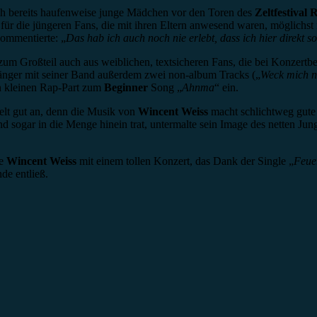
ich bereits haufenweise junge Mädchen vor den Toren des
Zeltfestival 
m für die jüngeren Fans, die mit ihren Eltern anwesend waren, möglichs
ommentierte: „
Das hab ich auch noch nie erlebt, dass ich hier direkt s
m Großteil auch aus weiblichen, textsicheren Fans, die bei Konzertbeg
Sänger mit seiner Band außerdem zwei non-album Tracks („
Weck mich n
en kleinen Rap-Part zum
Beginner
Song „
Ahnma
“ ein.
elt gut an, denn die Musik von
Wincent Weiss
macht schlichtweg gute
sogar in die Menge hinein trat, untermalte sein Image des netten J
te
Wincent Weiss
mit einem tollen Konzert, das Dank der Single „
Feue
de entließ.