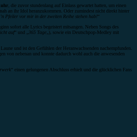
Ruhr
, die zuvor stundenlang auf Einlass gewartet hatten, um einen
t nah an ihr Idol heranzukommen. Oder zumindest nicht direkt hinter
o’n Pfeiler vor mir in der zweiten Reihe stehen hab!
“
inn sofort alle Lyrics begeistert mitsangen. Neben Songs des
icht auf
“ und „
365 Tage
„), sowie ein Deutschpop-Medley mit
 Laune und ist den Gefühlen der Heranwachsenden nachempfunden.
ungen von nebenan und konnte dadurch wohl auch die anwesenden
rwerk
“ einen gelungenen Abschluss erhielt und die glücklichen Fans