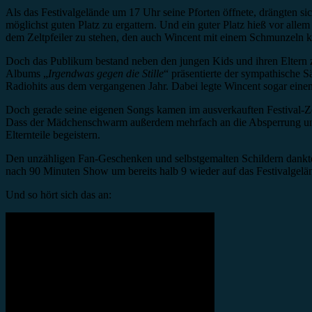
Als das Festivalgelände um 17 Uhr seine Pforten öffnete, drängten s
möglichst guten Platz zu ergattern. Und ein guter Platz hieß vor alle
dem Zeltpfeiler zu stehen, den auch Wincent mit einem Schmunzeln k
Doch das Publikum bestand neben den jungen Kids und ihren Eltern zu
Albums „
Irgendwas gegen die Stille
“ präsentierte der sympathische 
Radiohits aus dem vergangenen Jahr. Dabei legte Wincent sogar ein
Doch gerade seine eigenen Songs kamen im ausverkauften Festival-Z
Dass der Mädchenschwarm außerdem mehrfach an die Absperrung und 
Elternteile begeistern.
Den unzähligen Fan-Geschenken und selbstgemalten Schildern dank
nach 90 Minuten Show um bereits halb 9 wieder auf das Festivalgelän
Und so hört sich das an: