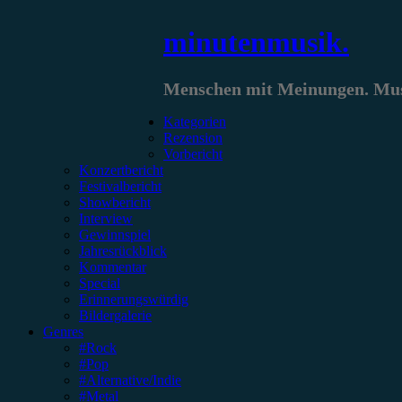
Zum
minutenmusik.
Inhalt
springen
Menschen mit Meinungen. Musi
Kategorien
Rezension
Vorbericht
Konzertbericht
Festivalbericht
Showbericht
Interview
Gewinnspiel
Jahresrückblick
Kommentar
Special
Erinnerungswürdig
Bildergalerie
Genres
#Rock
#Pop
#Alternative/Indie
#Metal