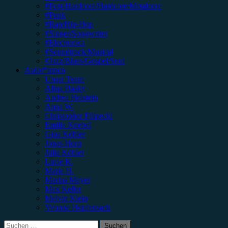
#Post-Hardcore/Hardcore/Metalcore
#Punk
#Rap/Hip-Hop
#Singer/Songwriter
#Electronica
#Soundtrack/Musical
#Jazz/Blues/Gospel/Soul
Autor*innen
Unser Team
Alina Hasky
Andrea Holstein
Anna W.
Christopher Filipecki
Emilia Knebel
Gina Köhler
Jonas Horn
Julia Köhler
Lucie K.
Marie H.
Marius Meyer
Max Keller
Melvin Klein
Yvonne Hopfensack
Suchen