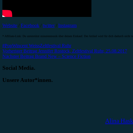
Website
/
Facebook
/
twitter
/
Instagram
* Affiliate-Link: Du unterstützt minutenmusik über deinen Einkauf. Der Artikel wird für dich dadurch nicht te
#Pop
Wincent Weiss
Zeltfestival Ruhr
Beitragsnavigation
Vorheriger Beitrag
Jennifer Rostock, Zeltfestival Ruhr, 25.08.2017
Nächster Beitrag
Brand New – Science Fiction
Social Media.
Unsere Autor*innen.
Alina Has