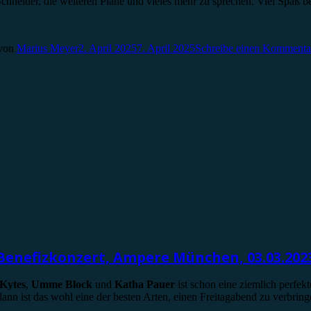
neider, die weiteren Pläne und vieles mehr zu sprechen. Viel Spaß be
von
Marius Meyer
2. April 2025
7. April 2025
Schreibe einen Kommenta
Benefizkonzert, Ampere München, 03.03.202
Kytes
,
Umme Block
und
Katha Pauer
ist schon eine ziemlich perfe
nn ist das wohl eine der besten Arten, einen Freitagabend zu verbring