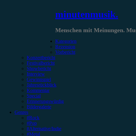
Zum
minutenmusik.
Inhalt
springen
Menschen mit Meinungen. Musi
Kategorien
Rezension
Vorbericht
Konzertbericht
Festivalbericht
Showbericht
Interview
Gewinnspiel
Jahresrückblick
Kommentar
Special
Erinnerungswürdig
Bildergalerie
Genres
#Rock
#Pop
#Alternative/Indie
#Metal