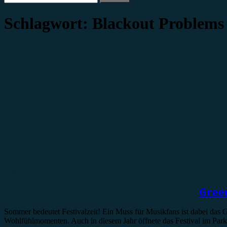
nach:
Schlagwort:
Blackout Problems
Festivalbericht
Green
Sommer bedeutet Festivalzeit! Ein Muss für Musikfans ist dabei das G
Wohlfühlmomenten. Auch in diesem Jahr öffnete das Festival im Park