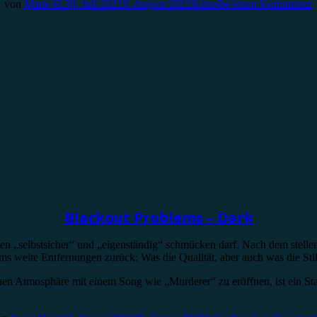
von
Marie H.
30. Juli 2021
9. August 2021
Schreibe einen Kommentar
Blackout Problems – Dark
en „selbstsicher“ und „eigenständig“ schmücken darf. Nach dem stellen
s weite Entfernungen zurück: Was die Qualität, aber auch was die Sti
ichen Atmosphäre mit einem Song wie „Murderer“ zu eröffnen, ist ein 