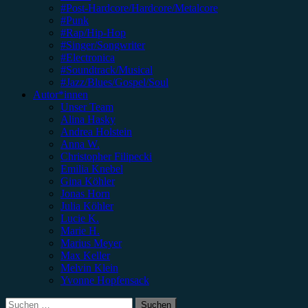
#Post-Hardcore/Hardcore/Metalcore
#Punk
#Rap/Hip-Hop
#Singer/Songwriter
#Electronica
#Soundtrack/Musical
#Jazz/Blues/Gospel/Soul
Autor*innen
Unser Team
Alina Hasky
Andrea Holstein
Anna W.
Christopher Filipecki
Emilia Knebel
Gina Köhler
Jonas Horn
Julia Köhler
Lucie K.
Marie H.
Marius Meyer
Max Keller
Melvin Klein
Yvonne Hopfensack
Suchen