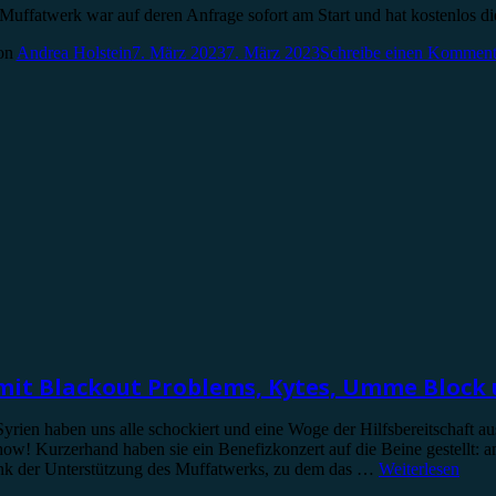
 Muffatwerk war auf deren Anfrage sofort am Start und hat kostenlos 
on
Andrea Holstein
7. März 2023
7. März 2023
Schreibe einen Komment
mit Blackout Problems, Kytes, Umme Block
yrien haben uns alle schockiert und eine Woge der Hilfsbereitschaft au
how! Kurzerhand haben sie ein Benefizkonzert auf die Beine gestellt: a
k der Unterstützung des Muffatwerks, zu dem das …
Weiterlesen