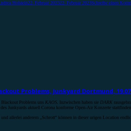
ndrea Holstein
22. Februar 2023
22. Februar 2023
Schreibe einen Kom
ackout Problems, Junkyard Dortmund, 19.07
e Blackout Problems uns
KAOS.
Inzwischen haben sie
DARK
rausgebra
es Junkyards aktuell Corona konforme Open-Air Konzerte stattfinde
 und allerlei anderem „Schrott“ können in dieser urigen Location end