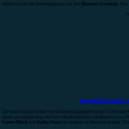
Initiiert wurde das Benefizkonzert von den
Blackout Problems
. Das
v
Vorbericht
Benefizkonzert 
Die schrecklichen Bilder der Erdbebenkatastrophe in der Türkei und S
ihnen am meisten liegt: mit ihrer Musik und einer fulminanten Live-S
Umme Block
und
Katha Pauer
im Ampere in München spielen. Dan