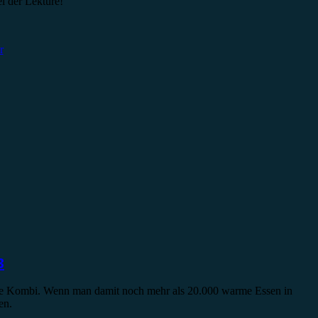
i der Lektüre!
r
3
kte Kombi. Wenn man damit noch mehr als 20.000 warme Essen in
en.