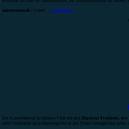
Konzerte als eine Art Mikrokosmos, die Zusammenarbeit mit Moses Sch
minutenmusik:
Gehen …
Weiterlesen
Konzertbericht
Ein Konzertabend im kleinen Club mit den
Blackout Problems
, den
einer Feldküche im Erdbebengebiet in der Türkei ermöglichen kann, da