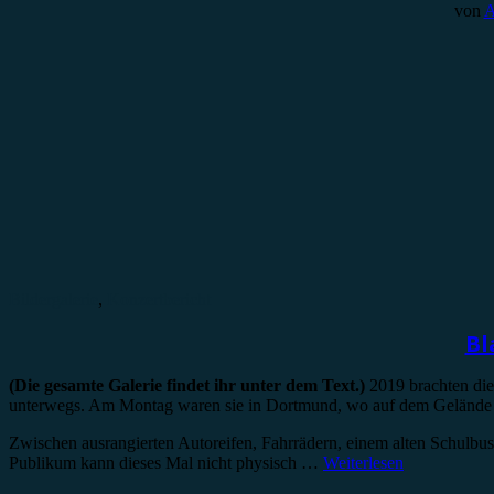
von
A
Bildergalerie
,
Konzertbericht
Bl
(Die gesamte Galerie findet ihr unter dem Text.)
2019 brachten di
unterwegs. Am Montag waren sie in Dortmund, wo auf dem Gelände d
Zwischen ausrangierten Autoreifen, Fahrrädern, einem alten Schulbus
Publikum kann dieses Mal nicht physisch …
Weiterlesen