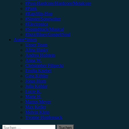
#Post-Hardcore/Hardcore/Metalcore
#Punk
#Rap/Hip-Hop
#Singer/Songwriter
#Electronica
#Soundtrack/Musical
#Jazz/Blues/Gospel/Soul
Autor*innen
Unser Team
Alina Hasky
Andrea Holstein
Anna W.
Christopher Filipecki
Emilia Knebel
Gina Köhler
Jonas Horn
Julia Köhler
Lucie K.
Marie H.
Marius Meyer
Max Keller
Melvin Klein
Yvonne Hopfensack
Suchen