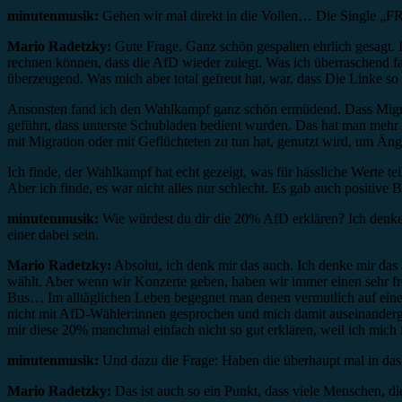
minutenmusik:
Gehen wir mal direkt in die Vollen… Die Single „FR
Mario Radetzky:
Gute Frage. Ganz schön gespalten ehrlich gesagt. 
rechnen können, dass die AfD wieder zulegt. Was ich überraschend fa
überzeugend. Was mich aber total gefreut hat, war, dass Die Linke so 
Ansonsten fand ich den Wahlkampf ganz schön ermüdend. Dass Migrati
geführt, dass unterste Schubladen bedient wurden. Das hat man mehr 
mit Migration oder mit Geflüchteten zu tun hat, genutzt wird, um Äng
Ich finde, der Wahlkampf hat echt gezeigt, was für hässliche Werte te
Aber ich finde, es war nicht alles nur schlecht. Es gab auch positiv
minutenmusik:
Wie würdest du dir die 20% AfD erklären? Ich denke 
einer dabei sein.
Mario Radetzky:
Absolut, ich denk mir das auch. Ich denke mir das
wählt. Aber wenn wir Konzerte geben, haben wir immer einen sehr fr
Bus… Im alltäglichen Leben begegnet man denen vermutlich auf eine
nicht mit AfD-Wähler:innen gesprochen und mich damit auseinanderges
mir diese 20% manchmal einfach nicht so gut erklären, weil ich mich 
minutenmusik:
Und dazu die Frage: Haben die überhaupt mal in d
Mario Radetzky:
Das ist auch so ein Punkt, dass viele Menschen, 