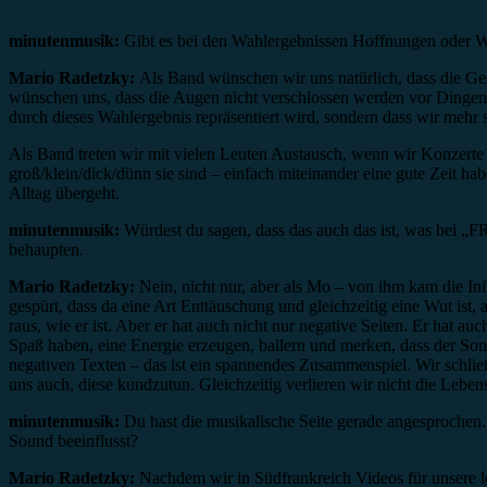
minutenmusik:
Gibt es bei den Wahlergebnissen Hoffnungen oder Wü
Mario Radetzky:
Als Band wünschen wir uns natürlich, dass die Gese
wünschen uns, dass die Augen nicht verschlossen werden vor Dingen 
durch dieses Wahlergebnis repräsentiert wird, sondern dass wir mehr 
Als Band treten wir mit vielen Leuten Austausch, wenn wir Konzerte sp
groß/klein/dick/dünn sie sind – einfach miteinander eine gute Zeit h
Alltag übergeht.
minutenmusik:
Würdest du sagen, dass das auch das ist, was bei „
behaupten.
Mario Radetzky:
Nein, nicht nur, aber als Mo – von ihm kam die In
gespürt, dass da eine Art Enttäuschung und gleichzeitig eine Wut ist, 
raus, wie er ist. Aber er hat auch nicht nur negative Seiten. Er hat 
Spaß haben, eine Energie erzeugen, ballern und merken, dass der Song
negativen Texten – das ist ein spannendes Zusammenspiel. Wir schli
uns auch, diese kundzutun. Gleichzeitig verlieren wir nicht die Leben
minutenmusik:
Du hast die musikalische Seite gerade angesprochen. 
Sound beeinflusst?
Mario Radetzky:
Nachdem wir in Südfrankreich Videos für unsere le