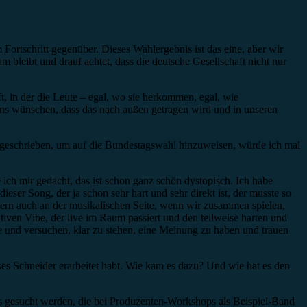
 Fortschritt gegenüber. Dieses Wahlergebnis ist das eine, aber wir
leibt und drauf achtet, dass die deutsche Gesellschaft nicht nur
t, in der die Leute – egal, wo sie herkommen, egal, wie
n uns wünschen, dass das nach außen getragen wird und in unseren
 geschrieben, um auf die Bundestagswahl hinzuweisen, würde ich mal
ch mir gedacht, das ist schon ganz schön dystopisch. Ich habe
eser Song, der ja schon sehr hart und sehr direkt ist, der musste so
sondern auch an der musikalischen Seite, wenn wir zusammen spielen,
tiven Vibe, der live im Raum passiert und den teilweise harten und
e und versuchen, klar zu stehen, eine Meinung zu haben und trauen
ses Schneider erarbeitet habt. Wie kam es dazu? Und wie hat es den
ds gesucht werden, die bei Produzenten-Workshops als Beispiel-Band