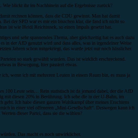
Wie blickt ihr im Nachhinein auf die Ergebnisse zurück?
on damit rechnen können, dass die CDU gewinnt. Man hat damit
Bei der SPD war es mir ein bisschen klar, die fand ich nicht so
ran ist wie Heidi Reichinnek, so einen Impuls gesetzt hat.
iges und sehr spannendes Thema, aber gleichzeitig hat es auch dazu
s in der AfD genutzt wird und dass alles, was in irgendeiner Weise
tzten Jahren schon mitgekriegt, das wurde jetzt nur noch hässlicher.
 Parteien so stark gewählt wurden. Das ist wirklich erschreckend.
 etwas in Bewegung, hier passiert etwas.
ke ich, wenn ich mit mehreren Leuten in einem Raum bin, es muss ja
s 100 Leute sein… Rein statistisch ist da jemand dabei, der die AfD
ig mit diesen 20% in Berührung. Ich sehe die in der U-Bahn, im
ch geht. Ich habe diesen ganzen Wahlkampf über meines Erachtens
mich in einer viel offeneren „Mini-Gesellschaft“. Deswegen kann ich
Werten dieser Partei, dass sie die wählen?
 würden. Das macht es noch unwirklicher.