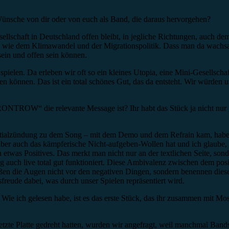
nsche von dir oder von euch als Band, die daraus hervorgehen?
llschaft in Deutschland offen bleibt, in jegliche Richtungen, auch dem
wie dem Klimawandel und der Migrationspolitik. Dass man da wachsam b
sein und offen sein können.
ielen. Da erleben wir oft so ein kleines Utopia, eine Mini-Gesellschaf
aben können. Das ist ein total schönes Gut, das da entsteht. Wir würde
FRONTROW“ die relevante Message ist? Ihr habt das Stück ja nicht nur
itialzündung zu dem Song – mit dem Demo und dem Refrain kam, habe i
aber auch das kämpferische Nicht-aufgeben-Wollen hat und ich glaube, di
auch etwas Positives. Das merkt man nicht nur an der textlichen Seite, 
 auch live total gut funktioniert. Diese Ambivalenz zwischen dem posi
eßen die Augen nicht vor den negativen Dingen, sondern benennen dies
sfreude dabei, was durch unser Spielen repräsentiert wird.
Wie ich gelesen habe, ist es das erste Stück, das ihr zusammen mit Mo
tzte Platte gedreht hatten, wurden wir angefragt, weil manchmal Ban