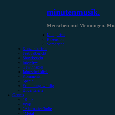
Zum
minutenmusik.
Inhalt
springen
Menschen mit Meinungen. Musi
Kategorien
Rezension
Vorbericht
Konzertbericht
Festivalbericht
Showbericht
Interview
Gewinnspiel
Jahresrückblick
Kommentar
Special
Erinnerungswürdig
Bildergalerie
Genres
#Rock
#Pop
#Alternative/Indie
#Metal