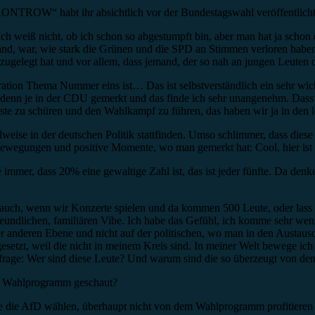
ONTROW“ habt ihr absichtlich vor der Bundestagswahl veröffentlicht. 
Ich weiß nicht, ob ich schon so abgestumpft bin, aber man hat ja sch
nd, war, wie stark die Grünen und die SPD an Stimmen verloren haben. 
zugelegt hat und vor allem, dass jemand, der so nah an jungen Leuten d
on Thema Nummer eins ist… Das ist selbstverständlich ein sehr wicht
denn je in der CDU gemerkt und das finde ich sehr unangenehm. Dass e
ste zu schüren und den Wahlkampf zu führen, das haben wir ja in den le
ilweise in der deutschen Politik stattfinden. Umso schlimmer, dass diese
e Bewegungen und positive Momente, wo man gemerkt hat: Cool, hier ist
immer, dass 20% eine gewaltige Zahl ist, das ist jeder fünfte. Da den
 auch, wenn wir Konzerte spielen und da kommen 500 Leute, oder lass e
eundlichen, familiären Vibe. Ich habe das Gefühl, ich komme sehr wen
r anderen Ebene und nicht auf der politischen, wo man in den Austaus
etzt, weil die nicht in meinem Kreis sind. In meiner Welt bewege ich 
frage: Wer sind diese Leute? Und warum sind die so überzeugt von den 
as Wahlprogramm geschaut?
die die AfD wählen, überhaupt nicht von dem Wahlprogramm profitieren