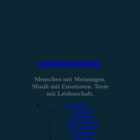
Zum
Inhalt
springen
minutenmusik.
Menschen mit Meinungen.
Musik mit Emotionen. Texte
mit Leidenschaft.
Kategorien
Rezension
Vorbericht
Konzertbericht
Festivalbericht
Showbericht
Interview