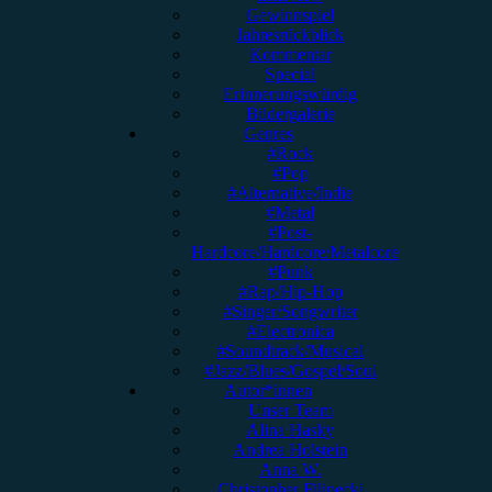
Gewinnspiel
Jahresrückblick
Kommentar
Special
Erinnerungswürdig
Bildergalerie
Genres
#Rock
#Pop
#Alternative/Indie
#Metal
#Post-
Hardcore/Hardcore/Metalcore
#Punk
#Rap/Hip-Hop
#Singer/Songwriter
#Electronica
#Soundtrack/Musical
#Jazz/Blues/Gospel/Soul
Autor*innen
Unser Team
Alina Hasky
Andrea Holstein
Anna W.
Christopher Filipecki