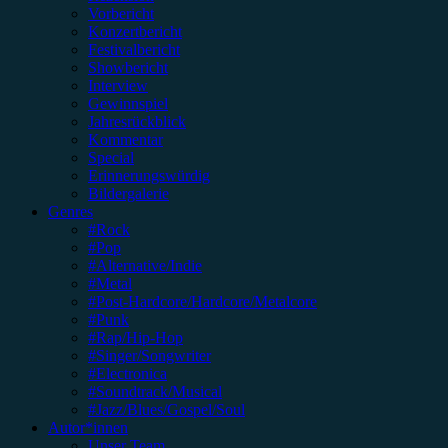
Vorbericht
Konzertbericht
Festivalbericht
Showbericht
Interview
Gewinnspiel
Jahresrückblick
Kommentar
Special
Erinnerungswürdig
Bildergalerie
Genres
#Rock
#Pop
#Alternative/Indie
#Metal
#Post-Hardcore/Hardcore/Metalcore
#Punk
#Rap/Hip-Hop
#Singer/Songwriter
#Electronica
#Soundtrack/Musical
#Jazz/Blues/Gospel/Soul
Autor*innen
Unser Team