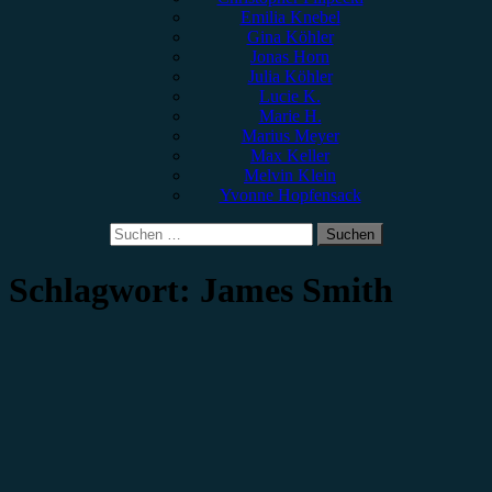
Emilia Knebel
Gina Köhler
Jonas Horn
Julia Köhler
Lucie K.
Marie H.
Marius Meyer
Max Keller
Melvin Klein
Yvonne Hopfensack
Suchen
nach:
Schlagwort:
James Smith