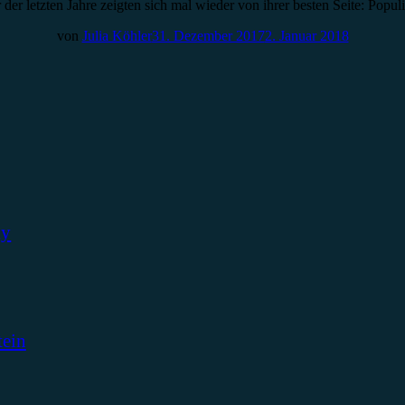
er der letzten Jahre zeigten sich mal wieder von ihrer besten Seite: P
von
Julia Köhler
31. Dezember 2017
2. Januar 2018
ky
tein