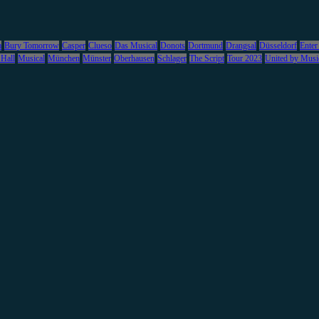
m
Bury Tomorrow
Casper
Clueso
Das Musical
Donots
Dortmund
Drangsal
Düsseldorf
Enter
 Hall
Musical
München
Münster
Oberhausen
Schlager
The Script
Tour 2023
United by Musi