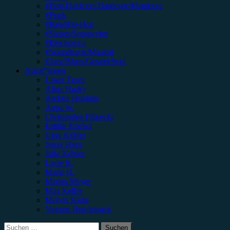
#Post-Hardcore/Hardcore/Metalcore
#Punk
#Rap/Hip-Hop
#Singer/Songwriter
#Electronica
#Soundtrack/Musical
#Jazz/Blues/Gospel/Soul
Autor*innen
Unser Team
Alina Hasky
Andrea Holstein
Anna W.
Christopher Filipecki
Emilia Knebel
Gina Köhler
Jonas Horn
Julia Köhler
Lucie K.
Marie H.
Marius Meyer
Max Keller
Melvin Klein
Yvonne Hopfensack
Suchen