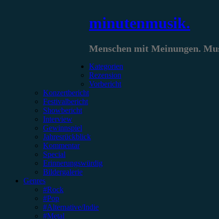
Zum
minutenmusik.
Inhalt
springen
Menschen mit Meinungen. Musi
Kategorien
Rezension
Vorbericht
Konzertbericht
Festivalbericht
Showbericht
Interview
Gewinnspiel
Jahresrückblick
Kommentar
Special
Erinnerungswürdig
Bildergalerie
Genres
#Rock
#Pop
#Alternative/Indie
#Metal