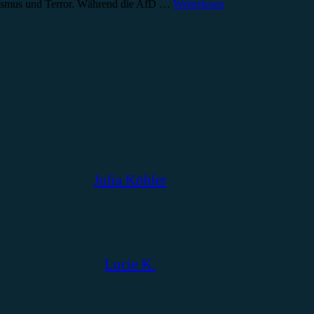
opulismus und Terror. Während die AfD …
Weiterlesen
Julia Köhler
Lucie K.