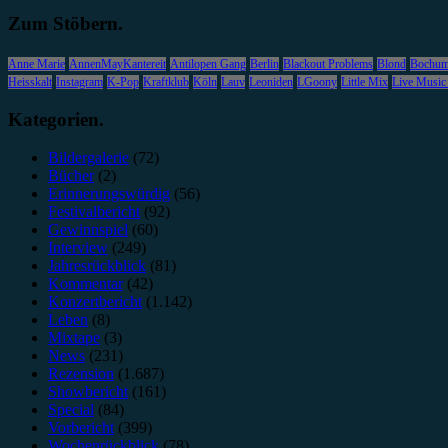
Zum Stöbern.
Anne Marie
AnnenMayKantereit
Antilopen Gang
Berlin
Blackout Problems
Blond
Bochu
Heisskalt
Instagram
K-Pop
Kraftklub
Köln
Lauv
Leoniden
LGoony
Little Mix
Live Music
Kategorien.
Bildergalerie
(72)
Bücher
(2)
Erinnerungswürdig
(56)
Festivalbericht
(92)
Gewinnspiel
(60)
Interview
(249)
Jahresrückblick
(81)
Kommentar
(42)
Konzertbericht
(1.142)
Leben
(8)
Mixtape
(3)
News
(231)
Rezension
(1.687)
Showbericht
(161)
Special
(84)
Vorbericht
(399)
Wochenrückblick
(78)