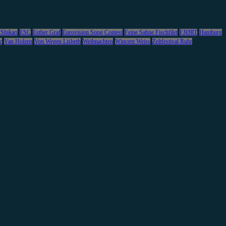
 Shikari
ESC
Esther Graf
Eurovision Song Contest
Feine Sahne Fischfilet
FJØRT
Hamburg
c
Van Holzen
Von Wegen Lisbeth
Weihnachten
Wincent Weiss
Zeltfestival Ruhr