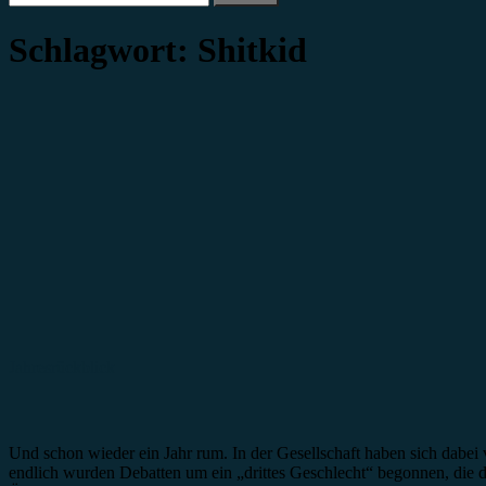
nach:
Schlagwort:
Shitkid
Jahresrückblick
Und schon wieder ein Jahr rum. In der Gesellschaft haben sich dabei v
endlich wurden Debatten um ein „drittes Geschlecht“ begonnen, die d