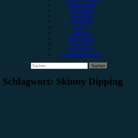
Emilia Knebel
Gina Köhler
Jonas Horn
Julia Köhler
Lucie K.
Marie H.
Marius Meyer
Max Keller
Melvin Klein
Yvonne Hopfensack
Suchen
nach:
Schlagwort:
Skinny Dipping