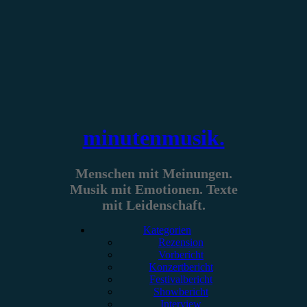
Zum
Inhalt
springen
minutenmusik.
Menschen mit Meinungen.
Musik mit Emotionen. Texte
mit Leidenschaft.
Kategorien
Rezension
Vorbericht
Konzertbericht
Festivalbericht
Showbericht
Interview