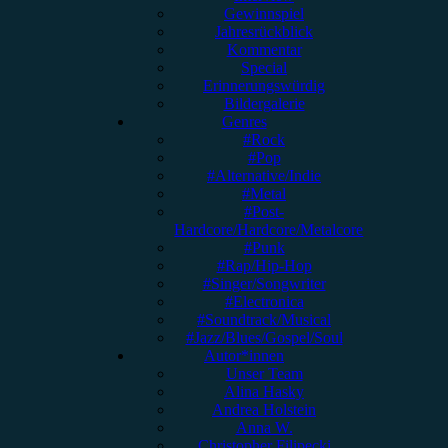
Gewinnspiel
Jahresrückblick
Kommentar
Special
Erinnerungswürdig
Bildergalerie
Genres
#Rock
#Pop
#Alternative/Indie
#Metal
#Post-
Hardcore/Hardcore/Metalcore
#Punk
#Rap/Hip-Hop
#Singer/Songwriter
#Electronica
#Soundtrack/Musical
#Jazz/Blues/Gospel/Soul
Autor*innen
Unser Team
Alina Hasky
Andrea Holstein
Anna W.
Christopher Filipecki