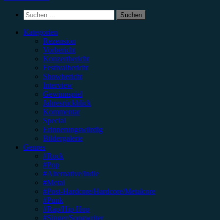
Suchen
nach:
Kategorien
Rezension
Vorbericht
Konzertbericht
Festivalbericht
Showbericht
Interview
Gewinnspiel
Jahresrückblick
Kommentar
Special
Erinnerungswürdig
Bildergalerie
Genres
#Rock
#Pop
#Alternative/Indie
#Metal
#Post-Hardcore/Hardcore/Metalcore
#Punk
#Rap/Hip-Hop
#Singer/Songwriter