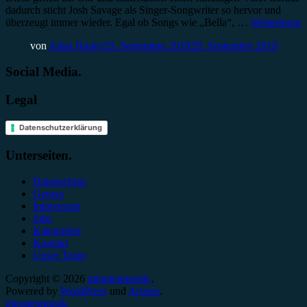
dadurch sticht Josh Savage als Singer-Songwriter so hervor und
überzeugt immer wieder. Egal ob Songs wie „Bella“, …
Weiterlesen
von
Alina Hasky
29. September 2019
29. September 2019
Social Media.
Legal
Datenschutzerklärung
Unterseiten.
Datenschutz
Genres
Impressum
Jobs
Kategorien
Kontakt
Unser Team
Copyright © 2026
minutenmusik.
.
Powered by
WordPress
und
Arouse
.
minutenmusik.