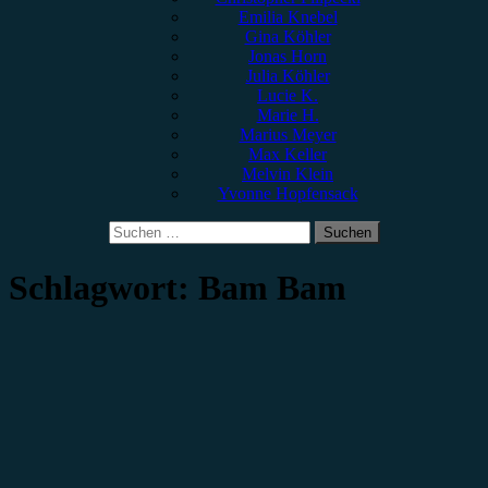
Emilia Knebel
Gina Köhler
Jonas Horn
Julia Köhler
Lucie K.
Marie H.
Marius Meyer
Max Keller
Melvin Klein
Yvonne Hopfensack
Suchen
nach:
Schlagwort:
Bam Bam