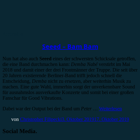
Rezension
Seeed – Bam Bam
Nun hat also auch
Seeed
eines der schwersten Schicksale getroffen,
die eine Band durchmachen kann:
Demba Nabé
verstirbt im Mai
2018 und damit einer der drei Frontmänner der Truppe. Die seit über
20 Jahren existierende Berliner-Band trifft jedoch schnell die
Entscheidung,
Demba
nicht zu ersetzen, aber weiterhin Musik zu
machen. Eine gute Wahl, immerhin sorgt der unverkennbare Sound
für ausnahmslos ausverkaufte Konzerte und somit bei einer großen
Fanschar für Good Vibrations.
Dabei war der Output bei der Band um
Peter
…
Weiterlesen
von
Christopher Filipecki
3. Oktober 2019
17. Oktober 2019
Social Media.