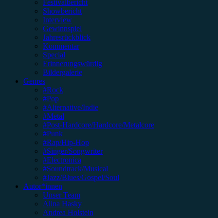
Festivalbericht
Showbericht
Interview
Gewinnspiel
Jahresrückblick
Kommentar
Special
Erinnerungswürdig
Bildergalerie
Genres
#Rock
#Pop
#Alternative/Indie
#Metal
#Post-Hardcore/Hardcore/Metalcore
#Punk
#Rap/Hip-Hop
#Singer/Songwriter
#Electronica
#Soundtrack/Musical
#Jazz/Blues/Gospel/Soul
Autor*innen
Unser Team
Alina Hasky
Andrea Holstein