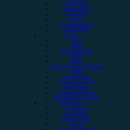
Gewinnspiel
Jahresrückblick
Kommentar
Special
Erinnerungswürdig
Bildergalerie
Genres
#Rock
#Pop
#Alternative/Indie
#Metal
#Post-
Hardcore/Hardcore/Metalcore
#Punk
#Rap/Hip-Hop
#Singer/Songwriter
#Electronica
#Soundtrack/Musical
#Jazz/Blues/Gospel/Soul
Autor*innen
Unser Team
Alina Hasky
Andrea Holstein
Anna W.
Christopher Filipecki