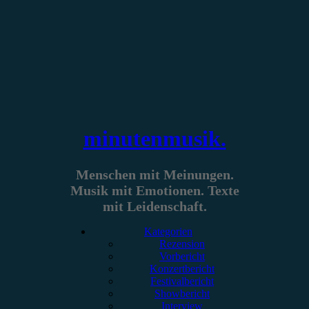
Zum
Inhalt
springen
minutenmusik.
Menschen mit Meinungen.
Musik mit Emotionen. Texte
mit Leidenschaft.
Kategorien
Rezension
Vorbericht
Konzertbericht
Festivalbericht
Showbericht
Interview