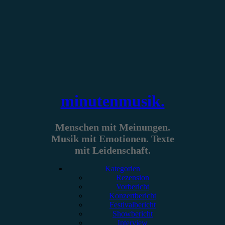
Zum
Inhalt
springen
minutenmusik.
Menschen mit Meinungen.
Musik mit Emotionen. Texte
mit Leidenschaft.
Kategorien
Rezension
Vorbericht
Konzertbericht
Festivalbericht
Showbericht
Interview