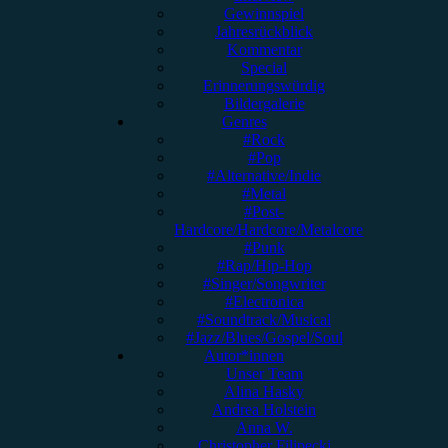
Gewinnspiel
Jahresrückblick
Kommentar
Special
Erinnerungswürdig
Bildergalerie
Genres
#Rock
#Pop
#Alternative/Indie
#Metal
#Post-
Hardcore/Hardcore/Metalcore
#Punk
#Rap/Hip-Hop
#Singer/Songwriter
#Electronica
#Soundtrack/Musical
#Jazz/Blues/Gospel/Soul
Autor*innen
Unser Team
Alina Hasky
Andrea Holstein
Anna W.
Christopher Filipecki