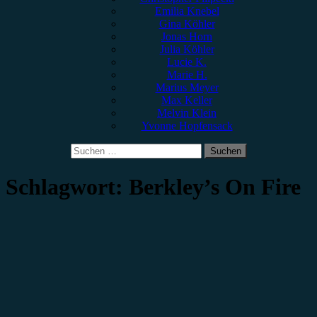
Emilia Knebel
Gina Köhler
Jonas Horn
Julia Köhler
Lucie K.
Marie H.
Marius Meyer
Max Keller
Melvin Klein
Yvonne Hopfensack
Suchen
nach:
Schlagwort:
Berkley’s On Fire