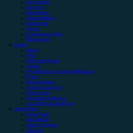
Showbericht
Interview
Gewinnspiel
Jahresrückblick
Kommentar
Special
Erinnerungswürdig
Bildergalerie
Genres
#Rock
#Pop
#Alternative/Indie
#Metal
#Post-Hardcore/Hardcore/Metalcore
#Punk
#Rap/Hip-Hop
#Singer/Songwriter
#Electronica
#Soundtrack/Musical
#Jazz/Blues/Gospel/Soul
Autor*innen
Unser Team
Alina Hasky
Andrea Holstein
Anna W.