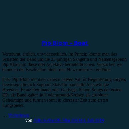
Rezension
Pip Blom – Boat
Verträumt, ehrlich, unwiderstehlich. Im Prinzip könnte man das
Schaffen der Band um die 23-jährigen Sängerin und Namensgeberin
Pip Blom auf diese drei Adjektive herunterbrechen. Versuchen wir
dennoch die Faszination hinter den Newcomern zu erklären.
Dass Pip Blom mit ihrer nahezu naiven Art für Begeisterung sorgen,
bewiesen kürzlich Support-Slots für namhafte Acts wie die
Breeders, Franz Ferdinand oder Garbage. Schon Songs der ersten
EPs als Band galten in Underground-Kreisen als absoluter
Geheimtipp und führten somit in kürzester Zeit zum ersten
Langspieler.
…
Weiterlesen
von
Julia Köhler
28. Mai 2019
13. Juli 2019