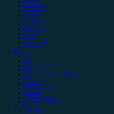
Vorbericht
Konzertbericht
Festivalbericht
Showbericht
Interview
Gewinnspiel
Jahresrückblick
Kommentar
Special
Erinnerungswürdig
Bildergalerie
Genres
#Rock
#Pop
#Alternative/Indie
#Metal
#Post-Hardcore/Hardcore/Metalcore
#Punk
#Rap/Hip-Hop
#Singer/Songwriter
#Electronica
#Soundtrack/Musical
#Jazz/Blues/Gospel/Soul
Autor*innen
Unser Team