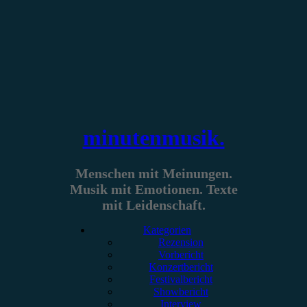
Zum
Inhalt
springen
minutenmusik.
Menschen mit Meinungen.
Musik mit Emotionen. Texte
mit Leidenschaft.
Kategorien
Rezension
Vorbericht
Konzertbericht
Festivalbericht
Showbericht
Interview