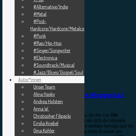
#Alternative/Indie
#Metal
#Post-
Hardcore/Hardcore/Metalcore
#Punk
#Rap/Hip-Hop
#Singer/Songwriter
#Electronica
#Soundtrack/Musical
#Jazz/Blues/Gospel/Soul
Autor*innen
Konzertbericht
Unser Team
Die Heiterkeit, die börse Wuppertal,
Alina Hasky
Andrea Holstein
24.01.2018
Anna W.
Kaum ein Bandname könnte ironischer sein, als der von
Die
Christopher Filipecki
Heiterkeit
. Selten sieht man eine Band, bei der sich der sitzende
Emilia Knebel
Schlagzeuger von allen Bandmitgliedern am meisten bewegt und die
Gina Köhler
meisten Emotionen zeigt. So stellten wir uns beim Konzert am