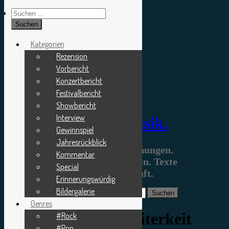
Suchen
nach:
Zum
Inhalt
Kategorien
springen
Rezension
Vorbericht
Konzertbericht
Festivalbericht
Showbericht
Interview
minutenmusik.
Gewinnspiel
Jahresrückblick
Menschen mit Meinungen.
Kommentar
Musik mit Emotionen. Texte
Special
mit Leidenschaft.
Erinnerungswürdig
Bildergalerie
Suchen
nach:
Genres
Schlagwort:
Die Heiterkeit
#Rock
#Pop