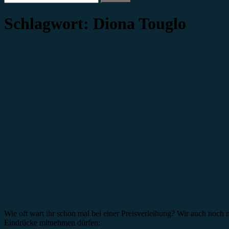
nach:
Schlagwort:
Diona Touglo
Special
Wie oft wart ihr schon mal bei einer Preisverleihung? Wir auch noch
Eindrücke mitnehmen dürfen: