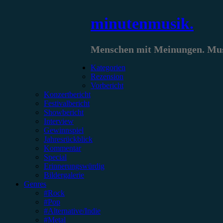
Zum
minutenmusik.
Inhalt
springen
Menschen mit Meinungen. Musi
Kategorien
Rezension
Vorbericht
Konzertbericht
Festivalbericht
Showbericht
Interview
Gewinnspiel
Jahresrückblick
Kommentar
Special
Erinnerungswürdig
Bildergalerie
Genres
#Rock
#Pop
#Alternative/Indie
#Metal