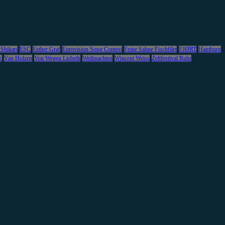
 Shikari
ESC
Esther Graf
Eurovision Song Contest
Feine Sahne Fischfilet
FJØRT
Hamburg
c
Van Holzen
Von Wegen Lisbeth
Weihnachten
Wincent Weiss
Zeltfestival Ruhr