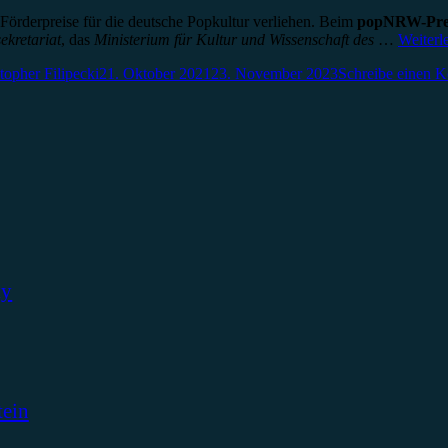
örderpreise für die deutsche Popkultur verliehen. Beim
popNRW-Pre
retariat
, das
Ministerium für Kultur und Wissenschaft des
…
Weiterl
topher Filipecki
21. Oktober 2021
23. November 2023
Schreibe einen 
ky
tein