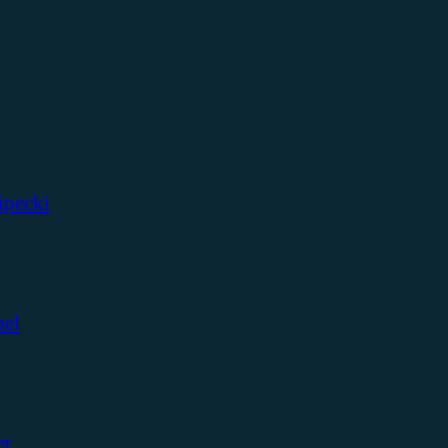
ipecki
bel
er