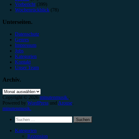
Vorbericht
(399)
Wochenrückblick
(78)
Unterseiten.
Datenschutz
Genres
Impressum
Jobs
Kategorien
Kontakt
Unser Team
Archiv.
Archiv.
Copyright © 2026
minutenmusik.
.
Powered by
WordPress
und
Arouse
.
minutenmusik.
Suchen
nach:
Kategorien
Rezension