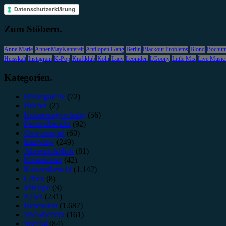
Datenschutzerklärung
Zum Stöbern.
Anne Marie
AnnenMayKantereit
Antilopen Gang
Berlin
Blackout Problems
Blond
Bochu
Heisskalt
Instagram
K-Pop
Kraftklub
Köln
Lauv
Leoniden
LGoony
Little Mix
Live Music
Kategorien.
Bildergalerie
(72)
Bücher
(2)
Erinnerungswürdig
(56)
Festivalbericht
(92)
Gewinnspiel
(60)
Interview
(249)
Jahresrückblick
(81)
Kommentar
(42)
Konzertbericht
(1.142)
Leben
(8)
Mixtape
(3)
News
(231)
Rezension
(1.687)
Showbericht
(161)
Special
(84)