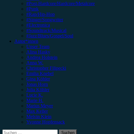
#Post-Hardcore/Hardcore/Metalcore
#Punk
#Rap/Hip-Hop
#Singer/Songwriter
#Electronica
#Soundtrack/Musical
#Jazz/Blues/Gospel/Soul
Autor*innen
Unser Team
Alina Hasky
Andrea Holstein
Anna W.
Christopher Filipecki
Emilia Knebel
Gina Köhler
Jonas Horn
Julia Köhler
Lucie K.
Marie H.
Marius Meyer
Max Keller
Melvin Klein
Yvonne Hopfensack
Suchen