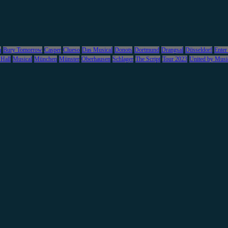
m
Bury Tomorrow
Casper
Clueso
Das Musical
Donots
Dortmund
Drangsal
Düsseldorf
Enter
 Hall
Musical
München
Münster
Oberhausen
Schlager
The Script
Tour 2023
United by Musi