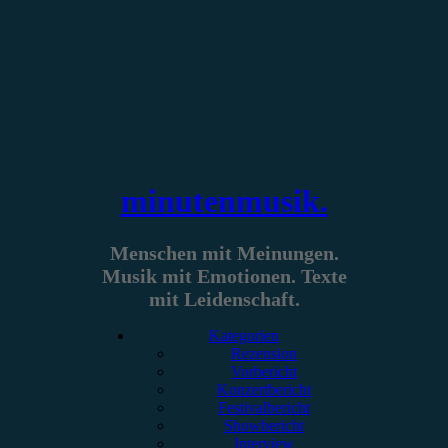
Zum
Inhalt
springen
minutenmusik.
Menschen mit Meinungen.
Musik mit Emotionen. Texte
mit Leidenschaft.
Kategorien
Rezension
Vorbericht
Konzertbericht
Festivalbericht
Showbericht
Interview