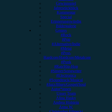
Gewinnspiel
Jahresrückblick
Kommentar
Special
Erinnerungswürdig
Bildergalerie
Genres
#Rock
#Pop
#Alternative/Indie
#Metal
#Post-
Hardcore/Hardcore/Metalcore
#Punk
#Rap/Hip-Hop
#Singer/Songwriter
#Electronica
#Soundtrack/Musical
#Jazz/Blues/Gospel/Soul
Autor*innen
Unser Team
Alina Hasky
Andrea Holstein
Anna W.
Christopher Filipecki