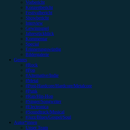
Vorbericht
Konzertbericht
Festivalbericht
Showbericht
Interview
Gewinnspiel
Jahresrückblick
Kommentar
Special
Erinnerungswürdig
Bildergalerie
Genres
#Rock
#Pop
#Alternative/Indie
#Metal
#Post-Hardcore/Hardcore/Metalcore
#Punk
#Rap/Hip-Hop
#Singer/Songwriter
#Electronica
#Soundtrack/Musical
#Jazz/Blues/Gospel/Soul
Autor*innen
Unser Team