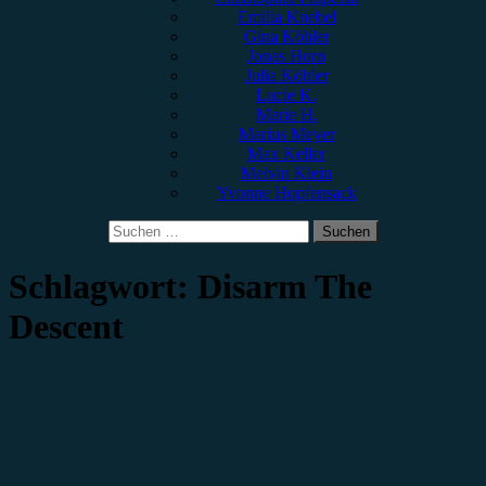
Emilia Knebel
Gina Köhler
Jonas Horn
Julia Köhler
Lucie K.
Marie H.
Marius Meyer
Max Keller
Melvin Klein
Yvonne Hopfensack
Suchen
nach:
Schlagwort:
Disarm The
Descent