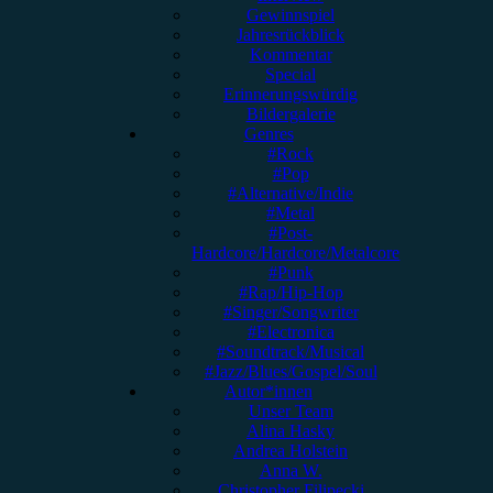
Gewinnspiel
Jahresrückblick
Kommentar
Special
Erinnerungswürdig
Bildergalerie
Genres
#Rock
#Pop
#Alternative/Indie
#Metal
#Post-
Hardcore/Hardcore/Metalcore
#Punk
#Rap/Hip-Hop
#Singer/Songwriter
#Electronica
#Soundtrack/Musical
#Jazz/Blues/Gospel/Soul
Autor*innen
Unser Team
Alina Hasky
Andrea Holstein
Anna W.
Christopher Filipecki