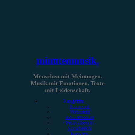
Zum
Inhalt
springen
minutenmusik.
Menschen mit Meinungen.
Musik mit Emotionen. Texte
mit Leidenschaft.
Kategorien
Rezension
Vorbericht
Konzertbericht
Festivalbericht
Showbericht
Interview