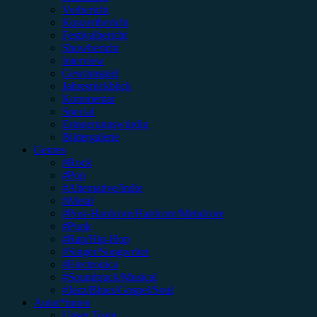
Vorbericht
Konzertbericht
Festivalbericht
Showbericht
Interview
Gewinnspiel
Jahresrückblick
Kommentar
Special
Erinnerungswürdig
Bildergalerie
Genres
#Rock
#Pop
#Alternative/Indie
#Metal
#Post-Hardcore/Hardcore/Metalcore
#Punk
#Rap/Hip-Hop
#Singer/Songwriter
#Electronica
#Soundtrack/Musical
#Jazz/Blues/Gospel/Soul
Autor*innen
Unser Team