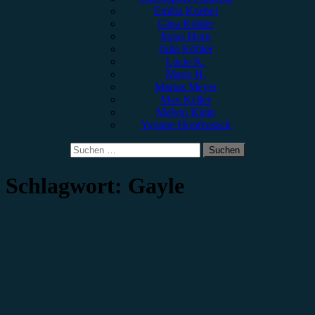
Emilia Knebel
Gina Köhler
Jonas Horn
Julia Köhler
Lucie K.
Marie H.
Marius Meyer
Max Keller
Melvin Klein
Yvonne Hopfensack
Suchen
nach:
Schlagwort:
Gayle