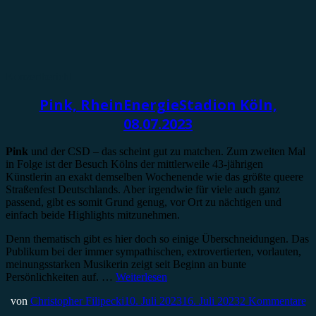
Konzertbericht
Pink, RheinEnergieStadion Köln,
08.07.2023
Pink
und der CSD – das scheint gut zu matchen. Zum zweiten Mal
in Folge ist der Besuch Kölns der mittlerweile 43-jährigen
Künstlerin an exakt demselben Wochenende wie das größte queere
Straßenfest Deutschlands. Aber irgendwie für viele auch ganz
passend, gibt es somit Grund genug, vor Ort zu nächtigen und
einfach beide Highlights mitzunehmen.
Denn thematisch gibt es hier doch so einige Überschneidungen. Das
Publikum bei der immer sympathischen, extrovertierten, vorlauten,
meinungsstarken Musikerin zeigt seit Beginn an bunte
Persönlichkeiten auf. …
Weiterlesen
von
Christopher Filipecki
10. Juli 2023
16. Juli 2023
2 Kommentare