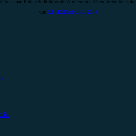
phäre – man fühlt sich direkt wohl! Am heutigen Abend treten hier lok
von
Julia Köhler
14. Mai 2018
ky
tein