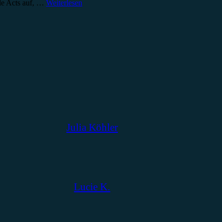
ale Acts auf, …
Weiterlesen
Julia Köhler
Lucie K.