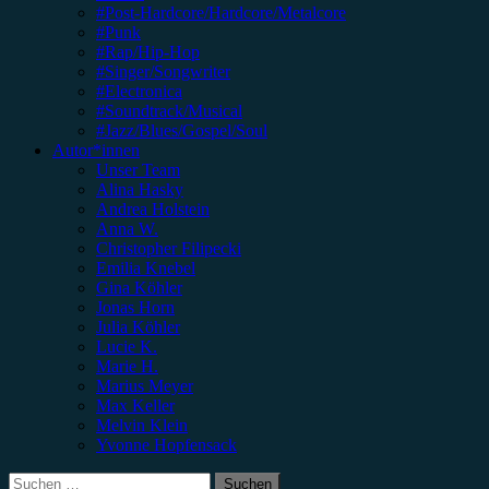
#Post-Hardcore/Hardcore/Metalcore
#Punk
#Rap/Hip-Hop
#Singer/Songwriter
#Electronica
#Soundtrack/Musical
#Jazz/Blues/Gospel/Soul
Autor*innen
Unser Team
Alina Hasky
Andrea Holstein
Anna W.
Christopher Filipecki
Emilia Knebel
Gina Köhler
Jonas Horn
Julia Köhler
Lucie K.
Marie H.
Marius Meyer
Max Keller
Melvin Klein
Yvonne Hopfensack
Suchen