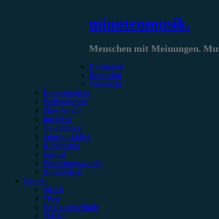
Zum
minutenmusik.
Inhalt
springen
Menschen mit Meinungen. Musi
Kategorien
Rezension
Vorbericht
Konzertbericht
Festivalbericht
Showbericht
Interview
Gewinnspiel
Jahresrückblick
Kommentar
Special
Erinnerungswürdig
Bildergalerie
Genres
#Rock
#Pop
#Alternative/Indie
#Metal