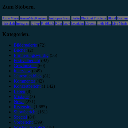
Zum Stöbern.
Anne Marie
AnnenMayKantereit
Antilopen Gang
Berlin
Blackout Problems
Blond
Bochu
Heisskalt
Instagram
K-Pop
Kraftklub
Köln
Lauv
Leoniden
LGoony
Little Mix
Live Music
Kategorien.
Bildergalerie
(72)
Bücher
(2)
Erinnerungswürdig
(56)
Festivalbericht
(92)
Gewinnspiel
(60)
Interview
(249)
Jahresrückblick
(81)
Kommentar
(42)
Konzertbericht
(1.142)
Leben
(8)
Mixtape
(3)
News
(231)
Rezension
(1.685)
Showbericht
(161)
Special
(84)
Vorbericht
(399)
Wochenrückblick
(78)