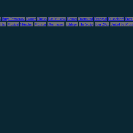
m
Bury Tomorrow
Casper
Clueso
Das Musical
Donots
Dortmund
Drangsal
Düsseldorf
Enter
 Hall
Musical
München
Münster
Oberhausen
Schlager
The Script
Tour 2023
United by Musi