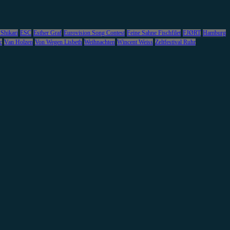
 Shikari
ESC
Esther Graf
Eurovision Song Contest
Feine Sahne Fischfilet
FJØRT
Hamburg
c
Van Holzen
Von Wegen Lisbeth
Weihnachten
Wincent Weiss
Zeltfestival Ruhr