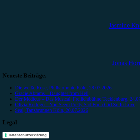
Jasmine Kn
Jonas Hor
Neueste Beiträge.
Die weiße Rose, Philharmonie Köln, 28.07.2026
Gracie Abrams – Daughter from Hell
Der Medicus – Das Musical, Freilichtbühne Tecklenburg, 24.0
Olivia Rodrigo – You Seem Pretty Sad For a Girl So In Love
Seal, Tanzbrunnen Köln, 20.07.2026
Legal
Datenschutzerklärung