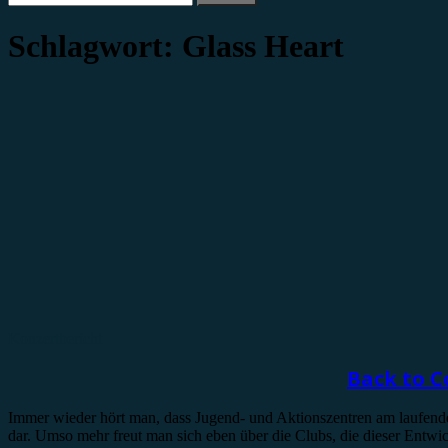
nach:
Schlagwort:
Glass Heart
Konzertbericht
Back to C
Immer wieder hört man, dass Jugend- und Aktionszentren am laufende
dar. Umso mehr freut man sich eben über die Clubs, die dieser Entw