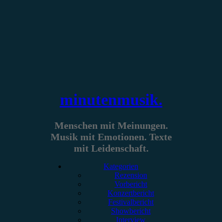
Zum
Inhalt
springen
minutenmusik.
Menschen mit Meinungen.
Musik mit Emotionen. Texte
mit Leidenschaft.
Kategorien
Rezension
Vorbericht
Konzertbericht
Festivalbericht
Showbericht
Interview