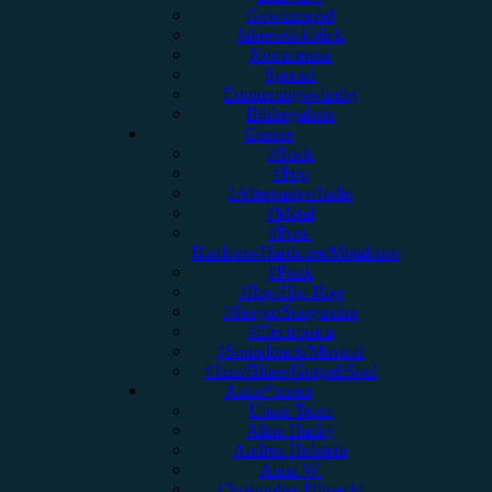
Gewinnspiel
Jahresrückblick
Kommentar
Special
Erinnerungswürdig
Bildergalerie
Genres
#Rock
#Pop
#Alternative/Indie
#Metal
#Post-
Hardcore/Hardcore/Metalcore
#Punk
#Rap/Hip-Hop
#Singer/Songwriter
#Electronica
#Soundtrack/Musical
#Jazz/Blues/Gospel/Soul
Autor*innen
Unser Team
Alina Hasky
Andrea Holstein
Anna W.
Christopher Filipecki