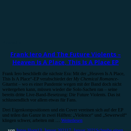
Rezension
Frank Iero And The Future Violents –
Heaven Is A Place, This Is A Place EP
Frank Iero beschließt die nächste Era: Mit der „Heaven Is A Place,
This Is A Place“-EP verabschiedet der
My Chemical Romance
-
Gitarrist – wo es einer Pandemie wegen mit der Band doch nicht
weitergehen kann, müssen wieder die Solo-Sachen ran – seine
bereits dritte Live-Band-Besetzung: Die Future Violents. Das ist
schlussendlich vor allem etwas für Fans.
Drei Eigenkompositionen und ein Cover vereinen sich auf der EP
und teilen das Ganze in zwei Hälften: „Violence“ und „Sewerwolf“
klingen schwer, arbeiten mit …
Weiterlesen
von
Jonas Horn
13. Januar 2021
17. Januar 2021
Schreibe einen