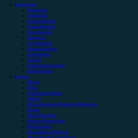
Kategorien
Rezension
Vorbericht
Konzertbericht
Festivalbericht
Showbericht
Interview
Gewinnspiel
Jahresrückblick
Kommentar
Special
Erinnerungswürdig
Bildergalerie
Genres
#Rock
#Pop
#Alternative/Indie
#Metal
#Post-Hardcore/Hardcore/Metalcore
#Punk
#Rap/Hip-Hop
#Singer/Songwriter
#Electronica
#Soundtrack/Musical
#Jazz/Blues/Gospel/Soul