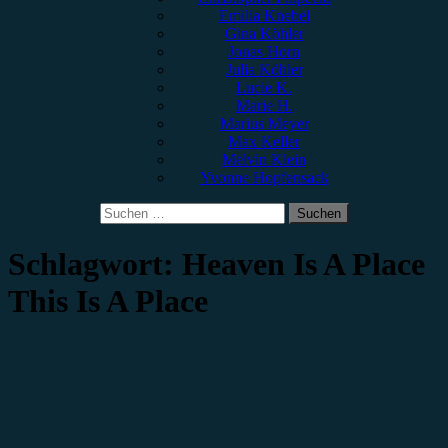
Emilia Knebel
Gina Köhler
Jonas Horn
Julia Köhler
Lucie K.
Marie H.
Marius Meyer
Max Keller
Melvin Klein
Yvonne Hopfensack
Suchen
nach:
Schlagwort:
Heaven Is A Place
This Is A Place