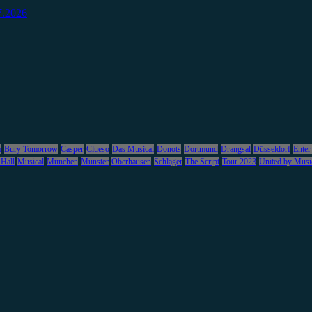
7.2026
m
Bury Tomorrow
Casper
Clueso
Das Musical
Donots
Dortmund
Drangsal
Düsseldorf
Enter
 Hall
Musical
München
Münster
Oberhausen
Schlager
The Script
Tour 2023
United by Musi