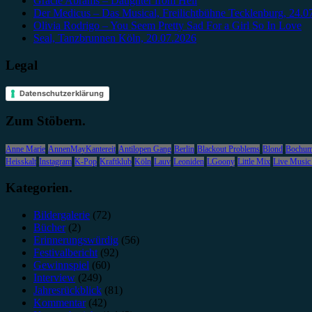
Gracie Abrams – Daughter from Hell
Der Medicus – Das Musical, Freilichtbühne Tecklenburg, 24.0
Olivia Rodrigo – You Seem Pretty Sad For a Girl So In Love
Seal, Tanzbrunnen Köln, 20.07.2026
Legal
Datenschutzerklärung
Zum Stöbern.
Anne Marie
AnnenMayKantereit
Antilopen Gang
Berlin
Blackout Problems
Blond
Bochu
Heisskalt
Instagram
K-Pop
Kraftklub
Köln
Lauv
Leoniden
LGoony
Little Mix
Live Music
Kategorien.
Bildergalerie
(72)
Bücher
(2)
Erinnerungswürdig
(56)
Festivalbericht
(92)
Gewinnspiel
(60)
Interview
(249)
Jahresrückblick
(81)
Kommentar
(42)