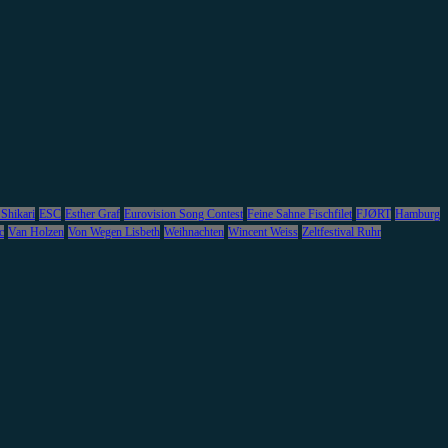
 Shikari
ESC
Esther Graf
Eurovision Song Contest
Feine Sahne Fischfilet
FJØRT
Hamburg
c
Van Holzen
Von Wegen Lisbeth
Weihnachten
Wincent Weiss
Zeltfestival Ruhr