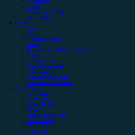
Kommentar
Special
Erinnerungswürdig
Bildergalerie
Genres
#Rock
#Pop
#Alternative/Indie
#Metal
#Post-Hardcore/Hardcore/Metalcore
#Punk
#Rap/Hip-Hop
#Singer/Songwriter
#Electronica
#Soundtrack/Musical
#Jazz/Blues/Gospel/Soul
Autor*innen
Unser Team
Alina Hasky
Andrea Holstein
Anna W.
Christopher Filipecki
Emilia Knebel
Gina Köhler
Jonas Horn