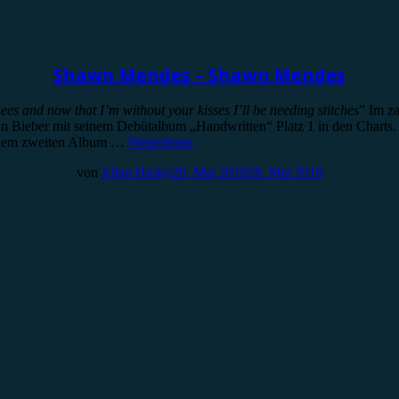
Shawn Mendes – Shawn Mendes
ees and now that I’m without your kisses I’ll be needing stitches
” Im z
ustin Bieber mit seinem Debütalbum „Handwritten“ Platz 1 in den Cha
seinem zweiten Album …
Weiterlesen
von
Alina Hasky
26. Mai 2018
28. Mai 2018