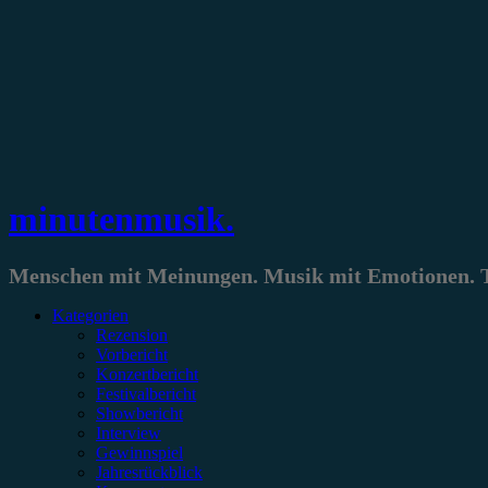
Zum
Inhalt
springen
minutenmusik.
Menschen mit Meinungen. Musik mit Emotionen. Te
Kategorien
Rezension
Vorbericht
Konzertbericht
Festivalbericht
Showbericht
Interview
Gewinnspiel
Jahresrückblick