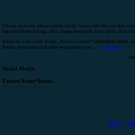
Rezension
Mit nur sechzehn Jahren veröffentlichte Shawn Mendes vor über ein
bahnbrechende Erfolge. Jetzt, knapp eineinhalb Jahre später, ist er m
Schon die erste vorab Single „Treat you better“ verdeutlicht echte
Radios momentan nicht mehr wegzudenken ist. …
Weiterlesen
vo
Social Media.
Unsere Autor*innen.
Alina Has