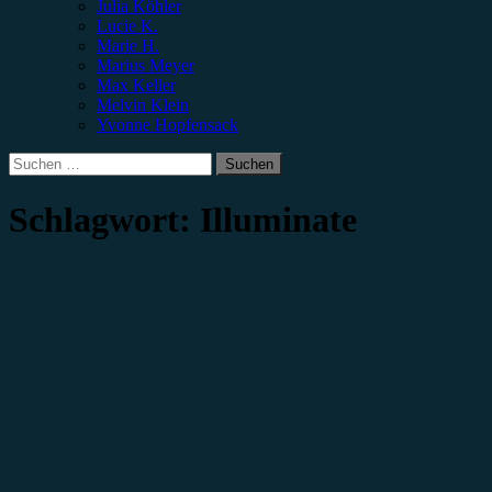
Julia Köhler
Lucie K.
Marie H.
Marius Meyer
Max Keller
Melvin Klein
Yvonne Hopfensack
Suchen
nach:
Schlagwort:
Illuminate