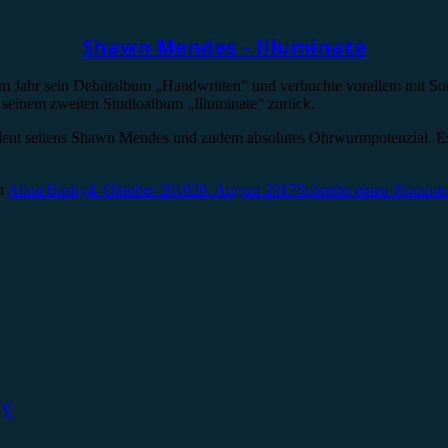
Shawn Mendes – Illuminate
em Jahr sein Debütalbum „Handwritten“ und verbuchte vorallem mit So
it seinem zweiten Studioalbum „Illuminate“ zurück.
s Talent seitens Shawn Mendes und zudem absolutes Ohrwurmpotenzial. 
n
Alina Hasky
4. Oktober 2016
26. August 2017
Schreibe einen Kommen
ky