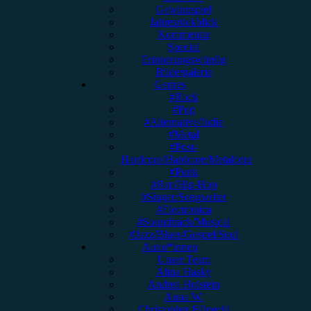
Gewinnspiel
Jahresrückblick
Kommentar
Special
Erinnerungswürdig
Bildergalerie
Genres
#Rock
#Pop
#Alternative/Indie
#Metal
#Post-
Hardcore/Hardcore/Metalcore
#Punk
#Rap/Hip-Hop
#Singer/Songwriter
#Electronica
#Soundtrack/Musical
#Jazz/Blues/Gospel/Soul
Autor*innen
Unser Team
Alina Hasky
Andrea Holstein
Anna W.
Christopher Filipecki