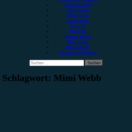
Emilia Knebel
Gina Köhler
Jonas Horn
Julia Köhler
Lucie K.
Marie H.
Marius Meyer
Max Keller
Melvin Klein
Yvonne Hopfensack
Suchen
nach:
Schlagwort:
Mimi Webb