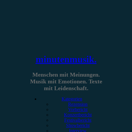
Zum
Inhalt
springen
minutenmusik.
Menschen mit Meinungen.
Musik mit Emotionen. Texte
mit Leidenschaft.
Kategorien
Rezension
Vorbericht
Konzertbericht
Festivalbericht
Showbericht
Interview