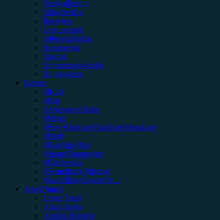
Festivalbericht
Showbericht
Interview
Gewinnspiel
Jahresrückblick
Kommentar
Special
Erinnerungswürdig
Bildergalerie
Genres
#Rock
#Pop
#Alternative/Indie
#Metal
#Post-Hardcore/Hardcore/Metalcore
#Punk
#Rap/Hip-Hop
#Singer/Songwriter
#Electronica
#Soundtrack/Musical
#Jazz/Blues/Gospel/Soul
Autor*innen
Unser Team
Alina Hasky
Andrea Holstein