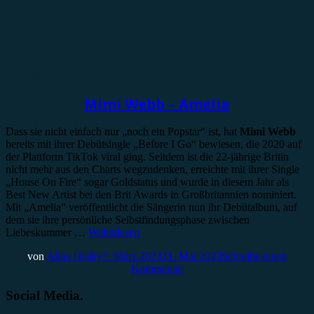
Rezension
Mimi Webb – Amelia
Dass sie nicht einfach nur „noch ein Popstar“ ist, hat
Mimi Webb
bereits mit ihrer Debütsingle „Before I Go“ bewiesen, die 2020 auf
der Plattform TikTok viral ging. Seitdem ist die 22-jährige Britin
nicht mehr aus den Charts wegzudenken, erreichte mit ihrer Single
„House On Fire“ sogar Goldstatus und wurde in diesem Jahr als
Best New Artist bei den Brit Awards in Großbritannien nominiert.
Mit „Amelia“ veröffentlicht die Sängerin nun ihr Debütalbum, auf
dem sie ihre persönliche Selbstfindungsphase zwischen
Liebeskummer …
Weiterlesen
von
Alina Hasky
7. März 2023
21. Mai 2023
Schreibe einen
Kommentar
Social Media.