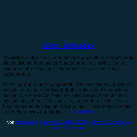
Rezension
Selig – Myriaden
Myriaden
ist altgriechisch und bedeutet „unzählbare Menge“.
Selig
denken also bei ihrem achten Studioalbum etwas größer. Um zu
zeigen, wie ihre Vision aussieht, haben sie zwölf neue Songs
aufgenommen.
Kurzer Sprung in die Vergangenheit: 1993 entschieden
Jan Plewka
und seine damaligen vier Bandmitglieder deutsche Rockmusik zu
machen. Das wurde von Seiten der Alles-Besser-Wissenden eher
belächelt als gefeiert. Deutsche Lyrics in den 90ern? Süß. Doch die
Jungs hielten an der Idee, deutschsprachiger Musik mehr Diversität
zu verleihen, fest – und landeten …
Weiterlesen
von
Christopher Filipecki
10. März 2021
26. März 2021
Schreibe
einen Kommentar