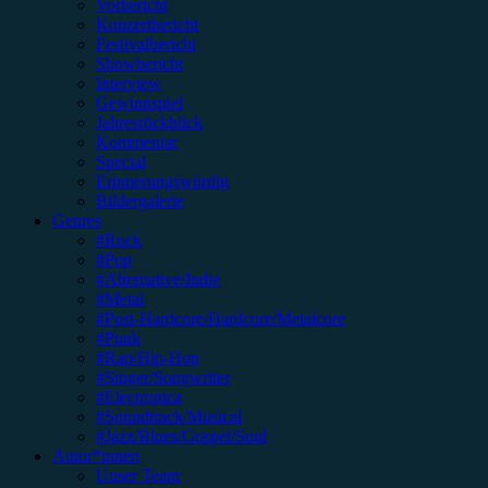
Vorbericht
Konzertbericht
Festivalbericht
Showbericht
Interview
Gewinnspiel
Jahresrückblick
Kommentar
Special
Erinnerungswürdig
Bildergalerie
Genres
#Rock
#Pop
#Alternative/Indie
#Metal
#Post-Hardcore/Hardcore/Metalcore
#Punk
#Rap/Hip-Hop
#Singer/Songwriter
#Electronica
#Soundtrack/Musical
#Jazz/Blues/Gospel/Soul
Autor*innen
Unser Team