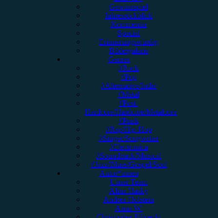
Gewinnspiel
Jahresrückblick
Kommentar
Special
Erinnerungswürdig
Bildergalerie
Genres
#Rock
#Pop
#Alternative/Indie
#Metal
#Post-
Hardcore/Hardcore/Metalcore
#Punk
#Rap/Hip-Hop
#Singer/Songwriter
#Electronica
#Soundtrack/Musical
#Jazz/Blues/Gospel/Soul
Autor*innen
Unser Team
Alina Hasky
Andrea Holstein
Anna W.
Christopher Filipecki