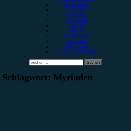
Emilia Knebel
Gina Köhler
Jonas Horn
Julia Köhler
Lucie K.
Marie H.
Marius Meyer
Max Keller
Melvin Klein
Yvonne Hopfensack
Suchen
nach:
Schlagwort:
Myriaden