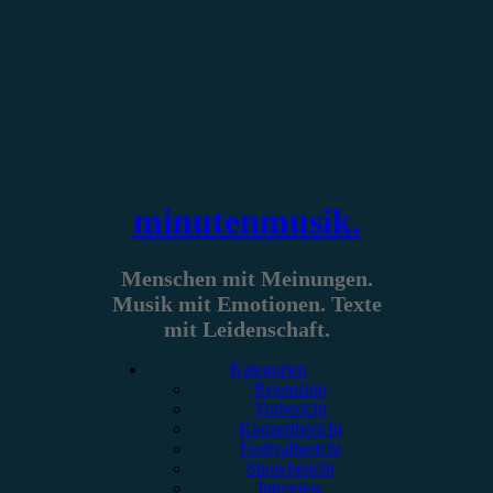
Zum
Inhalt
springen
minutenmusik.
Menschen mit Meinungen.
Musik mit Emotionen. Texte
mit Leidenschaft.
Kategorien
Rezension
Vorbericht
Konzertbericht
Festivalbericht
Showbericht
Interview