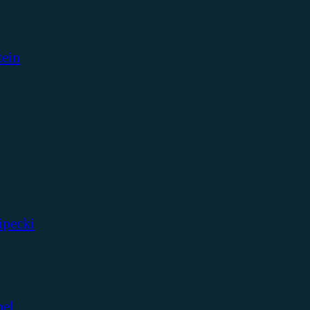
tein
ipecki
bel