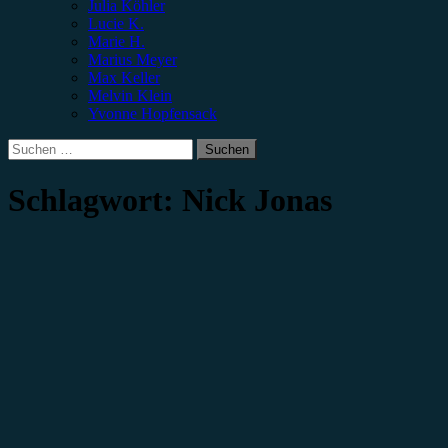
Julia Köhler
Lucie K.
Marie H.
Marius Meyer
Max Keller
Melvin Klein
Yvonne Hopfensack
Suchen
nach:
Schlagwort:
Nick Jonas