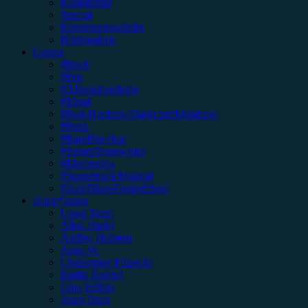
Kommentar
Special
Erinnerungswürdig
Bildergalerie
Genres
#Rock
#Pop
#Alternative/Indie
#Metal
#Post-Hardcore/Hardcore/Metalcore
#Punk
#Rap/Hip-Hop
#Singer/Songwriter
#Electronica
#Soundtrack/Musical
#Jazz/Blues/Gospel/Soul
Autor*innen
Unser Team
Alina Hasky
Andrea Holstein
Anna W.
Christopher Filipecki
Emilia Knebel
Gina Köhler
Jonas Horn