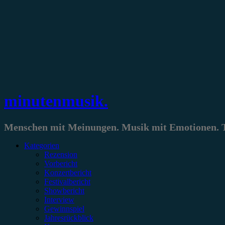
Zum
Inhalt
springen
minutenmusik.
Menschen mit Meinungen. Musik mit Emotionen. Te
Kategorien
Rezension
Vorbericht
Konzertbericht
Festivalbericht
Showbericht
Interview
Gewinnspiel
Jahresrückblick