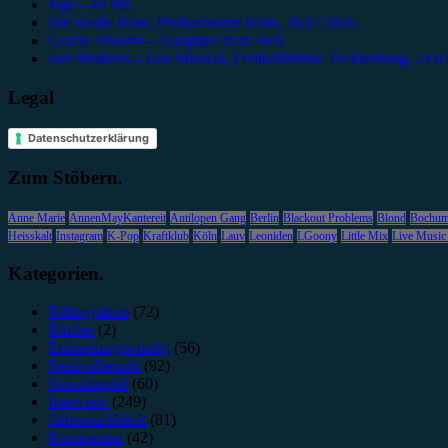
Juju – 44 ME
Die weiße Rose, Philharmonie Köln, 28.07.2026
Gracie Abrams – Daughter from Hell
Der Medicus – Das Musical, Freilichtbühne Tecklenburg, 24.0
Legal
Datenschutzerklärung
Zum Stöbern.
Anne Marie
AnnenMayKantereit
Antilopen Gang
Berlin
Blackout Problems
Blond
Bochu
Heisskalt
Instagram
K-Pop
Kraftklub
Köln
Lauv
Leoniden
LGoony
Little Mix
Live Music
Kategorien.
Bildergalerie
(72)
Bücher
(2)
Erinnerungswürdig
(56)
Festivalbericht
(92)
Gewinnspiel
(60)
Interview
(249)
Jahresrückblick
(81)
Kommentar
(42)