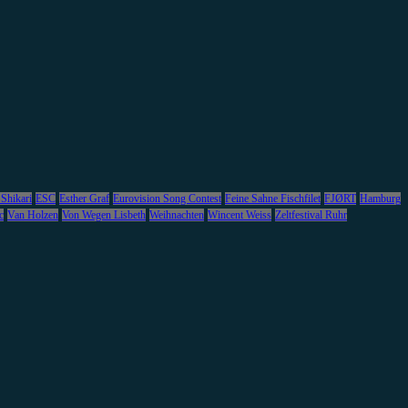
 Shikari
ESC
Esther Graf
Eurovision Song Contest
Feine Sahne Fischfilet
FJØRT
Hamburg
c
Van Holzen
Von Wegen Lisbeth
Weihnachten
Wincent Weiss
Zeltfestival Ruhr