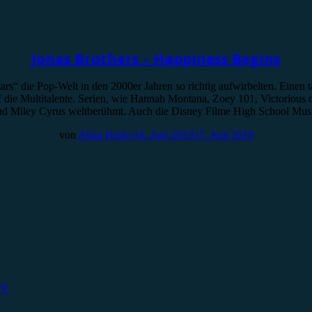
Jonas Brothers – Happiness Begins
rs“ die Pop-Welt in den 2000er Jahren so richtig aufwirbelten. Einen t
f die Multitalente. Serien, wie Hannah Montana, Zoey 101, Victorious
und Miley Cyrus weltberühmt. Auch die Disney Filme High School Mu
von
Alina Hasky
16. Juni 2019
17. Juni 2019
ky