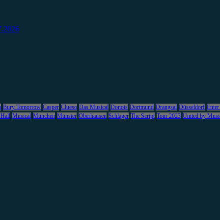
7.2026
m
Bury Tomorrow
Casper
Clueso
Das Musical
Donots
Dortmund
Drangsal
Düsseldorf
Enter
 Hall
Musical
München
Münster
Oberhausen
Schlager
The Script
Tour 2023
United by Musi