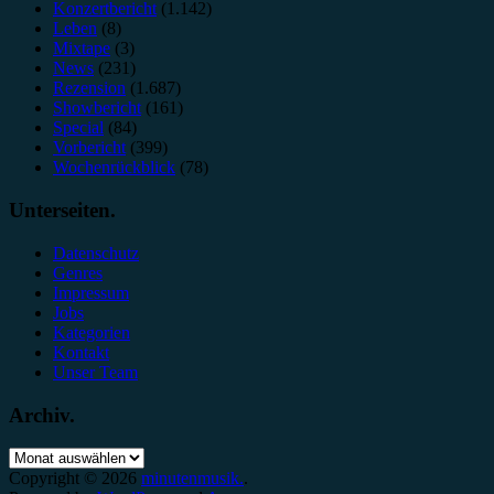
Konzertbericht
(1.142)
Leben
(8)
Mixtape
(3)
News
(231)
Rezension
(1.687)
Showbericht
(161)
Special
(84)
Vorbericht
(399)
Wochenrückblick
(78)
Unterseiten.
Datenschutz
Genres
Impressum
Jobs
Kategorien
Kontakt
Unser Team
Archiv.
Archiv.
Copyright © 2026
minutenmusik.
.