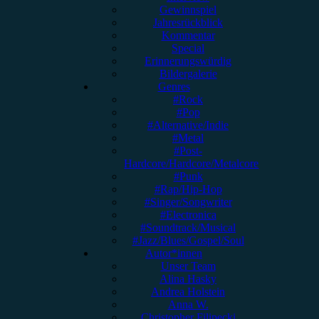
Gewinnspiel
Jahresrückblick
Kommentar
Special
Erinnerungswürdig
Bildergalerie
Genres
#Rock
#Pop
#Alternative/Indie
#Metal
#Post-
Hardcore/Hardcore/Metalcore
#Punk
#Rap/Hip-Hop
#Singer/Songwriter
#Electronica
#Soundtrack/Musical
#Jazz/Blues/Gospel/Soul
Autor*innen
Unser Team
Alina Hasky
Andrea Holstein
Anna W.
Christopher Filipecki