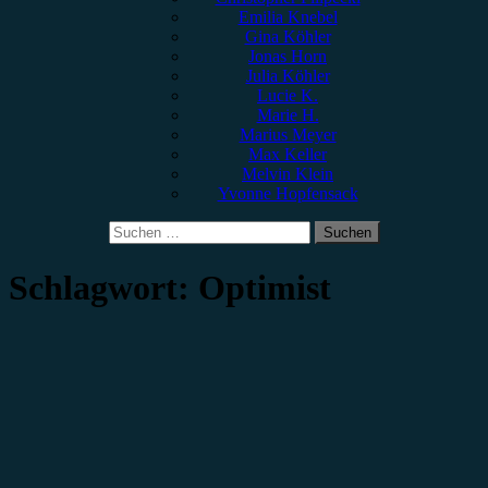
Emilia Knebel
Gina Köhler
Jonas Horn
Julia Köhler
Lucie K.
Marie H.
Marius Meyer
Max Keller
Melvin Klein
Yvonne Hopfensack
Suchen
nach:
Schlagwort:
Optimist