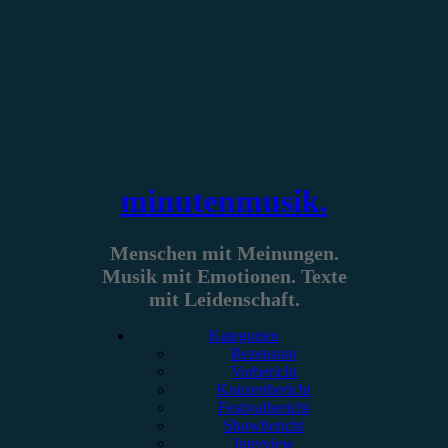
Zum
Inhalt
springen
minutenmusik.
Menschen mit Meinungen.
Musik mit Emotionen. Texte
mit Leidenschaft.
Kategorien
Rezension
Vorbericht
Konzertbericht
Festivalbericht
Showbericht
Interview