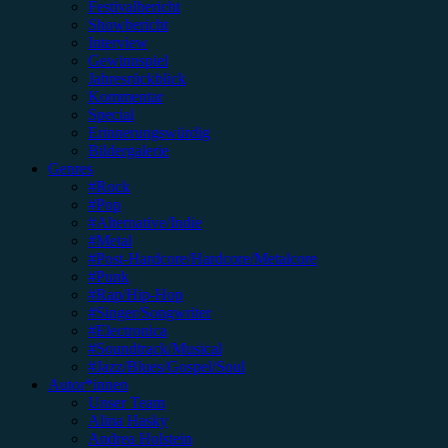
Festivalbericht
Showbericht
Interview
Gewinnspiel
Jahresrückblick
Kommentar
Special
Erinnerungswürdig
Bildergalerie
Genres
#Rock
#Pop
#Alternative/Indie
#Metal
#Post-Hardcore/Hardcore/Metalcore
#Punk
#Rap/Hip-Hop
#Singer/Songwriter
#Electronica
#Soundtrack/Musical
#Jazz/Blues/Gospel/Soul
Autor*innen
Unser Team
Alina Hasky
Andrea Holstein