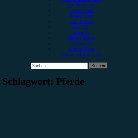
Emilia Knebel
Gina Köhler
Jonas Horn
Julia Köhler
Lucie K.
Marie H.
Marius Meyer
Max Keller
Melvin Klein
Yvonne Hopfensack
Suchen
nach:
Schlagwort:
Pferde