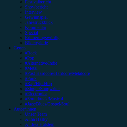
Festivalbericht
Showbericht
Interview
Gewinnspiel
Jahresrückblick
Kommentar
Special
Erinnerungswürdig
Bildergalerie
Genres
#Rock
#Pop
#Alternative/Indie
#Metal
#Post-Hardcore/Hardcore/Metalcore
#Punk
#Rap/Hip-Hop
#Singer/Songwriter
#Electronica
#Soundtrack/Musical
#Jazz/Blues/Gospel/Soul
Autor*innen
Unser Team
Alina Hasky
Andrea Holstein