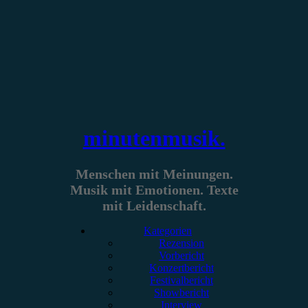
Zum
Inhalt
springen
minutenmusik.
Menschen mit Meinungen.
Musik mit Emotionen. Texte
mit Leidenschaft.
Kategorien
Rezension
Vorbericht
Konzertbericht
Festivalbericht
Showbericht
Interview