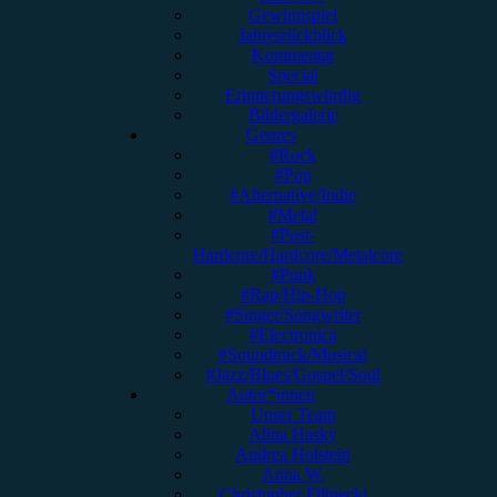
Gewinnspiel
Jahresrückblick
Kommentar
Special
Erinnerungswürdig
Bildergalerie
Genres
#Rock
#Pop
#Alternative/Indie
#Metal
#Post-
Hardcore/Hardcore/Metalcore
#Punk
#Rap/Hip-Hop
#Singer/Songwriter
#Electronica
#Soundtrack/Musical
#Jazz/Blues/Gospel/Soul
Autor*innen
Unser Team
Alina Hasky
Andrea Holstein
Anna W.
Christopher Filipecki