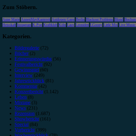
Zum Stöbern.
Anne Marie
AnnenMayKantereit
Antilopen Gang
Berlin
Blackout Problems
Blond
Bochu
Heisskalt
Instagram
K-Pop
Kraftklub
Köln
Lauv
Leoniden
LGoony
Little Mix
Live Music
Kategorien.
Bildergalerie
(72)
Bücher
(2)
Erinnerungswürdig
(56)
Festivalbericht
(92)
Gewinnspiel
(60)
Interview
(249)
Jahresrückblick
(81)
Kommentar
(42)
Konzertbericht
(1.142)
Leben
(8)
Mixtape
(3)
News
(231)
Rezension
(1.687)
Showbericht
(161)
Special
(84)
Vorbericht
(399)
Wochenrückblick
(78)