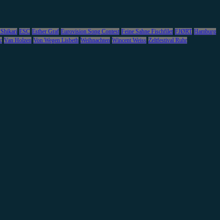
 Shikari
ESC
Esther Graf
Eurovision Song Contest
Feine Sahne Fischfilet
FJØRT
Hamburg
c
Van Holzen
Von Wegen Lisbeth
Weihnachten
Wincent Weiss
Zeltfestival Ruhr