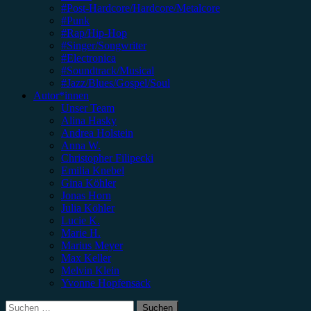
#Post-Hardcore/Hardcore/Metalcore
#Punk
#Rap/Hip-Hop
#Singer/Songwriter
#Electronica
#Soundtrack/Musical
#Jazz/Blues/Gospel/Soul
Autor*innen
Unser Team
Alina Hasky
Andrea Holstein
Anna W.
Christopher Filipecki
Emilia Knebel
Gina Köhler
Jonas Horn
Julia Köhler
Lucie K.
Marie H.
Marius Meyer
Max Keller
Melvin Klein
Yvonne Hopfensack
Suchen