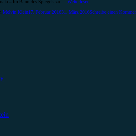
onata – Im Bann des Spiegels zu …
Weiterlesen
n
Melvin Klein
17. Februar 2016
31. März 2016
Schreibe einen Kommen
ky
tein