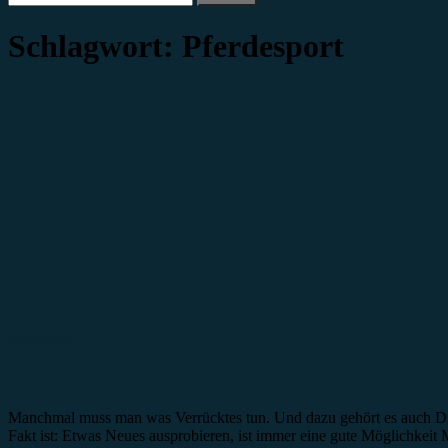
nach:
Schlagwort:
Pferdesport
Rezension
Manchmal muss man was Verrücktes tun. Und dazu gehört es auch Dinge
Fakt ist: Etwas Neues ausprobieren, ist immer eine gute Möglichkeit