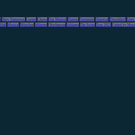
m
Bury Tomorrow
Casper
Clueso
Das Musical
Donots
Dortmund
Drangsal
Düsseldorf
Enter
 Hall
Musical
München
Münster
Oberhausen
Schlager
The Script
Tour 2023
United by Musi