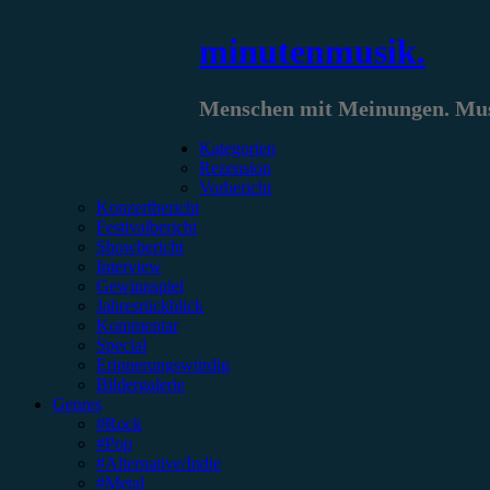
Zum
minutenmusik.
Inhalt
springen
Menschen mit Meinungen. Musi
Kategorien
Rezension
Vorbericht
Konzertbericht
Festivalbericht
Showbericht
Interview
Gewinnspiel
Jahresrückblick
Kommentar
Special
Erinnerungswürdig
Bildergalerie
Genres
#Rock
#Pop
#Alternative/Indie
#Metal