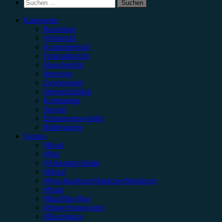
Suchen
nach:
Kategorien
Rezension
Vorbericht
Konzertbericht
Festivalbericht
Showbericht
Interview
Gewinnspiel
Jahresrückblick
Kommentar
Special
Erinnerungswürdig
Bildergalerie
Genres
#Rock
#Pop
#Alternative/Indie
#Metal
#Post-Hardcore/Hardcore/Metalcore
#Punk
#Rap/Hip-Hop
#Singer/Songwriter
#Electronica