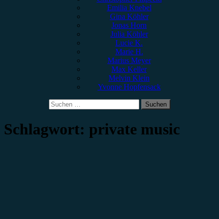
Emilia Knebel
Gina Köhler
Jonas Horn
Julia Köhler
Lucie K.
Marie H.
Marius Meyer
Max Keller
Melvin Klein
Yvonne Hopfensack
Suchen
nach:
Schlagwort:
private music