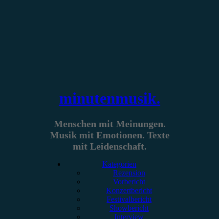
Zum
Inhalt
springen
minutenmusik.
Menschen mit Meinungen.
Musik mit Emotionen. Texte
mit Leidenschaft.
Kategorien
Rezension
Vorbericht
Konzertbericht
Festivalbericht
Showbericht
Interview