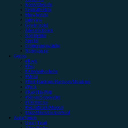
Konzertbericht
Festivalbericht
Showbericht
Interview
Gewinnspiel
Jahresrückblick
Kommentar
Special
Erinnerungswürdig
Bildergalerie
Genres
#Rock
#Pop
#Alternative/Indie
#Metal
#Post-Hardcore/Hardcore/Metalcore
#Punk
#Rap/Hip-Hop
#Singer/Songwriter
#Electronica
#Soundtrack/Musical
#Jazz/Blues/Gospel/Soul
Autor*innen
Unser Team
Alina Hasky