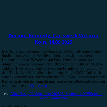
Konzertbericht
Dermot Kennedy, Carlswerk Victoria
Köln, 14.09.2025
Drei Jahre sind vergangen, seitdem Dermot Kennedy sein zweites
Studioalbum „Sonder“ veröffentlicht hat, das sich in seinem
Heimatland Irland 75 Wochen auf Platz 1 hielt. Seitdem ist es
ruhiger um den Sänger geworden. 2024 veröffentlichte er mit „I’ve
Told the Trees Everything“ eine weitere EP mit vier Songs und mit
dem Track „Let Me In“ die bisher einzige Single 2025. Anlässlich
seiner „A Promised Return“-Tour hat der Singer-Songwriter auch im
Kölner Carlswerk haltgemacht und neue sowie altbekannte Songs in
wunderschöne …
Weiterlesen
von
Alina Hasky
22. September 2025
26. September 2025
Schreibe
einen Kommentar