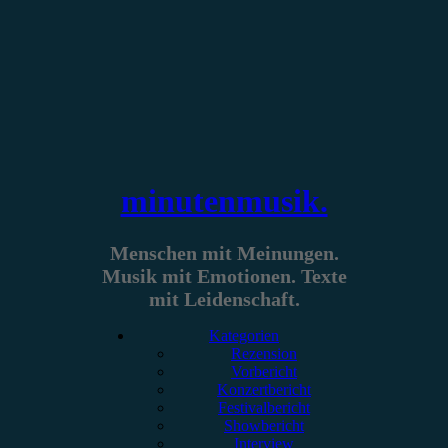
Zum
Inhalt
springen
minutenmusik.
Menschen mit Meinungen.
Musik mit Emotionen. Texte
mit Leidenschaft.
Kategorien
Rezension
Vorbericht
Konzertbericht
Festivalbericht
Showbericht
Interview