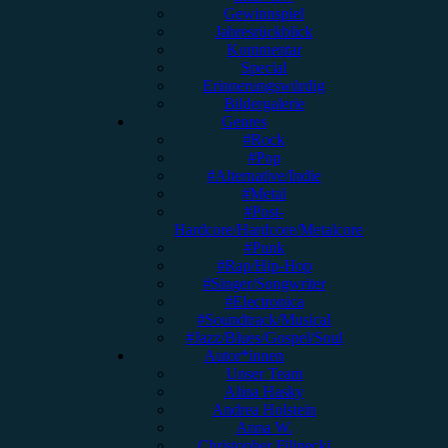
Gewinnspiel
Jahresrückblick
Kommentar
Special
Erinnerungswürdig
Bildergalerie
Genres
#Rock
#Pop
#Alternative/Indie
#Metal
#Post-
Hardcore/Hardcore/Metalcore
#Punk
#Rap/Hip-Hop
#Singer/Songwriter
#Electronica
#Soundtrack/Musical
#Jazz/Blues/Gospel/Soul
Autor*innen
Unser Team
Alina Hasky
Andrea Holstein
Anna W.
Christopher Filipecki