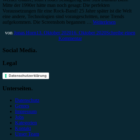
Mitte der 1990er hätte man noch gesagt: Die perfekten
Voraussetzungen für eine Rock-Band! 25 Jahre später ist die Welt
eine andere, Technologien sind vorangeschritten, neue Trends
aufgekommen. Die Screenshots begannen …
Weiterlesen
von
Jonas Horn
13. Oktober 2020
16. Oktober 2020
Schreibe einen
Kommentar
Social Media.
Legal
Datenschutzerklärung
Unterseiten.
Datenschutz
Genres
Impressum
Jobs
Kategorien
Kontakt
Unser Team