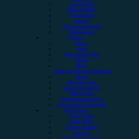
Gewinnspiel
Jahresrückblick
Kommentar
Special
Erinnerungswürdig
Bildergalerie
Genres
#Rock
#Pop
#Alternative/Indie
#Metal
#Post-
Hardcore/Hardcore/Metalcore
#Punk
#Rap/Hip-Hop
#Singer/Songwriter
#Electronica
#Soundtrack/Musical
#Jazz/Blues/Gospel/Soul
Autor*innen
Unser Team
Alina Hasky
Andrea Holstein
Anna W.
Christopher Filipecki