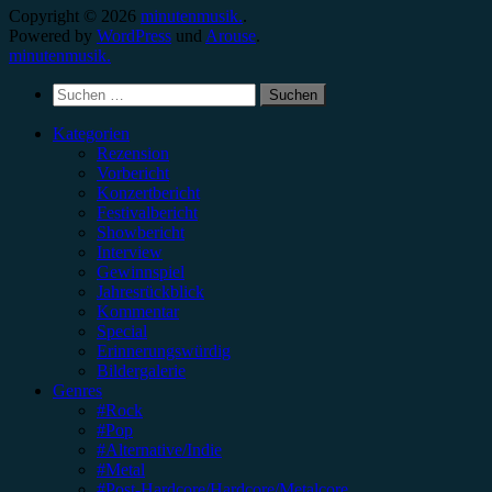
Copyright © 2026
minutenmusik.
.
Powered by
WordPress
und
Arouse
.
minutenmusik.
Suchen
nach:
Kategorien
Rezension
Vorbericht
Konzertbericht
Festivalbericht
Showbericht
Interview
Gewinnspiel
Jahresrückblick
Kommentar
Special
Erinnerungswürdig
Bildergalerie
Genres
#Rock
#Pop
#Alternative/Indie
#Metal
#Post-Hardcore/Hardcore/Metalcore