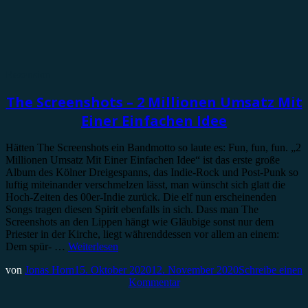
Rezension
The Screenshots – 2 Millionen Umsatz Mit
Einer Einfachen Idee
Hätten The Screenshots ein Bandmotto so laute es: Fun, fun, fun. „2
Millionen Umsatz Mit Einer Einfachen Idee“ ist das erste große
Album des Kölner Dreigespanns, das Indie-Rock und Post-Punk so
luftig miteinander verschmelzen lässt, man wünscht sich glatt die
Hoch-Zeiten des 00er-Indie zurück. Die elf nun erscheinenden
Songs tragen diesen Spirit ebenfalls in sich. Dass man The
Screenshots an den Lippen hängt wie Gläubige sonst nur dem
Priester in der Kirche, liegt währenddessen vor allem an einem:
Dem spür- …
Weiterlesen
von
Jonas Horn
15. Oktober 2020
12. November 2020
Schreibe einen
Kommentar