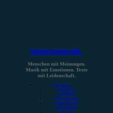
Zum
Inhalt
springen
minutenmusik.
Menschen mit Meinungen.
Musik mit Emotionen. Texte
mit Leidenschaft.
Kategorien
Rezension
Vorbericht
Konzertbericht
Festivalbericht
Showbericht
Interview