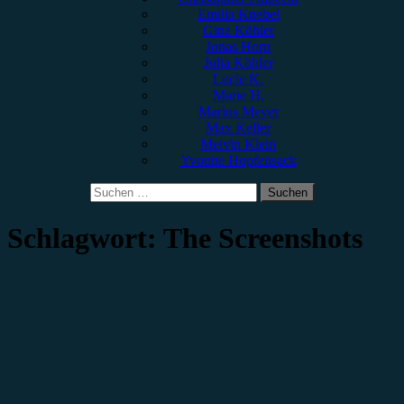
Emilia Knebel
Gina Köhler
Jonas Horn
Julia Köhler
Lucie K.
Marie H.
Marius Meyer
Max Keller
Melvin Klein
Yvonne Hopfensack
Suchen
nach:
Schlagwort:
The Screenshots