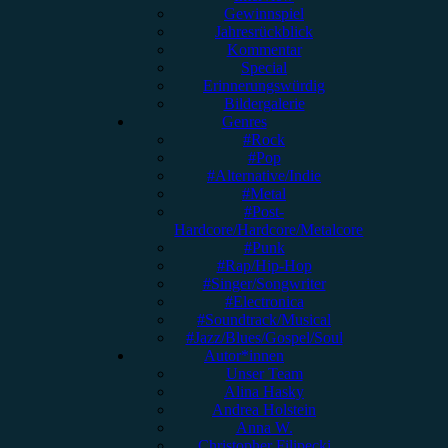
Gewinnspiel
Jahresrückblick
Kommentar
Special
Erinnerungswürdig
Bildergalerie
Genres
#Rock
#Pop
#Alternative/Indie
#Metal
#Post-
Hardcore/Hardcore/Metalcore
#Punk
#Rap/Hip-Hop
#Singer/Songwriter
#Electronica
#Soundtrack/Musical
#Jazz/Blues/Gospel/Soul
Autor*innen
Unser Team
Alina Hasky
Andrea Holstein
Anna W.
Christopher Filipecki