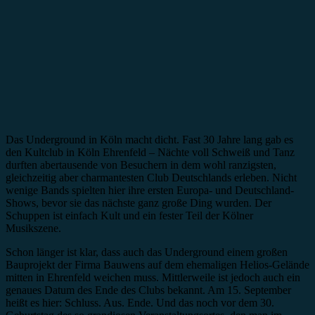
Das Underground in Köln macht dicht. Fast 30 Jahre lang gab es
den Kultclub in Köln Ehrenfeld – Nächte voll Schweiß und Tanz
durften abertausende von Besuchern in dem wohl ranzigsten,
gleichzeitig aber charmantesten Club Deutschlands erleben. Nicht
wenige Bands spielten hier ihre ersten Europa- und Deutschland-
Shows, bevor sie das nächste ganz große Ding wurden. Der
Schuppen ist einfach Kult und ein fester Teil der Kölner
Musikszene.
Schon länger ist klar, dass auch das Underground einem großen
Bauprojekt der Firma Bauwens auf dem ehemaligen Helios-Gelände
mitten in Ehrenfeld weichen muss. Mittlerweile ist jedoch auch ein
genaues Datum des Ende des Clubs bekannt. Am 15. September
heißt es hier: Schluss. Aus. Ende. Und das noch vor dem 30.