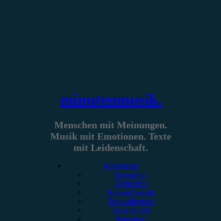
Zum
Inhalt
springen
minutenmusik.
Menschen mit Meinungen.
Musik mit Emotionen. Texte
mit Leidenschaft.
Kategorien
Rezension
Vorbericht
Konzertbericht
Festivalbericht
Showbericht
Interview