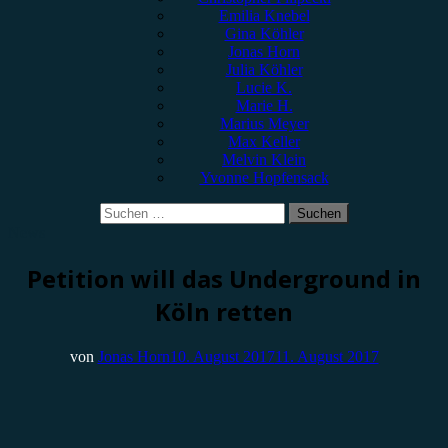
Emilia Knebel
Gina Köhler
Jonas Horn
Julia Köhler
Lucie K.
Marie H.
Marius Meyer
Max Keller
Melvin Klein
Yvonne Hopfensack
Suchen
nach:
News
Petition will das Underground in
Köln retten
von
Jonas Horn
10. August 2017
11. August 2017