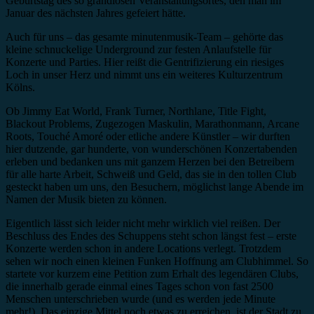
Geburtstag des so grandiosen Veranstaltungsortes, den man im
Januar des nächsten Jahres gefeiert hätte.
Auch für uns – das gesamte minutenmusik-Team – gehörte das
kleine schnuckelige Underground zur festen Anlaufstelle für
Konzerte und Parties. Hier reißt die Gentrifizierung ein riesiges
Loch in unser Herz und nimmt uns ein weiteres Kulturzentrum
Kölns.
Ob Jimmy Eat World, Frank Turner, Northlane, Title Fight,
Blackout Problems, Zugezogen Maskulin, Marathonmann, Arcane
Roots, Touché Amoré oder etliche andere Künstler – wir durften
hier dutzende, gar hunderte, von wunderschönen Konzertabenden
erleben und bedanken uns mit ganzem Herzen bei den Betreibern
für alle harte Arbeit, Schweiß und Geld, das sie in den tollen Club
gesteckt haben um uns, den Besuchern, möglichst lange Abende im
Namen der Musik bieten zu können.
Eigentlich lässt sich leider nicht mehr wirklich viel reißen. Der
Beschluss des Endes des Schuppens steht schon längst fest – erste
Konzerte werden schon in andere Locations verlegt. Trotzdem
sehen wir noch einen kleinen Funken Hoffnung am Clubhimmel. So
startete vor kurzem eine Petition zum Erhalt des legendären Clubs,
die innerhalb gerade einmal eines Tages schon von fast 2500
Menschen unterschrieben wurde (und es werden jede Minute
mehr!). Das einzige Mittel noch etwas zu erreichen, ist der Stadt zu