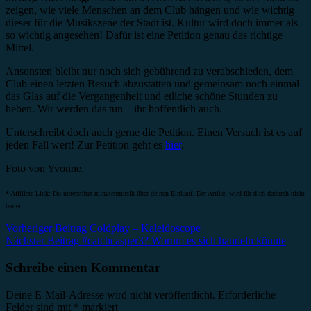
zeigen, wie viele Menschen an dem Club hängen und wie wichtig
dieser für die Musikszene der Stadt ist. Kultur wird doch immer als
so wichtig angesehen! Dafür ist eine Petition genau das richtige
Mittel.
Ansonsten bleibt nur noch sich gebührend zu verabschieden, dem
Club einen letzten Besuch abzustatten und gemeinsam noch einmal
das Glas auf die Vergangenheit und etliche schöne Stunden zu
heben. Wir werden das tun – ihr hoffentlich auch.
Unterschreibt doch auch gerne die Petition. Einen Versuch ist es auf
jeden Fall wert! Zur Petition geht es
hier
.
Foto von Yvonne.
* Affiliate-Link: Du unterstützt minutenmusik über deinen Einkauf. Der Artikel wird für dich dadurch nicht
teurer.
Beitragsnavigation
Vorheriger Beitrag
Coldplay – Kaleidoscope
Nächster Beitrag
#catchcasper3? Worum es sich handeln könnte
Schreibe einen Kommentar
Deine E-Mail-Adresse wird nicht veröffentlicht.
Erforderliche
Felder sind mit
*
markiert