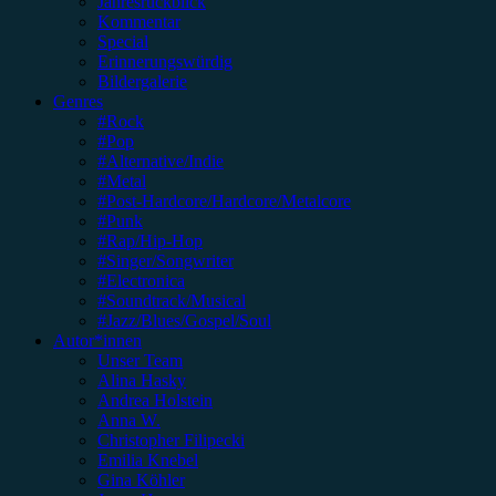
Jahresrückblick
Kommentar
Special
Erinnerungswürdig
Bildergalerie
Genres
#Rock
#Pop
#Alternative/Indie
#Metal
#Post-Hardcore/Hardcore/Metalcore
#Punk
#Rap/Hip-Hop
#Singer/Songwriter
#Electronica
#Soundtrack/Musical
#Jazz/Blues/Gospel/Soul
Autor*innen
Unser Team
Alina Hasky
Andrea Holstein
Anna W.
Christopher Filipecki
Emilia Knebel
Gina Köhler