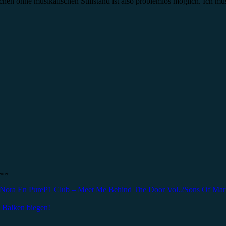
hen ohne musikalischen Stillstand ist also problemlos möglich. Ich mu
urer.
Nora En Pure
P1 Club – Meet Me Behind The Door Vol.2
Sons Of Mar
 Balken biegen!