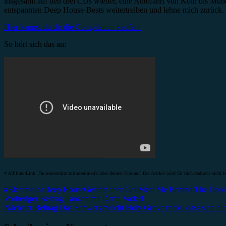
insgesamt auf den drei CDs wieder, eine Autofahrt von Köln bis Münc
entspannten Deep House-Beats weitertreiben und lehne mich zurück.
Hier kannst du dir die Compilation kaufen!
So hört sich das an:
* Affiliate-Link: Du unterstützt minutenmusik über deinen Einkauf. Der Artikel wird für dich dadurch nicht te
#Electronica
Deep House
Gestört aber Geil
Meet Me Behind The Door
Beitragsnavigation
Vorheriger Beitrag
Tanzen mit Darth Vader!
Nächster Beitrag
Das Schwergewicht Holy Grove rockt, dass sich die