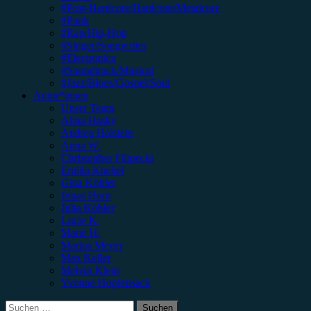
#Post-Hardcore/Hardcore/Metalcore
#Punk
#Rap/Hip-Hop
#Singer/Songwriter
#Electronica
#Soundtrack/Musical
#Jazz/Blues/Gospel/Soul
Autor*innen
Unser Team
Alina Hasky
Andrea Holstein
Anna W.
Christopher Filipecki
Emilia Knebel
Gina Köhler
Jonas Horn
Julia Köhler
Lucie K.
Marie H.
Marius Meyer
Max Keller
Melvin Klein
Yvonne Hopfensack
Suchen