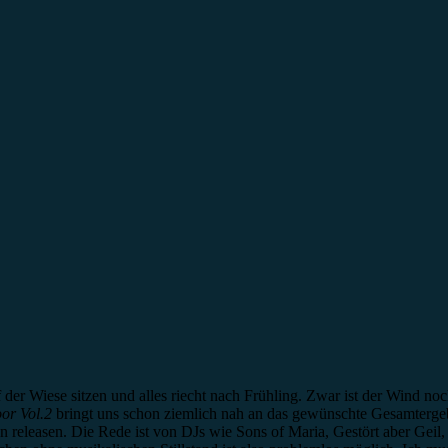
der Wiese sitzen und alles riecht nach Frühling. Zwar ist der Wind noch
or Vol.2
bringt uns schon ziemlich nah an das gewünschte Gesamtergebn
 releasen. Die Rede ist von DJs wie Sons of Maria, Gestört aber Geil,