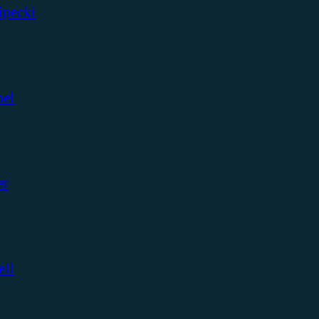
ipecki
bel
er
ell