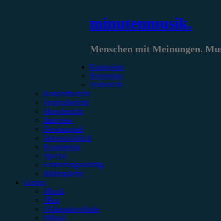
Zum
minutenmusik.
Inhalt
springen
Menschen mit Meinungen. Musi
Kategorien
Rezension
Vorbericht
Konzertbericht
Festivalbericht
Showbericht
Interview
Gewinnspiel
Jahresrückblick
Kommentar
Special
Erinnerungswürdig
Bildergalerie
Genres
#Rock
#Pop
#Alternative/Indie
#Metal