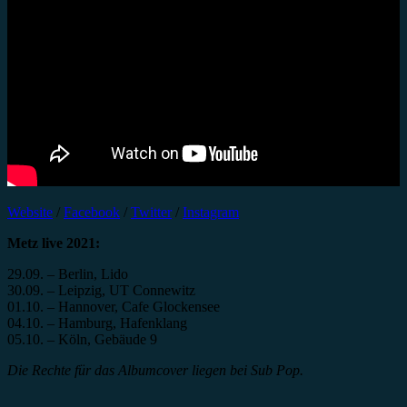
Website
/
Facebook
/
Twitter
/
Instagram
Metz live 2021:
29.09. – Berlin, Lido
30.09. – Leipzig, UT Connewitz
01.10. – Hannover, Cafe Glockensee
04.10. – Hamburg, Hafenklang
05.10. – Köln, Gebäude 9
Die Rechte für das Albumcover liegen bei Sub Pop.