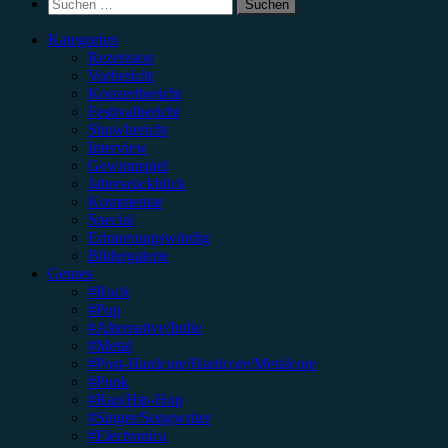
Suchen
nach:
Kategorien
Rezension
Vorbericht
Konzertbericht
Festivalbericht
Showbericht
Interview
Gewinnspiel
Jahresrückblick
Kommentar
Special
Erinnerungswürdig
Bildergalerie
Genres
#Rock
#Pop
#Alternative/Indie
#Metal
#Post-Hardcore/Hardcore/Metalcore
#Punk
#Rap/Hip-Hop
#Singer/Songwriter
#Electronica