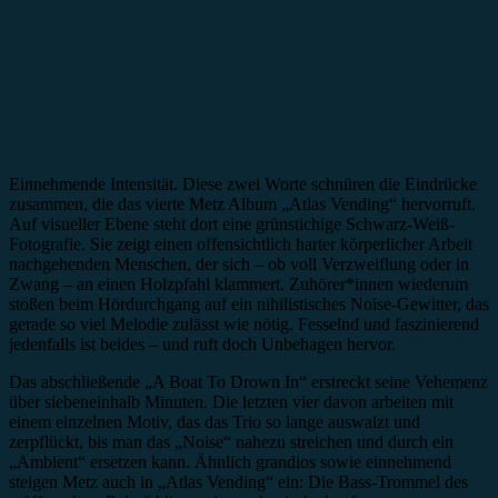
Einnehmende Intensität. Diese zwei Worte schnüren die Eindrücke
zusammen, die das vierte Metz Album „Atlas Vending“ hervorruft.
Auf visueller Ebene steht dort eine grünstichige Schwarz-Weiß-
Fotografie. Sie zeigt einen offensichtlich harter körperlicher Arbeit
nachgehenden Menschen, der sich – ob voll Verzweiflung oder in
Zwang – an einen Holzpfahl klammert. Zuhörer*innen wiederum
stoßen beim Hördurchgang auf ein nihilistisches Noise-Gewitter, das
gerade so viel Melodie zulässt wie nötig. Fesselnd und faszinierend
jedenfalls ist beides – und ruft doch Unbehagen hervor.
Das abschließende „A Boat To Drown In“ erstreckt seine Vehemenz
über siebeneinhalb Minuten. Die letzten vier davon arbeiten mit
einem einzelnen Motiv, das das Trio so lange auswalzt und
zerpflückt, bis man das „Noise“ nahezu streichen und durch ein
„Ambient“ ersetzen kann. Ähnlich grandios sowie einnehmend
steigen Metz auch in „Atlas Vending“ ein: Die Bass-Trommel des