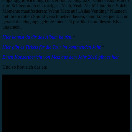
eingängig in Richtung Dancefloor.
Analog dazu schiebt
Edkins
dem
zum Schluss noch ein rotziges „Yeah, Yeah, Yeah“ hinterher. Solche
Momente manifestieren: Wenn Metz auf „Atlas Vending“ Nuancen
mit ihrem rohen Sound verschmelzen lassen, dann konsequent. Und
gerade die eingangs gelobte Intensität profitiert von diesem Biss
ungemein.
Hier kannst du dir das Album kaufen.
*
Hier gibt es Tickets für die Tour im kommenden Jahr.
*
Einen Konzertbericht von Metz aus dem Jahr 2018 gibt es hier
.
Und so hört sich das an: