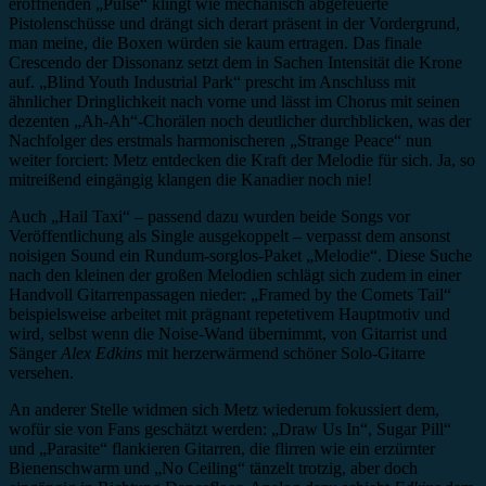
eröffnenden „Pulse“ klingt wie mechanisch abgefeuerte
Pistolenschüsse und drängt sich derart präsent in der Vordergrund,
man meine, die Boxen würden sie kaum ertragen. Das finale
Crescendo der Dissonanz setzt dem in Sachen Intensität die Krone
auf. „Blind Youth Industrial Park“ prescht im Anschluss mit
ähnlicher Dringlichkeit nach vorne und lässt im Chorus mit seinen
dezenten „Ah-Ah“-Chorälen noch deutlicher durchblicken, was der
Nachfolger des erstmals harmonischeren „Strange Peace“ nun
weiter forciert: Metz entdecken die Kraft der Melodie für sich. Ja, so
mitreißend eingängig klangen die Kanadier noch nie!
Auch „Hail Taxi“ – passend dazu wurden beide Songs vor
Veröffentlichung als Single ausgekoppelt – verpasst dem ansonst
noisigen Sound ein Rundum-sorglos-Paket „Melodie“. Diese Suche
nach den kleinen der großen Melodien schlägt sich zudem in einer
Handvoll Gitarrenpassagen nieder: „Framed by the Comets Tail“
beispielsweise arbeitet mit prägnant repetetivem Hauptmotiv und
wird, selbst wenn die Noise-Wand übernimmt, von Gitarrist und
Sänger
Alex Edkins
mit herzerwärmend schöner Solo-Gitarre
versehen.
An anderer Stelle widmen sich Metz wiederum fokussiert dem,
wofür sie von Fans geschätzt werden: „Draw Us In“, Sugar Pill“
und „Parasite“ flankieren Gitarren, die flirren wie ein erzürnter
Bienenschwarm und „No Ceiling“ tänzelt trotzig, aber doch