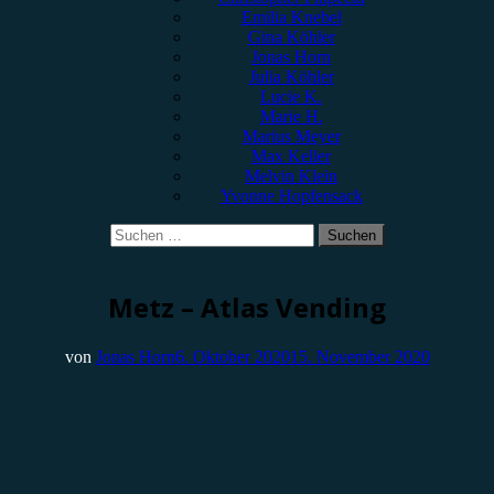
Emilia Knebel
Gina Köhler
Jonas Horn
Julia Köhler
Lucie K.
Marie H.
Marius Meyer
Max Keller
Melvin Klein
Yvonne Hopfensack
Suchen
nach:
Rezension
Metz – Atlas Vending
von
Jonas Horn
6. Oktober 2020
15. November 2020