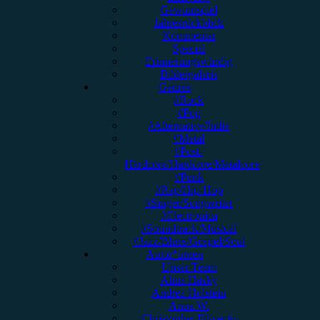
Gewinnspiel
Jahresrückblick
Kommentar
Special
Erinnerungswürdig
Bildergalerie
Genres
#Rock
#Pop
#Alternative/Indie
#Metal
#Post-
Hardcore/Hardcore/Metalcore
#Punk
#Rap/Hip-Hop
#Singer/Songwriter
#Electronica
#Soundtrack/Musical
#Jazz/Blues/Gospel/Soul
Autor*innen
Unser Team
Alina Hasky
Andrea Holstein
Anna W.
Christopher Filipecki