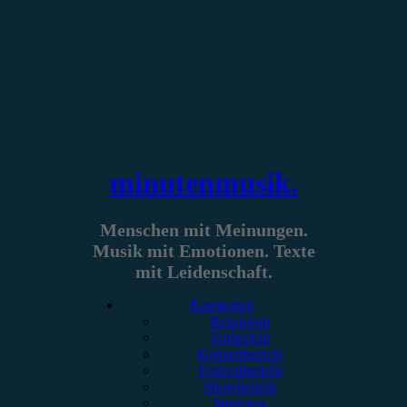
Zum
Inhalt
springen
minutenmusik.
Menschen mit Meinungen.
Musik mit Emotionen. Texte
mit Leidenschaft.
Kategorien
Rezension
Vorbericht
Konzertbericht
Festivalbericht
Showbericht
Interview