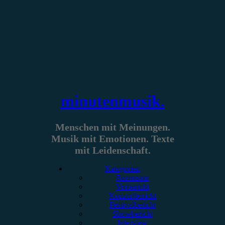
Zum
Inhalt
springen
minutenmusik.
Menschen mit Meinungen.
Musik mit Emotionen. Texte
mit Leidenschaft.
Kategorien
Rezension
Vorbericht
Konzertbericht
Festivalbericht
Showbericht
Interview