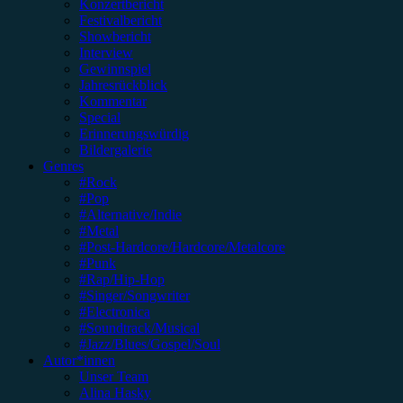
Konzertbericht
Festivalbericht
Showbericht
Interview
Gewinnspiel
Jahresrückblick
Kommentar
Special
Erinnerungswürdig
Bildergalerie
Genres
#Rock
#Pop
#Alternative/Indie
#Metal
#Post-Hardcore/Hardcore/Metalcore
#Punk
#Rap/Hip-Hop
#Singer/Songwriter
#Electronica
#Soundtrack/Musical
#Jazz/Blues/Gospel/Soul
Autor*innen
Unser Team
Alina Hasky