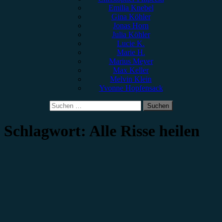
Emilia Knebel
Gina Köhler
Jonas Horn
Julia Köhler
Lucie K.
Marie H.
Marius Meyer
Max Keller
Melvin Klein
Yvonne Hopfensack
Suchen
nach:
Schlagwort:
Alle Risse heilen