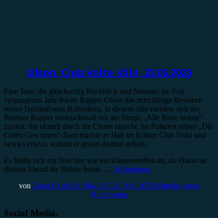
Konzertbericht
Olson, Club Volta Köln, 23.05.2025
Eine Tour, die gleichzeitig Rückblick und Neustart ist: Erst
vergangenes Jahr feierte Rapper Olson das zehnjährige Bestehen
seines Debütalbums Ballonherz, in diesem Jahr meldete sich der
Berliner Rapper eindrucksvoll mit der Single „Alle Risse heilen“
zurück, die aktuell durch die Charts rauscht. Im Rahmen seiner „Die
Guten Gewinnen“-Tour machte er Halt im Kölner Club Volta und
bewies erneut, warum er genau dorthin gehört.
Es fühlte sich ein bisschen wie ein Klassentreffen an, als Olson an
diesem Abend die Bühne betrat. …
Weiterlesen
von
Alina Hasky
28. Mai 2025
29. Mai 2025
Schreibe einen
Kommentar
Social Media.