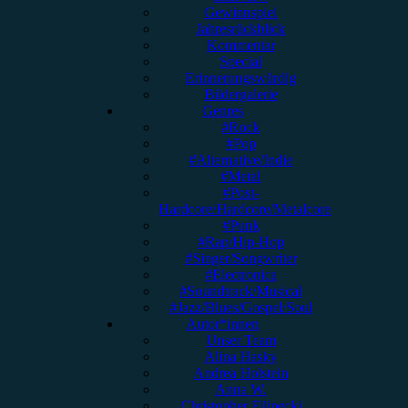
Gewinnspiel
Jahresrückblick
Kommentar
Special
Erinnerungswürdig
Bildergalerie
Genres
#Rock
#Pop
#Alternative/Indie
#Metal
#Post-
Hardcore/Hardcore/Metalcore
#Punk
#Rap/Hip-Hop
#Singer/Songwriter
#Electronica
#Soundtrack/Musical
#Jazz/Blues/Gospel/Soul
Autor*innen
Unser Team
Alina Hasky
Andrea Holstein
Anna W.
Christopher Filipecki