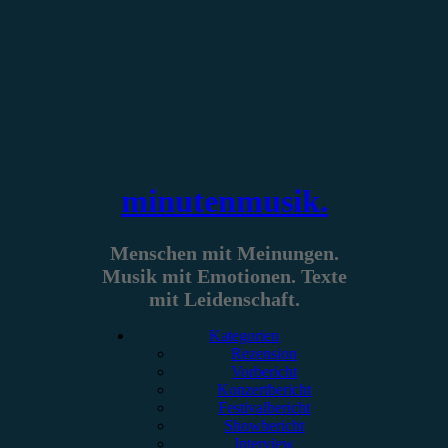
Zum
Inhalt
springen
minutenmusik.
Menschen mit Meinungen.
Musik mit Emotionen. Texte
mit Leidenschaft.
Kategorien
Rezension
Vorbericht
Konzertbericht
Festivalbericht
Showbericht
Interview