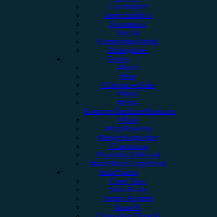
Gewinnspiel
Jahresrückblick
Kommentar
Special
Erinnerungswürdig
Bildergalerie
Genres
#Rock
#Pop
#Alternative/Indie
#Metal
#Post-
Hardcore/Hardcore/Metalcore
#Punk
#Rap/Hip-Hop
#Singer/Songwriter
#Electronica
#Soundtrack/Musical
#Jazz/Blues/Gospel/Soul
Autor*innen
Unser Team
Alina Hasky
Andrea Holstein
Anna W.
Christopher Filipecki