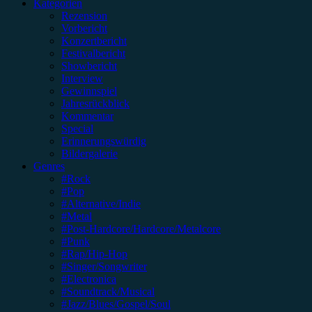
Kategorien
Rezension
Vorbericht
Konzertbericht
Festivalbericht
Showbericht
Interview
Gewinnspiel
Jahresrückblick
Kommentar
Special
Erinnerungswürdig
Bildergalerie
Genres
#Rock
#Pop
#Alternative/Indie
#Metal
#Post-Hardcore/Hardcore/Metalcore
#Punk
#Rap/Hip-Hop
#Singer/Songwriter
#Electronica
#Soundtrack/Musical
#Jazz/Blues/Gospel/Soul