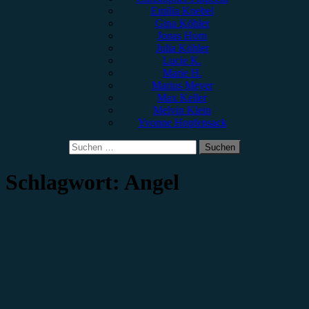
Emilia Knebel
Gina Köhler
Jonas Horn
Julia Köhler
Lucie K.
Marie H.
Marius Meyer
Max Keller
Melvin Klein
Yvonne Hopfensack
Suchen
nach:
Schlagwort:
Angel