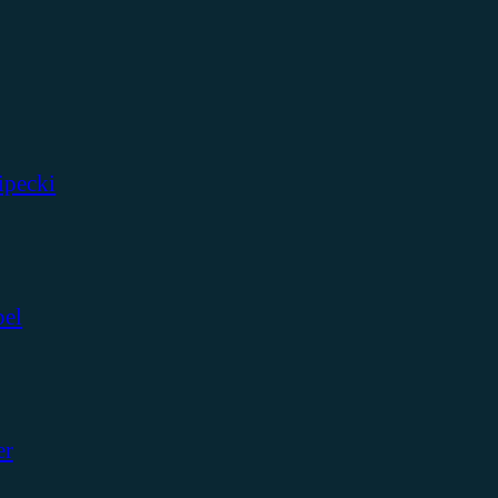
ipecki
bel
er