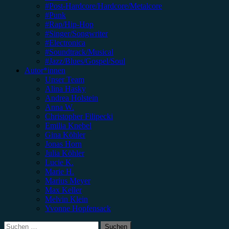
#Post-Hardcore/Hardcore/Metalcore
#Punk
#Rap/Hip-Hop
#Singer/Songwriter
#Electronica
#Soundtrack/Musical
#Jazz/Blues/Gospel/Soul
Autor*innen
Unser Team
Alina Hasky
Andrea Holstein
Anna W.
Christopher Filipecki
Emilia Knebel
Gina Köhler
Jonas Horn
Julia Köhler
Lucie K.
Marie H.
Marius Meyer
Max Keller
Melvin Klein
Yvonne Hopfensack
Suchen