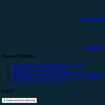
Jasmine Kn
Jonas Hor
Neueste Beiträge.
Die weiße Rose, Philharmonie Köln, 28.07.2026
Gracie Abrams – Daughter from Hell
Der Medicus – Das Musical, Freilichtbühne Tecklenburg, 24.0
Olivia Rodrigo – You Seem Pretty Sad For a Girl So In Love
Seal, Tanzbrunnen Köln, 20.07.2026
Legal
Datenschutzerklärung