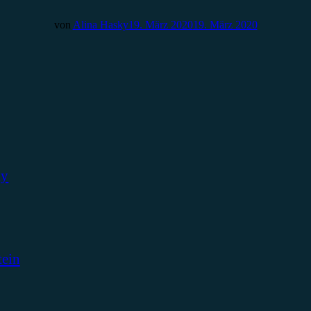
von
Alina Hasky
19. März 2020
19. März 2020
ky
tein