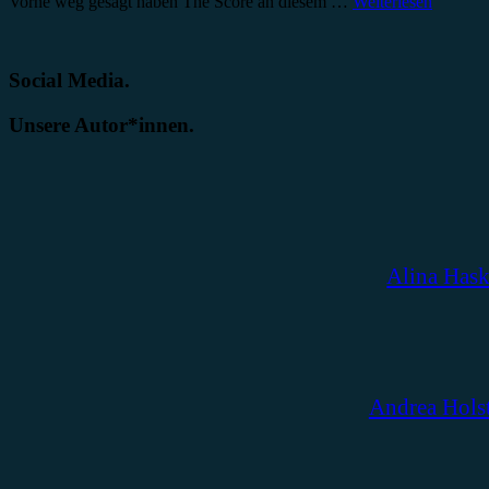
Vorne weg gesagt haben The Score an diesem …
Weiterlesen
Social Media.
Unsere Autor*innen.
Alina Has
Andrea Hols