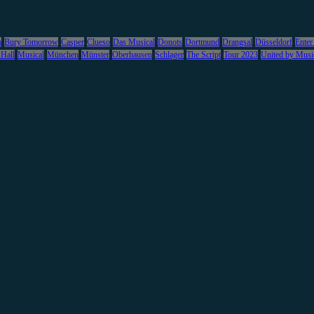
m
Bury Tomorrow
Casper
Clueso
Das Musical
Donots
Dortmund
Drangsal
Düsseldorf
Enter
 Hall
Musical
München
Münster
Oberhausen
Schlager
The Script
Tour 2023
United by Musi