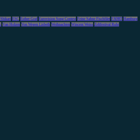
 Shikari
ESC
Esther Graf
Eurovision Song Contest
Feine Sahne Fischfilet
FJØRT
Hamburg
c
Van Holzen
Von Wegen Lisbeth
Weihnachten
Wincent Weiss
Zeltfestival Ruhr