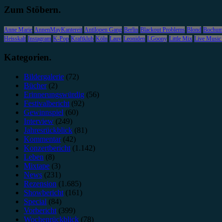
Zum Stöbern.
Anne Marie
AnnenMayKantereit
Antilopen Gang
Berlin
Blackout Problems
Blond
Bochu
Heisskalt
Instagram
K-Pop
Kraftklub
Köln
Lauv
Leoniden
LGoony
Little Mix
Live Music
Kategorien.
Bildergalerie
(72)
Bücher
(2)
Erinnerungswürdig
(56)
Festivalbericht
(92)
Gewinnspiel
(60)
Interview
(249)
Jahresrückblick
(81)
Kommentar
(42)
Konzertbericht
(1.142)
Leben
(8)
Mixtape
(3)
News
(231)
Rezension
(1.685)
Showbericht
(161)
Special
(84)
Vorbericht
(399)
Wochenrückblick
(78)