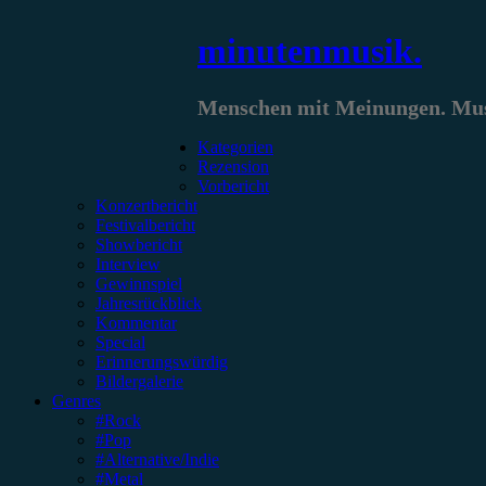
Zum
minutenmusik.
Inhalt
springen
Menschen mit Meinungen. Musi
Kategorien
Rezension
Vorbericht
Konzertbericht
Festivalbericht
Showbericht
Interview
Gewinnspiel
Jahresrückblick
Kommentar
Special
Erinnerungswürdig
Bildergalerie
Genres
#Rock
#Pop
#Alternative/Indie
#Metal