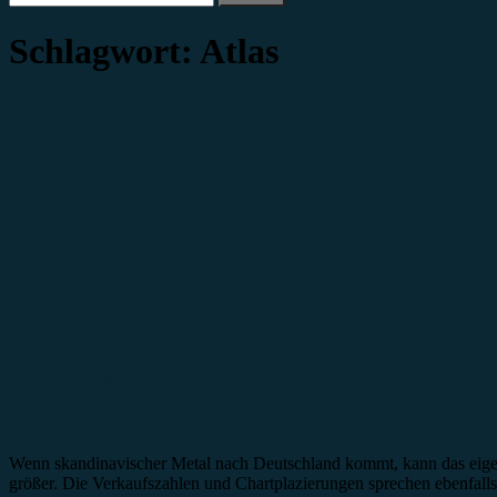
nach:
Schlagwort:
Atlas
Konzertbericht
Wenn skandinavischer Metal nach Deutschland kommt, kann das eigentl
größer. Die Verkaufszahlen und Chartplazierungen sprechen ebenfalls 