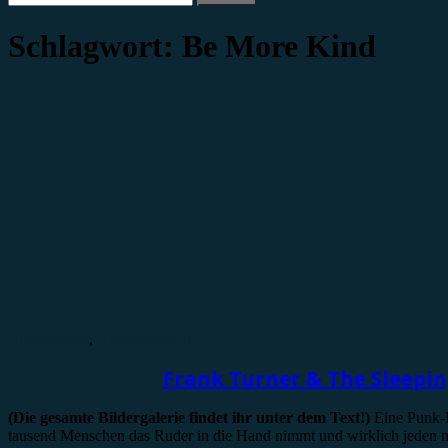
nach:
Schlagwort:
Be More Kind
Bildergalerie
,
Konzertbericht
Frank Turner & The Sleeping 
(Die gesamte Bildergalerie findet ihr unter dem Text!)
Eine Punk-R
tausend Menschen das Ruder in die Hand nimmt und wirklich jeden m