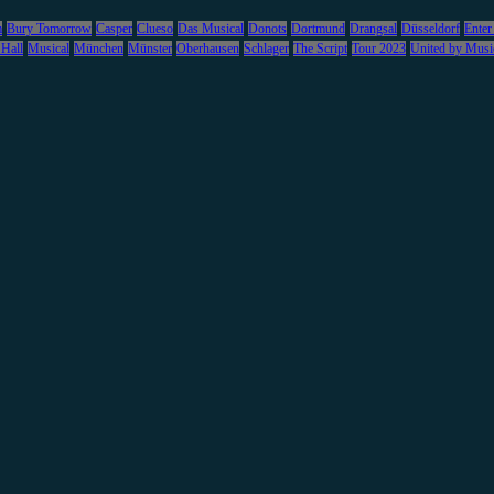
m
Bury Tomorrow
Casper
Clueso
Das Musical
Donots
Dortmund
Drangsal
Düsseldorf
Enter
 Hall
Musical
München
Münster
Oberhausen
Schlager
The Script
Tour 2023
United by Musi