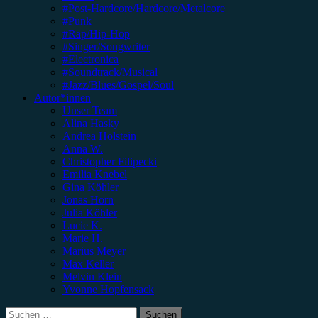
#Post-Hardcore/Hardcore/Metalcore
#Punk
#Rap/Hip-Hop
#Singer/Songwriter
#Electronica
#Soundtrack/Musical
#Jazz/Blues/Gospel/Soul
Autor*innen
Unser Team
Alina Hasky
Andrea Holstein
Anna W.
Christopher Filipecki
Emilia Knebel
Gina Köhler
Jonas Horn
Julia Köhler
Lucie K.
Marie H.
Marius Meyer
Max Keller
Melvin Klein
Yvonne Hopfensack
Suchen