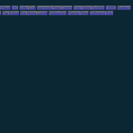
 Shikari
ESC
Esther Graf
Eurovision Song Contest
Feine Sahne Fischfilet
FJØRT
Hamburg
c
Van Holzen
Von Wegen Lisbeth
Weihnachten
Wincent Weiss
Zeltfestival Ruhr