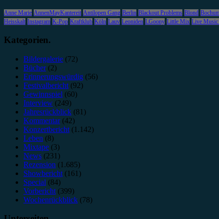
Anne Marie
AnnenMayKantereit
Antilopen Gang
Berlin
Blackout Problems
Blond
Bochu
Heisskalt
Instagram
K-Pop
Kraftklub
Köln
Lauv
Leoniden
LGoony
Little Mix
Live Music
Kategorien.
Bildergalerie
(72)
Bücher
(2)
Erinnerungswürdig
(56)
Festivalbericht
(92)
Gewinnspiel
(60)
Interview
(249)
Jahresrückblick
(81)
Kommentar
(42)
Konzertbericht
(1.142)
Leben
(8)
Mixtape
(3)
News
(231)
Rezension
(1.685)
Showbericht
(161)
Special
(84)
Vorbericht
(399)
Wochenrückblick
(78)
Unterseiten.