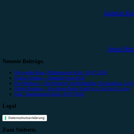
Jasmine Kn
Jonas Hor
Neueste Beiträge.
Die weiße Rose, Philharmonie Köln, 28.07.2026
Gracie Abrams – Daughter from Hell
Der Medicus – Das Musical, Freilichtbühne Tecklenburg, 24.0
Olivia Rodrigo – You Seem Pretty Sad For a Girl So In Love
Seal, Tanzbrunnen Köln, 20.07.2026
Legal
Datenschutzerklärung
Zum Stöbern.