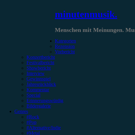
Zum
minutenmusik.
Inhalt
springen
Menschen mit Meinungen. Musi
Kategorien
Rezension
Vorbericht
Konzertbericht
Festivalbericht
Showbericht
Interview
Gewinnspiel
Jahresrückblick
Kommentar
Special
Erinnerungswürdig
Bildergalerie
Genres
#Rock
#Pop
#Alternative/Indie
#Metal