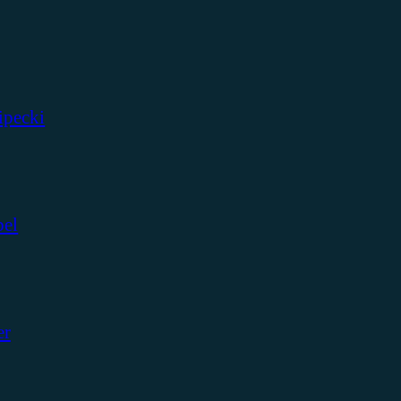
ipecki
bel
er