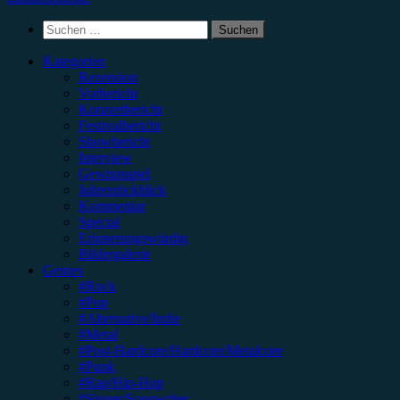
Suchen
nach:
Kategorien
Rezension
Vorbericht
Konzertbericht
Festivalbericht
Showbericht
Interview
Gewinnspiel
Jahresrückblick
Kommentar
Special
Erinnerungswürdig
Bildergalerie
Genres
#Rock
#Pop
#Alternative/Indie
#Metal
#Post-Hardcore/Hardcore/Metalcore
#Punk
#Rap/Hip-Hop
#Singer/Songwriter