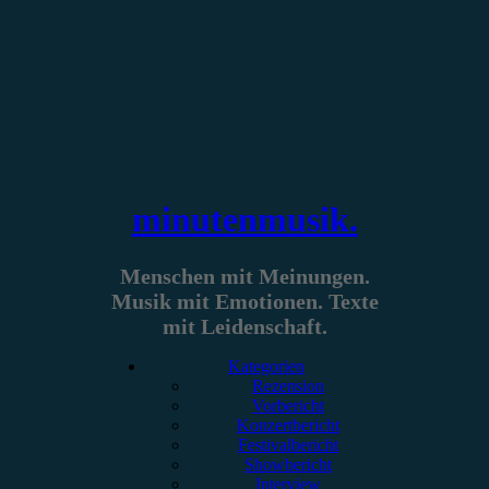
Zum
Inhalt
springen
minutenmusik.
Menschen mit Meinungen.
Musik mit Emotionen. Texte
mit Leidenschaft.
Kategorien
Rezension
Vorbericht
Konzertbericht
Festivalbericht
Showbericht
Interview