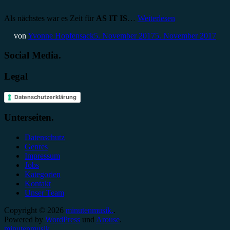
Als nächstes war es Zeit für
AS IT IS
…
Weiterlesen
von
Yvonne Hopfensack
5. November 2017
5. November 2017
Social Media.
Legal
Datenschutzerklärung
Unterseiten.
Datenschutz
Genres
Impressum
Jobs
Kategorien
Kontakt
Unser Team
Copyright © 2026
minutenmusik.
.
Powered by
WordPress
und
Arouse
.
minutenmusik.