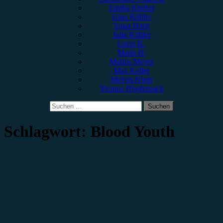
Emilia Knebel
Gina Köhler
Jonas Horn
Julia Köhler
Lucie K.
Marie H.
Marius Meyer
Max Keller
Melvin Klein
Yvonne Hopfensack
Suchen
nach:
Schlagwort:
Blood Youth