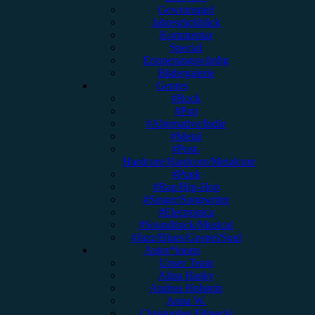
Gewinnspiel
Jahresrückblick
Kommentar
Special
Erinnerungswürdig
Bildergalerie
Genres
#Rock
#Pop
#Alternative/Indie
#Metal
#Post-
Hardcore/Hardcore/Metalcore
#Punk
#Rap/Hip-Hop
#Singer/Songwriter
#Electronica
#Soundtrack/Musical
#Jazz/Blues/Gospel/Soul
Autor*innen
Unser Team
Alina Hasky
Andrea Holstein
Anna W.
Christopher Filipecki