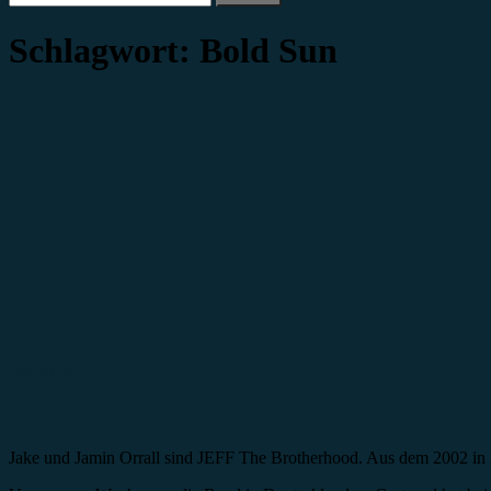
nach:
Schlagwort:
Bold Sun
Interview
Jake und Jamin Orrall sind JEFF The Brotherhood. Aus dem 2002 in N