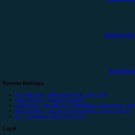
Jasmine Kn
Jonas Hor
Neueste Beiträge.
Die weiße Rose, Philharmonie Köln, 28.07.2026
Gracie Abrams – Daughter from Hell
Der Medicus – Das Musical, Freilichtbühne Tecklenburg, 24.0
Olivia Rodrigo – You Seem Pretty Sad For a Girl So In Love
Seal, Tanzbrunnen Köln, 20.07.2026
Legal