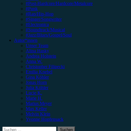
#Post-Hardcore/Hardcore/Metalcore
#Punk
#Rap/Hip-Hop
#Singer/Songwriter
#Electronica
#Soundtrack/Musical
#Jazz/Blues/Gospel/Soul
Autor*innen
Unser Team
Alina Hasky
Andrea Holstein
Anna W.
Christopher Filipecki
Emilia Knebel
Gina Köhler
Jonas Horn
Julia Köhler
Lucie K.
Marie H.
Marius Meyer
Max Keller
Melvin Klein
Yvonne Hopfensack
Suchen