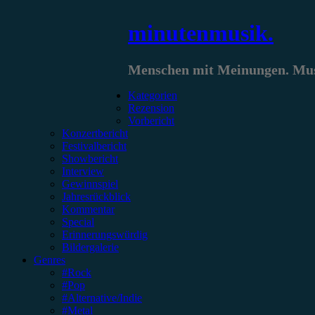
Zum
minutenmusik.
Inhalt
springen
Menschen mit Meinungen. Musi
Kategorien
Rezension
Vorbericht
Konzertbericht
Festivalbericht
Showbericht
Interview
Gewinnspiel
Jahresrückblick
Kommentar
Special
Erinnerungswürdig
Bildergalerie
Genres
#Rock
#Pop
#Alternative/Indie
#Metal