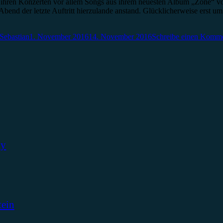
ihren Konzerten vor allem Songs aus ihrem neuesten Album „Zone“ vor
bend der letzte Auftritt hierzulande anstand. Glücklicherweise erst 
Sebastian
1. November 2016
14. November 2016
Schreibe einen Komm
ky
tein