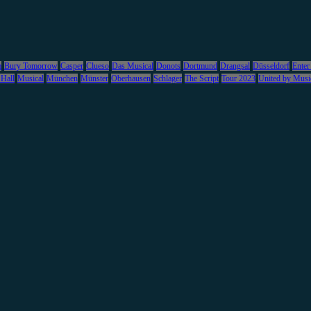
m
Bury Tomorrow
Casper
Clueso
Das Musical
Donots
Dortmund
Drangsal
Düsseldorf
Enter
 Hall
Musical
München
Münster
Oberhausen
Schlager
The Script
Tour 2023
United by Musi