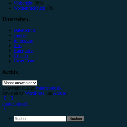
Vorbericht
(399)
Wochenrückblick
(78)
Unterseiten.
Datenschutz
Genres
Impressum
Jobs
Kategorien
Kontakt
Unser Team
Archiv.
Archiv.
Copyright © 2026
minutenmusik.
.
Powered by
WordPress
und
Arouse
.
minutenmusik.
Suchen
nach: