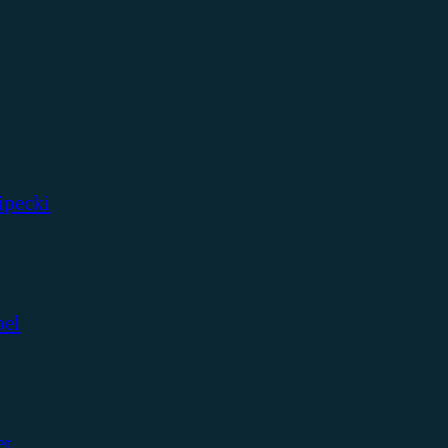
ipecki
bel
er