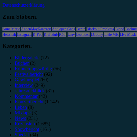
Datenschutzerklärung
Zum Stöbern.
Anne Marie
AnnenMayKantereit
Antilopen Gang
Berlin
Blackout Problems
Blond
Bochu
Heisskalt
Instagram
K-Pop
Kraftklub
Köln
Lauv
Leoniden
LGoony
Little Mix
Live Music
Kategorien.
Bildergalerie
(72)
Bücher
(2)
Erinnerungswürdig
(56)
Festivalbericht
(92)
Gewinnspiel
(60)
Interview
(249)
Jahresrückblick
(81)
Kommentar
(42)
Konzertbericht
(1.142)
Leben
(8)
Mixtape
(3)
News
(231)
Rezension
(1.685)
Showbericht
(161)
Special
(84)