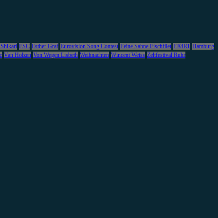
 Shikari
ESC
Esther Graf
Eurovision Song Contest
Feine Sahne Fischfilet
FJØRT
Hamburg
c
Van Holzen
Von Wegen Lisbeth
Weihnachten
Wincent Weiss
Zeltfestival Ruhr