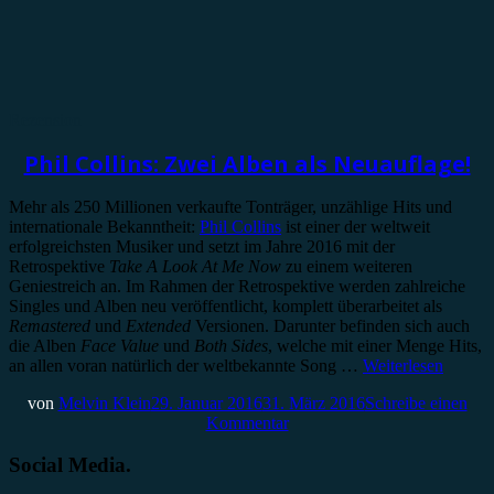
Rezension
Phil Collins: Zwei Alben als Neuauflage!
Mehr als 250 Millionen verkaufte Tonträger, unzählige Hits und
internationale Bekanntheit:
Phil Collins
ist einer der weltweit
erfolgreichsten Musiker und setzt im Jahre 2016 mit der
Retrospektive
Take A Look At Me Now
zu einem weiteren
Geniestreich an. Im Rahmen der Retrospektive werden zahlreiche
Singles und Alben neu veröffentlicht, komplett überarbeitet als
Remastered
und
Extended
Versionen. Darunter befinden sich auch
die Alben
Face Value
und
Both Sides
, welche mit einer Menge Hits,
an allen voran natürlich der weltbekannte Song …
Weiterlesen
von
Melvin Klein
29. Januar 2016
31. März 2016
Schreibe einen
Kommentar
Social Media.