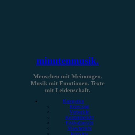
Zum
Inhalt
springen
minutenmusik.
Menschen mit Meinungen.
Musik mit Emotionen. Texte
mit Leidenschaft.
Kategorien
Rezension
Vorbericht
Konzertbericht
Festivalbericht
Showbericht
Interview