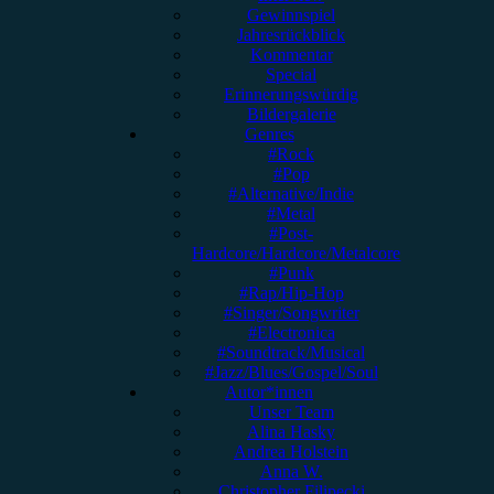
Gewinnspiel
Jahresrückblick
Kommentar
Special
Erinnerungswürdig
Bildergalerie
Genres
#Rock
#Pop
#Alternative/Indie
#Metal
#Post-
Hardcore/Hardcore/Metalcore
#Punk
#Rap/Hip-Hop
#Singer/Songwriter
#Electronica
#Soundtrack/Musical
#Jazz/Blues/Gospel/Soul
Autor*innen
Unser Team
Alina Hasky
Andrea Holstein
Anna W.
Christopher Filipecki