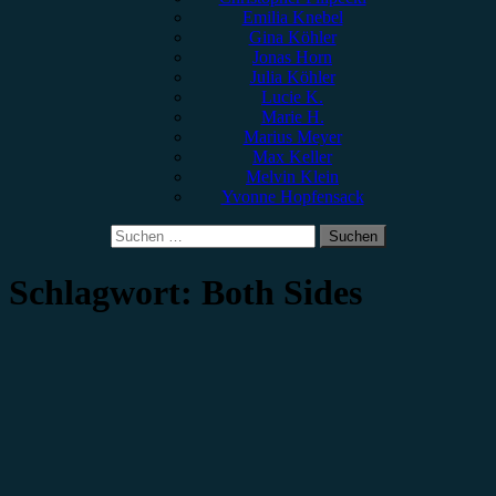
Emilia Knebel
Gina Köhler
Jonas Horn
Julia Köhler
Lucie K.
Marie H.
Marius Meyer
Max Keller
Melvin Klein
Yvonne Hopfensack
Suchen
nach:
Schlagwort:
Both Sides