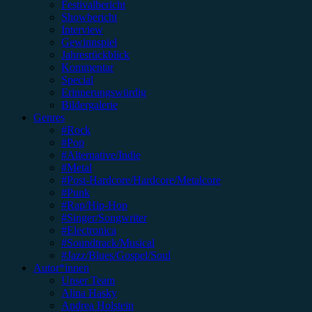
Festivalbericht
Showbericht
Interview
Gewinnspiel
Jahresrückblick
Kommentar
Special
Erinnerungswürdig
Bildergalerie
Genres
#Rock
#Pop
#Alternative/Indie
#Metal
#Post-Hardcore/Hardcore/Metalcore
#Punk
#Rap/Hip-Hop
#Singer/Songwriter
#Electronica
#Soundtrack/Musical
#Jazz/Blues/Gospel/Soul
Autor*innen
Unser Team
Alina Hasky
Andrea Holstein