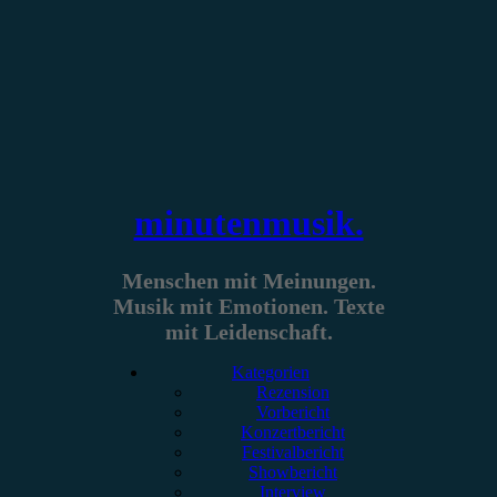
Zum
Inhalt
springen
minutenmusik.
Menschen mit Meinungen.
Musik mit Emotionen. Texte
mit Leidenschaft.
Kategorien
Rezension
Vorbericht
Konzertbericht
Festivalbericht
Showbericht
Interview