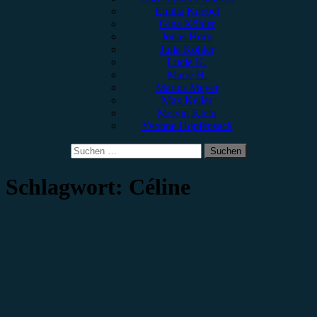
Emilia Knebel
Gina Köhler
Jonas Horn
Julia Köhler
Lucie K.
Marie H.
Marius Meyer
Max Keller
Melvin Klein
Yvonne Hopfensack
Suchen
nach:
Schlagwort:
Céline