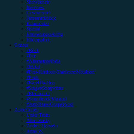
Showbericht
Interview
Gewinnspiel
Jahresrückblick
Kommentar
Special
Erinnerungswürdig
Bildergalerie
Genres
#Rock
#Pop
#Alternative/Indie
#Metal
#Post-Hardcore/Hardcore/Metalcore
#Punk
#Rap/Hip-Hop
#Singer/Songwriter
#Electronica
#Soundtrack/Musical
#Jazz/Blues/Gospel/Soul
Autor*innen
Unser Team
Alina Hasky
Andrea Holstein
Anna W.