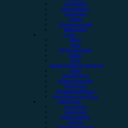
Gewinnspiel
Jahresrückblick
Kommentar
Special
Erinnerungswürdig
Bildergalerie
Genres
#Rock
#Pop
#Alternative/Indie
#Metal
#Post-
Hardcore/Hardcore/Metalcore
#Punk
#Rap/Hip-Hop
#Singer/Songwriter
#Electronica
#Soundtrack/Musical
#Jazz/Blues/Gospel/Soul
Autor*innen
Unser Team
Alina Hasky
Andrea Holstein
Anna W.
Christopher Filipecki