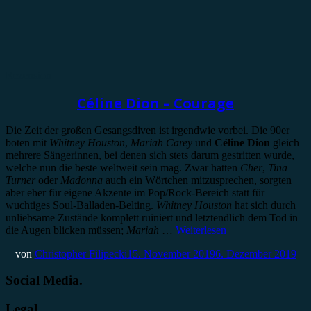
Rezension
Céline Dion – Courage
Die Zeit der großen Gesangsdiven ist irgendwie vorbei. Die 90er
boten mit
Whitney Houston
,
Mariah Carey
und
Céline Dion
gleich
mehrere Sängerinnen, bei denen sich stets darum gestritten wurde,
welche nun die beste weltweit sein mag. Zwar hatten
Cher
,
Tina
Turner
oder
Madonna
auch ein Wörtchen mitzusprechen, sorgten
aber eher für eigene Akzente im Pop/Rock-Bereich statt für
wuchtiges Soul-Balladen-Belting.
Whitney Houston
hat sich durch
unliebsame Zustände komplett ruiniert und letztendlich dem Tod in
die Augen blicken müssen;
Mariah
…
Weiterlesen
von
Christopher Filipecki
15. November 2019
6. Dezember 2019
Social Media.
Legal