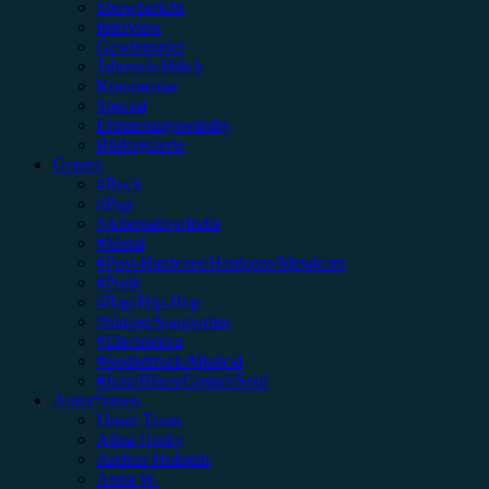
Showbericht
Interview
Gewinnspiel
Jahresrückblick
Kommentar
Special
Erinnerungswürdig
Bildergalerie
Genres
#Rock
#Pop
#Alternative/Indie
#Metal
#Post-Hardcore/Hardcore/Metalcore
#Punk
#Rap/Hip-Hop
#Singer/Songwriter
#Electronica
#Soundtrack/Musical
#Jazz/Blues/Gospel/Soul
Autor*innen
Unser Team
Alina Hasky
Andrea Holstein
Anna W.