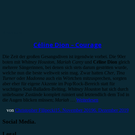
Rezension
Céline Dion – Courage
Die Zeit der großen Gesangsdiven ist irgendwie vorbei. Die 90er
boten mit
Whitney Houston
,
Mariah Carey
und
Céline Dion
gleich
mehrere Sängerinnen, bei denen sich stets darum gestritten wurde,
welche nun die beste weltweit sein mag. Zwar hatten
Cher
,
Tina
Turner
oder
Madonna
auch ein Wörtchen mitzusprechen, sorgten
aber eher für eigene Akzente im Pop/Rock-Bereich statt für
wuchtiges Soul-Balladen-Belting.
Whitney Houston
hat sich durch
unliebsame Zustände komplett ruiniert und letztendlich dem Tod in
die Augen blicken müssen;
Mariah
…
Weiterlesen
von
Christopher Filipecki
15. November 2019
6. Dezember 2019
Social Media.
Legal