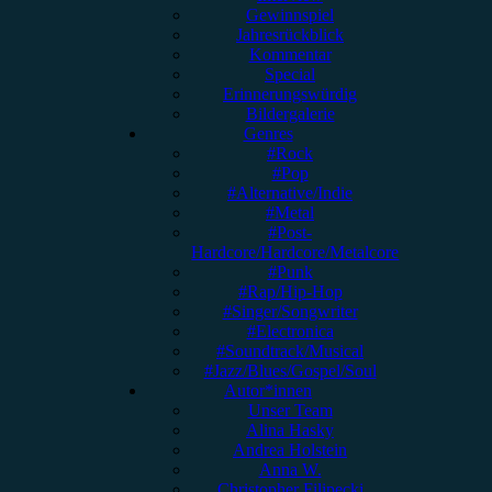
Gewinnspiel
Jahresrückblick
Kommentar
Special
Erinnerungswürdig
Bildergalerie
Genres
#Rock
#Pop
#Alternative/Indie
#Metal
#Post-
Hardcore/Hardcore/Metalcore
#Punk
#Rap/Hip-Hop
#Singer/Songwriter
#Electronica
#Soundtrack/Musical
#Jazz/Blues/Gospel/Soul
Autor*innen
Unser Team
Alina Hasky
Andrea Holstein
Anna W.
Christopher Filipecki