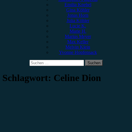
Emilia Knebel
Gina Köhler
Jonas Horn
Julia Köhler
Lucie K.
Marie H.
Marius Meyer
Max Keller
Melvin Klein
Yvonne Hopfensack
Suchen
nach:
Schlagwort:
Celine Dion