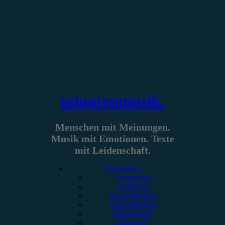
Zum
Inhalt
springen
minutenmusik.
Menschen mit Meinungen.
Musik mit Emotionen. Texte
mit Leidenschaft.
Kategorien
Rezension
Vorbericht
Konzertbericht
Festivalbericht
Showbericht
Interview