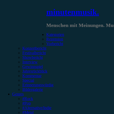
Zum
minutenmusik.
Inhalt
springen
Menschen mit Meinungen. Musi
Kategorien
Rezension
Vorbericht
Konzertbericht
Festivalbericht
Showbericht
Interview
Gewinnspiel
Jahresrückblick
Kommentar
Special
Erinnerungswürdig
Bildergalerie
Genres
#Rock
#Pop
#Alternative/Indie
#Metal