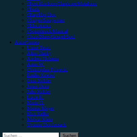
#Post-Hardcore/Hardcore/Metalcore
#Punk
#Rap/Hip-Hop
#Singer/Songwriter
#Electronica
#Soundtrack/Musical
#Jazz/Blues/Gospel/Soul
Autor*innen
Unser Team
Alina Hasky
Andrea Holstein
Anna W.
Christopher Filipecki
Emilia Knebel
Gina Köhler
Jonas Horn
Julia Köhler
Lucie K.
Marie H.
Marius Meyer
Max Keller
Melvin Klein
Yvonne Hopfensack
Suchen