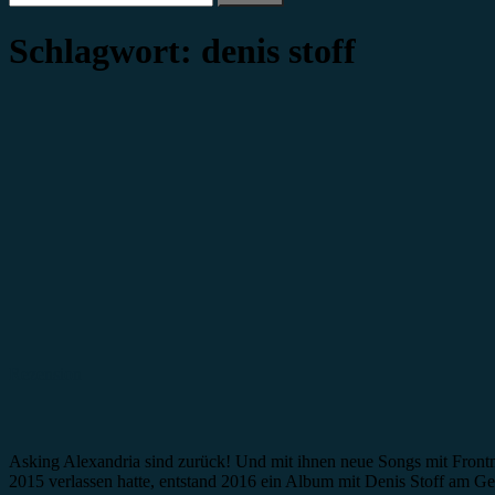
nach:
Schlagwort:
denis stoff
Rezension
Asking Alexandria sind zurück! Und mit ihnen neue Songs mit Fron
2015 verlassen hatte, entstand 2016 ein Album mit Denis Stoff am Ge