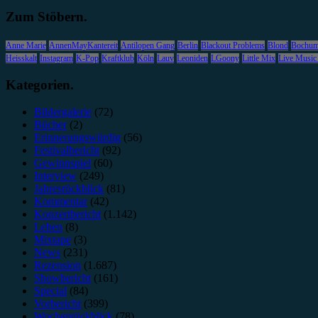
Zum Stöbern.
Anne Marie
AnnenMayKantereit
Antilopen Gang
Berlin
Blackout Problems
Blond
Bochu
Heisskalt
Instagram
K-Pop
Kraftklub
Köln
Lauv
Leoniden
LGoony
Little Mix
Live Music
Kategorien.
Bildergalerie
(72)
Bücher
(2)
Erinnerungswürdig
(56)
Festivalbericht
(92)
Gewinnspiel
(60)
Interview
(249)
Jahresrückblick
(81)
Kommentar
(42)
Konzertbericht
(1.142)
Leben
(8)
Mixtape
(3)
News
(231)
Rezension
(1.687)
Showbericht
(161)
Special
(84)
Vorbericht
(399)
Wochenrückblick
(78)