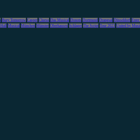
m
Bury Tomorrow
Casper
Clueso
Das Musical
Donots
Dortmund
Drangsal
Düsseldorf
Enter
 Hall
Musical
München
Münster
Oberhausen
Schlager
The Script
Tour 2023
United by Musi