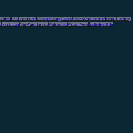
 Shikari
ESC
Esther Graf
Eurovision Song Contest
Feine Sahne Fischfilet
FJØRT
Hamburg
c
Van Holzen
Von Wegen Lisbeth
Weihnachten
Wincent Weiss
Zeltfestival Ruhr