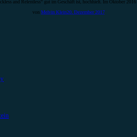
eckless and Relentless“ gut im Geschäft ist, hochhielt. Im Oktober 2
von
Melvin Klein
20. Dezember 2017
ky
tein