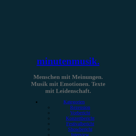
Zum
Inhalt
springen
minutenmusik.
Menschen mit Meinungen.
Musik mit Emotionen. Texte
mit Leidenschaft.
Kategorien
Rezension
Vorbericht
Konzertbericht
Festivalbericht
Showbericht
Interview