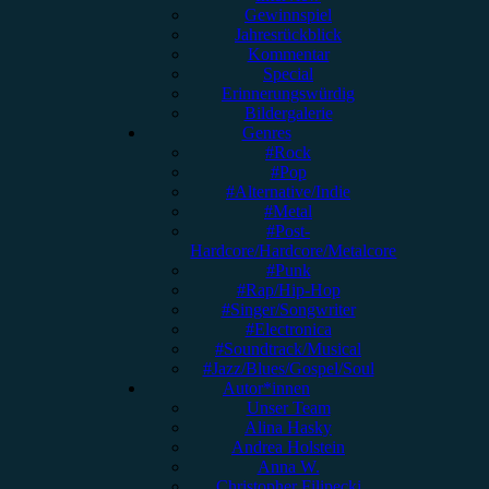
Gewinnspiel
Jahresrückblick
Kommentar
Special
Erinnerungswürdig
Bildergalerie
Genres
#Rock
#Pop
#Alternative/Indie
#Metal
#Post-
Hardcore/Hardcore/Metalcore
#Punk
#Rap/Hip-Hop
#Singer/Songwriter
#Electronica
#Soundtrack/Musical
#Jazz/Blues/Gospel/Soul
Autor*innen
Unser Team
Alina Hasky
Andrea Holstein
Anna W.
Christopher Filipecki