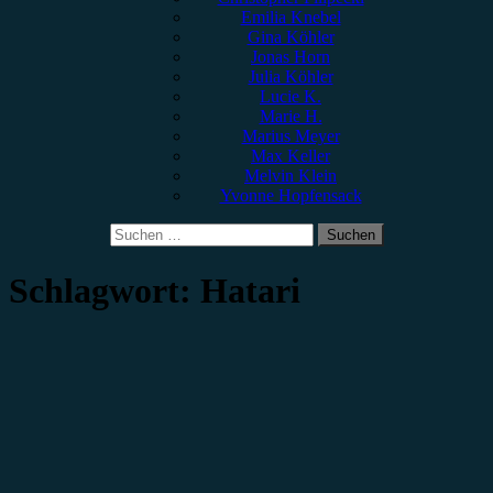
Emilia Knebel
Gina Köhler
Jonas Horn
Julia Köhler
Lucie K.
Marie H.
Marius Meyer
Max Keller
Melvin Klein
Yvonne Hopfensack
Suchen
nach:
Schlagwort:
Hatari