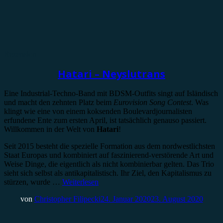
Rezension
Hatari – Neyslutrans
Eine Industrial-Techno-Band mit BDSM-Outfits singt auf Isländisch
und macht den zehnten Platz beim
Eurovision Song Contest
. Was
klingt wie eine von einem koksenden Boulevardjournalisten
erfundene Ente zum ersten April, ist tatsächlich genauso passiert.
Willkommen in der Welt von
Hatari
!
Seit 2015 besteht die spezielle Formation aus dem nordwestlichsten
Staat Europas und kombiniert auf faszinierend-verstörende Art und
Weise Dinge, die eigentlich als nicht kombinierbar gelten. Das Trio
sieht sich selbst als antikapitalistisch. Ihr Ziel, den Kapitalismus zu
stürzen, wurde …
Weiterlesen
von
Christopher Filipecki
24. Januar 2020
23. August 2020