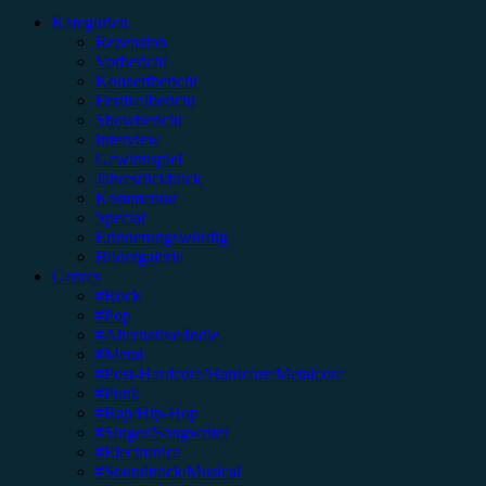
nach:
Kategorien
Rezension
Vorbericht
Konzertbericht
Festivalbericht
Showbericht
Interview
Gewinnspiel
Jahresrückblick
Kommentar
Special
Erinnerungswürdig
Bildergalerie
Genres
#Rock
#Pop
#Alternative/Indie
#Metal
#Post-Hardcore/Hardcore/Metalcore
#Punk
#Rap/Hip-Hop
#Singer/Songwriter
#Electronica
#Soundtrack/Musical