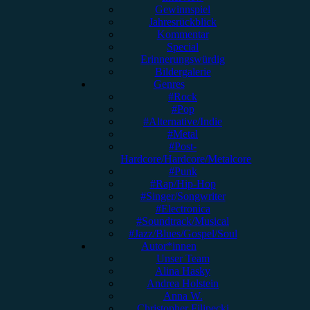
Gewinnspiel
Jahresrückblick
Kommentar
Special
Erinnerungswürdig
Bildergalerie
Genres
#Rock
#Pop
#Alternative/Indie
#Metal
#Post-
Hardcore/Hardcore/Metalcore
#Punk
#Rap/Hip-Hop
#Singer/Songwriter
#Electronica
#Soundtrack/Musical
#Jazz/Blues/Gospel/Soul
Autor*innen
Unser Team
Alina Hasky
Andrea Holstein
Anna W.
Christopher Filipecki