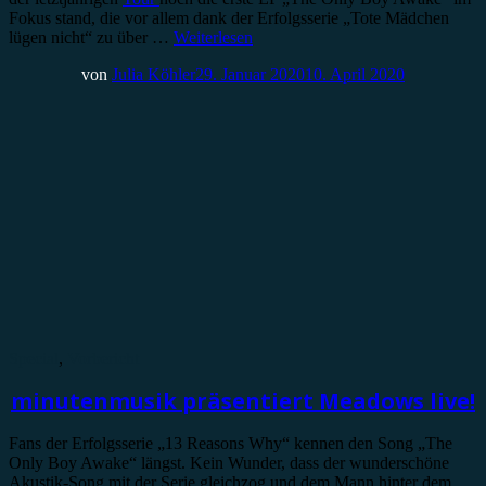
Fokus stand, die vor allem dank der Erfolgsserie „Tote Mädchen
lügen nicht“ zu über …
Weiterlesen
von
Julia Köhler
29. Januar 2020
10. April 2020
Special
,
Vorbericht
minutenmusik präsentiert Meadows live!
Fans der Erfolgsserie „13 Reasons Why“ kennen den Song „The
Only Boy Awake“ längst. Kein Wunder, dass der wunderschöne
Akustik-Song mit der Serie gleichzog und dem Mann hinter dem