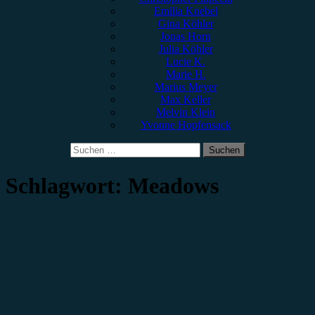
Emilia Knebel
Gina Köhler
Jonas Horn
Julia Köhler
Lucie K.
Marie H.
Marius Meyer
Max Keller
Melvin Klein
Yvonne Hopfensack
Suchen
nach:
Schlagwort:
Meadows