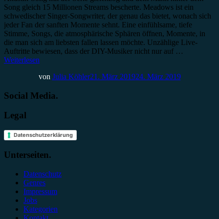
Song gleich 15 Millionen Streams bescherte. Meadows ist ein
schwedischer Singer-Songwriter, der genau das bietet, wonach sich
jeder Fan der sanften Momente sehnt. Eine einfühlsame, tiefe
Stimme, Songs, die atmosphärische Sphären öffnen, Momente, in
die man sich am liebsten fallen lassen möchte. Unzählige Live-
Auftritte bewiesen, dass der DIY-Musiker nicht nur auf …
Weiterlesen
von
Julia Köhler
21. März 2019
24. März 2019
Social Media.
Legal
Datenschutzerklärung
Unterseiten.
Datenschutz
Genres
Impressum
Jobs
Kategorien
Kontakt