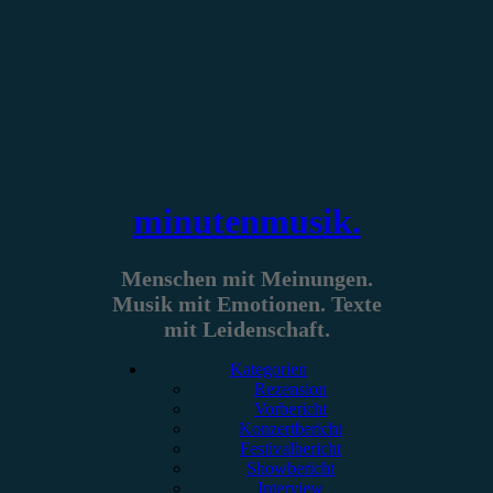
Zum
Inhalt
springen
minutenmusik.
Menschen mit Meinungen.
Musik mit Emotionen. Texte
mit Leidenschaft.
Kategorien
Rezension
Vorbericht
Konzertbericht
Festivalbericht
Showbericht
Interview