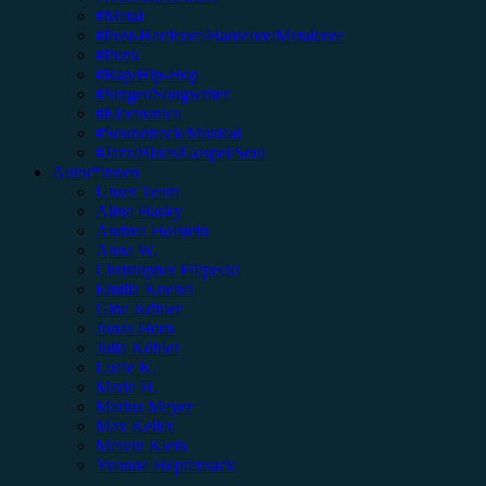
#Metal
#Post-Hardcore/Hardcore/Metalcore
#Punk
#Rap/Hip-Hop
#Singer/Songwriter
#Electronica
#Soundtrack/Musical
#Jazz/Blues/Gospel/Soul
Autor*innen
Unser Team
Alina Hasky
Andrea Holstein
Anna W.
Christopher Filipecki
Emilia Knebel
Gina Köhler
Jonas Horn
Julia Köhler
Lucie K.
Marie H.
Marius Meyer
Max Keller
Melvin Klein
Yvonne Hopfensack