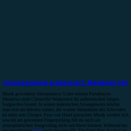
Vorbericht
minutenmusik präsentiert: Meadows live
Musik gewordene Introspektive: Unter seinem Pseudonym
Meadows steht Christoffer Wadensten für authentischen Singer-
Songwriter-Sound. In seinen malerischen Arrangements möchte
man sich am liebsten suhlen, die warme Stimmfarbe des Schweden
tut dann sein Übriges. Fans von Hand gemachter Musik werden sich
sowohl am gekonnten Fingerpicking-Stil als auch am
atmosphärischen Songwriting nicht satt hören können. Während bei
der letztjährigen
Tour
noch die erste EP „The Only Boy Awake“ im