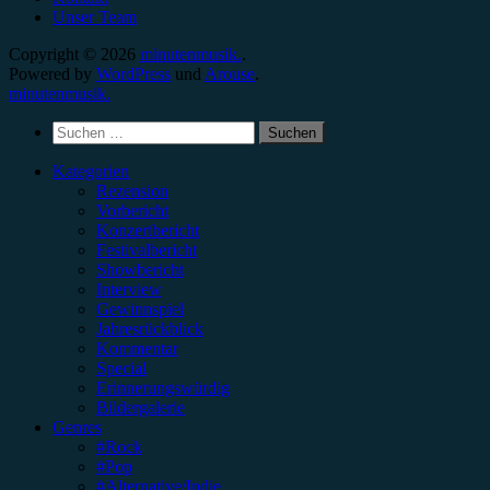
Unser Team
Copyright © 2026
minutenmusik.
.
Powered by
WordPress
und
Arouse
.
minutenmusik.
Suchen
nach:
Kategorien
Rezension
Vorbericht
Konzertbericht
Festivalbericht
Showbericht
Interview
Gewinnspiel
Jahresrückblick
Kommentar
Special
Erinnerungswürdig
Bildergalerie
Genres
#Rock
#Pop
#Alternative/Indie