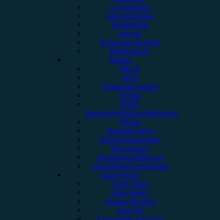
Gewinnspiel
Jahresrückblick
Kommentar
Special
Erinnerungswürdig
Bildergalerie
Genres
#Rock
#Pop
#Alternative/Indie
#Metal
#Post-
Hardcore/Hardcore/Metalcore
#Punk
#Rap/Hip-Hop
#Singer/Songwriter
#Electronica
#Soundtrack/Musical
#Jazz/Blues/Gospel/Soul
Autor*innen
Unser Team
Alina Hasky
Andrea Holstein
Anna W.
Christopher Filipecki