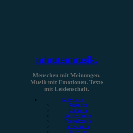
Zum
Inhalt
springen
minutenmusik.
Menschen mit Meinungen.
Musik mit Emotionen. Texte
mit Leidenschaft.
Kategorien
Rezension
Vorbericht
Konzertbericht
Festivalbericht
Showbericht
Interview