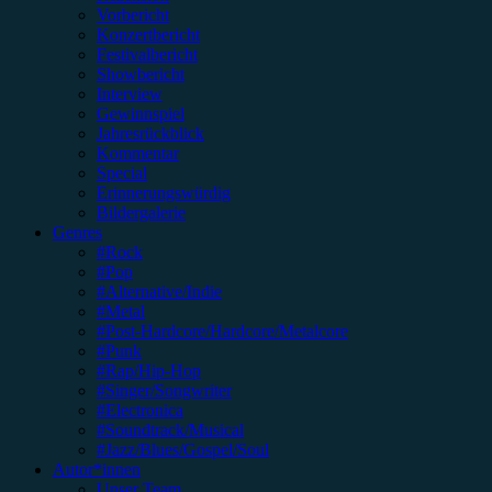
Vorbericht
Konzertbericht
Festivalbericht
Showbericht
Interview
Gewinnspiel
Jahresrückblick
Kommentar
Special
Erinnerungswürdig
Bildergalerie
Genres
#Rock
#Pop
#Alternative/Indie
#Metal
#Post-Hardcore/Hardcore/Metalcore
#Punk
#Rap/Hip-Hop
#Singer/Songwriter
#Electronica
#Soundtrack/Musical
#Jazz/Blues/Gospel/Soul
Autor*innen
Unser Team