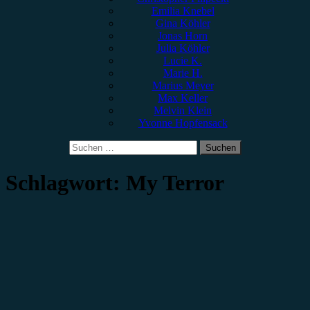
Emilia Knebel
Gina Köhler
Jonas Horn
Julia Köhler
Lucie K.
Marie H.
Marius Meyer
Max Keller
Melvin Klein
Yvonne Hopfensack
Suchen
nach:
Schlagwort:
My Terror