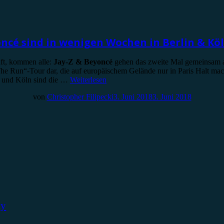
oncé sind in wenigen Wochen in Berlin & Köl
uft, kommen alle:
Jay-Z & Beyoncé
gehen das zweite Mal gemeinsam a
e Run“-Tour dar, die auf europäischem Gelände nur in Paris Halt macht
n und Köln sind die …
Weiterlesen
von
Christopher Filipecki
3. Juni 2018
3. Juni 2018
ky