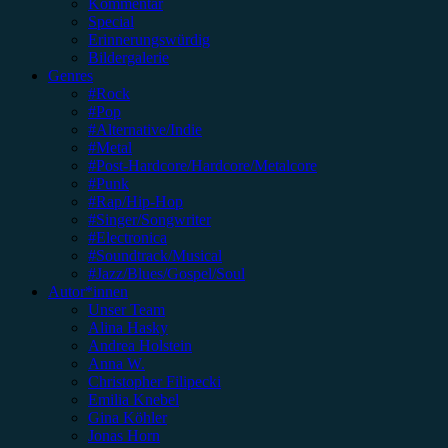
Kommentar
Special
Erinnerungswürdig
Bildergalerie
Genres
#Rock
#Pop
#Alternative/Indie
#Metal
#Post-Hardcore/Hardcore/Metalcore
#Punk
#Rap/Hip-Hop
#Singer/Songwriter
#Electronica
#Soundtrack/Musical
#Jazz/Blues/Gospel/Soul
Autor*innen
Unser Team
Alina Hasky
Andrea Holstein
Anna W.
Christopher Filipecki
Emilia Knebel
Gina Köhler
Jonas Horn