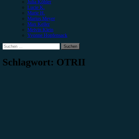
Julia Köhler
Lucie K.
Marie H.
Marius Meyer
Max Keller
Melvin Klein
Yvonne Hopfensack
Suchen
nach:
Schlagwort:
OTRII