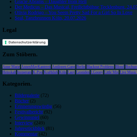
Gracie Abrams – Daughter from Hell
Der Medicus – Das Musical, Freilichtbühne Tecklenburg, 24.0
Olivia Rodrigo – You Seem Pretty Sad For a Girl So In Love
Seal, Tanzbrunnen Köln, 20.07.2026
Legal
Datenschutzerklärung
Zum Stöbern.
Anne Marie
AnnenMayKantereit
Antilopen Gang
Berlin
Blackout Problems
Blond
Bochu
Heisskalt
Instagram
K-Pop
Kraftklub
Köln
Lauv
Leoniden
LGoony
Little Mix
Live Music
Kategorien.
Bildergalerie
(72)
Bücher
(2)
Erinnerungswürdig
(56)
Festivalbericht
(92)
Gewinnspiel
(60)
Interview
(249)
Jahresrückblick
(81)
Kommentar
(42)