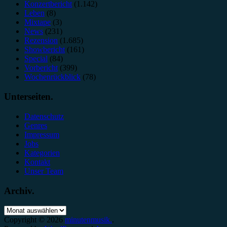
Konzertbericht
(1.142)
Leben
(8)
Mixtape
(3)
News
(231)
Rezension
(1.685)
Showbericht
(161)
Special
(84)
Vorbericht
(399)
Wochenrückblick
(78)
Unterseiten.
Datenschutz
Genres
Impressum
Jobs
Kategorien
Kontakt
Unser Team
Archiv.
Archiv.
Copyright © 2026
minutenmusik.
.