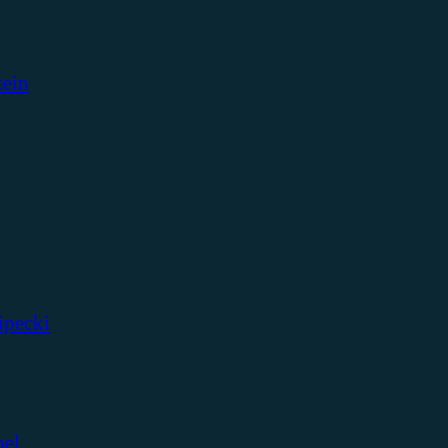
tein
ipecki
bel