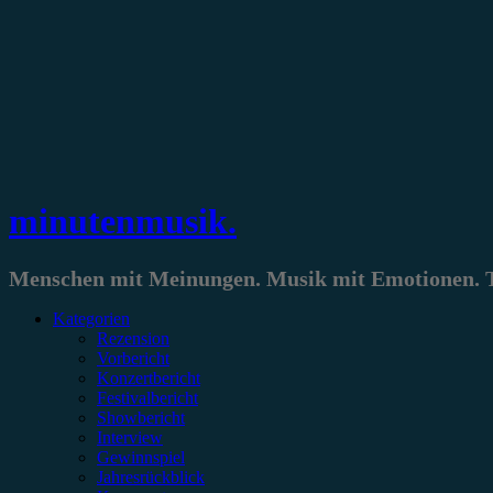
Zum
Inhalt
springen
minutenmusik.
Menschen mit Meinungen. Musik mit Emotionen. Te
Kategorien
Rezension
Vorbericht
Konzertbericht
Festivalbericht
Showbericht
Interview
Gewinnspiel
Jahresrückblick