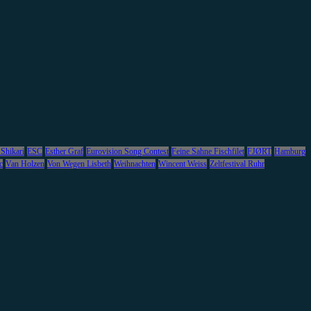
 Shikari
ESC
Esther Graf
Eurovision Song Contest
Feine Sahne Fischfilet
FJØRT
Hamburg
c
Van Holzen
Von Wegen Lisbeth
Weihnachten
Wincent Weiss
Zeltfestival Ruhr