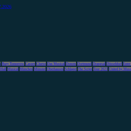
7.2026
m
Bury Tomorrow
Casper
Clueso
Das Musical
Donots
Dortmund
Drangsal
Düsseldorf
Enter
 Hall
Musical
München
Münster
Oberhausen
Schlager
The Script
Tour 2023
United by Musi