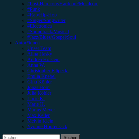
#Post-Hardcore/Hardcore/Metalcore
#Punk
#Rap/Hip-Hop
#Singer/Songwriter
#Electronica
#Soundtrack/Musical
#Jazz/Blues/Gospel/Soul
Autor*innen
Unser Team
Alina Hasky
Andrea Holstein
Anna W.
Christopher Filipecki
Emilia Knebel
Gina Köhler
Jonas Horn
Julia Köhler
Lucie K.
Marie H.
Marius Meyer
Max Keller
Melvin Klein
Yvonne Hopfensack
Suchen