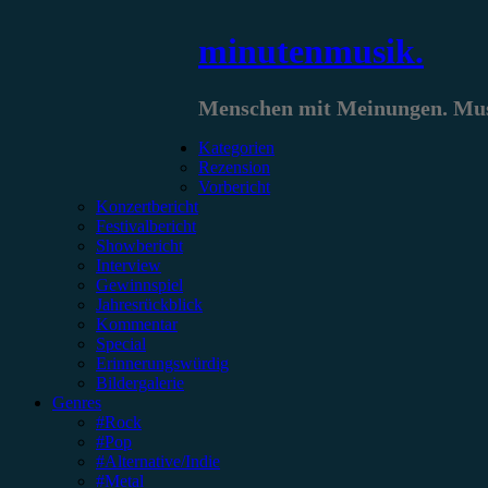
Zum
minutenmusik.
Inhalt
springen
Menschen mit Meinungen. Musi
Kategorien
Rezension
Vorbericht
Konzertbericht
Festivalbericht
Showbericht
Interview
Gewinnspiel
Jahresrückblick
Kommentar
Special
Erinnerungswürdig
Bildergalerie
Genres
#Rock
#Pop
#Alternative/Indie
#Metal