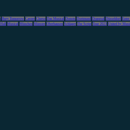
m
Bury Tomorrow
Casper
Clueso
Das Musical
Donots
Dortmund
Drangsal
Düsseldorf
Enter
 Hall
Musical
München
Münster
Oberhausen
Schlager
The Script
Tour 2023
United by Musi