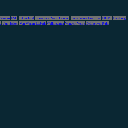
 Shikari
ESC
Esther Graf
Eurovision Song Contest
Feine Sahne Fischfilet
FJØRT
Hamburg
c
Van Holzen
Von Wegen Lisbeth
Weihnachten
Wincent Weiss
Zeltfestival Ruhr