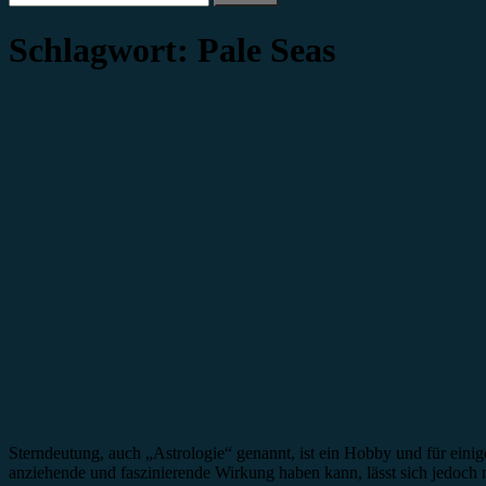
nach:
Schlagwort:
Pale Seas
Rezension
Sterndeutung, auch „Astrologie“ genannt, ist ein Hobby und für eini
anziehende und faszinierende Wirkung haben kann, lässt sich jedoch n