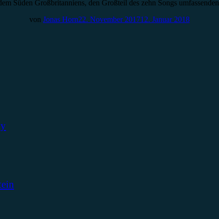
em Süden Großbritanniens, den Großteil des zehn Songs umfassenden W
von
Jonas Horn
22. November 2017
12. Januar 2018
ky
tein