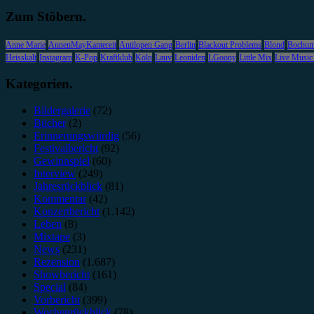
Zum Stöbern.
Anne Marie
AnnenMayKantereit
Antilopen Gang
Berlin
Blackout Problems
Blond
Bochu
Heisskalt
Instagram
K-Pop
Kraftklub
Köln
Lauv
Leoniden
LGoony
Little Mix
Live Music
Kategorien.
Bildergalerie
(72)
Bücher
(2)
Erinnerungswürdig
(56)
Festivalbericht
(92)
Gewinnspiel
(60)
Interview
(249)
Jahresrückblick
(81)
Kommentar
(42)
Konzertbericht
(1.142)
Leben
(8)
Mixtape
(3)
News
(231)
Rezension
(1.687)
Showbericht
(161)
Special
(84)
Vorbericht
(399)
Wochenrückblick
(78)