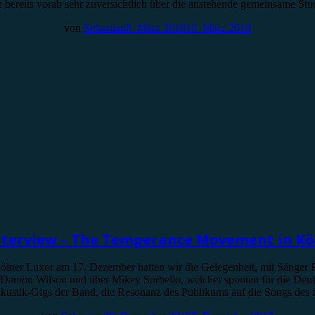
ch bereits vorab sehr zuversichtlich über die anstehende gemeinsame Stu
von
Sebastian
8. März 2018
10. März 2018
nterview – The Temperance Movement in Kö
er Luxor am 17. Dezember hatten wir die Gelegenheit, mit Sänger Ph
Damon Wilson und über Mikey Sorbello, welcher spontan für die Deuts
 Akustik-Gigs der Band, die Resonanz des Publikums auf die Songs de