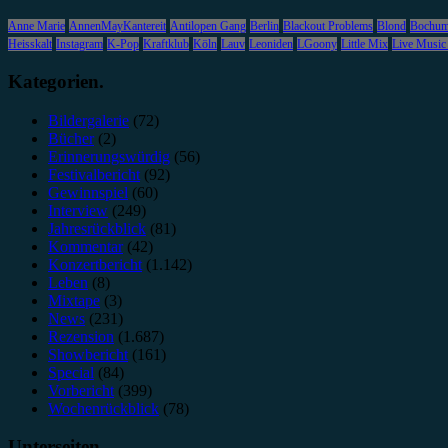
Anne Marie
AnnenMayKantereit
Antilopen Gang
Berlin
Blackout Problems
Blond
Bochu
Heisskalt
Instagram
K-Pop
Kraftklub
Köln
Lauv
Leoniden
LGoony
Little Mix
Live Music
Kategorien.
Bildergalerie
(72)
Bücher
(2)
Erinnerungswürdig
(56)
Festivalbericht
(92)
Gewinnspiel
(60)
Interview
(249)
Jahresrückblick
(81)
Kommentar
(42)
Konzertbericht
(1.142)
Leben
(8)
Mixtape
(3)
News
(231)
Rezension
(1.687)
Showbericht
(161)
Special
(84)
Vorbericht
(399)
Wochenrückblick
(78)
Unterseiten.