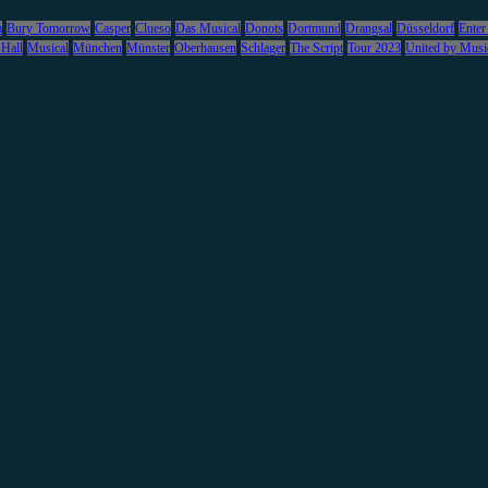
m
Bury Tomorrow
Casper
Clueso
Das Musical
Donots
Dortmund
Drangsal
Düsseldorf
Enter
 Hall
Musical
München
Münster
Oberhausen
Schlager
The Script
Tour 2023
United by Musi