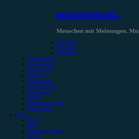
Zum
minutenmusik.
Inhalt
springen
Menschen mit Meinungen. Musi
Kategorien
Rezension
Vorbericht
Konzertbericht
Festivalbericht
Showbericht
Interview
Gewinnspiel
Jahresrückblick
Kommentar
Special
Erinnerungswürdig
Bildergalerie
Genres
#Rock
#Pop
#Alternative/Indie
#Metal