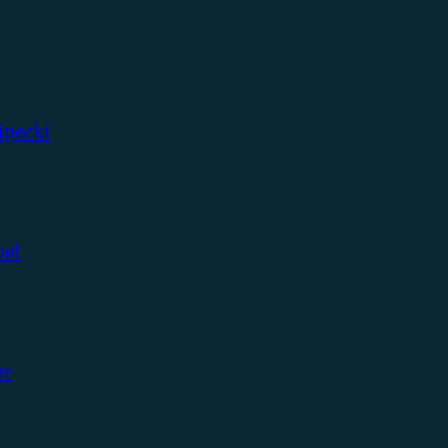
ipecki
bel
er