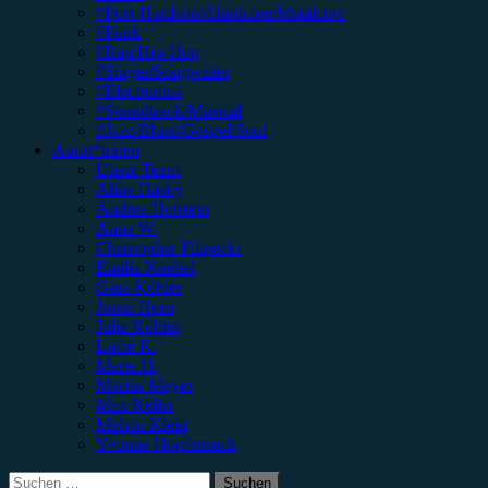
#Post-Hardcore/Hardcore/Metalcore
#Punk
#Rap/Hip-Hop
#Singer/Songwriter
#Electronica
#Soundtrack/Musical
#Jazz/Blues/Gospel/Soul
Autor*innen
Unser Team
Alina Hasky
Andrea Holstein
Anna W.
Christopher Filipecki
Emilia Knebel
Gina Köhler
Jonas Horn
Julia Köhler
Lucie K.
Marie H.
Marius Meyer
Max Keller
Melvin Klein
Yvonne Hopfensack
Suchen