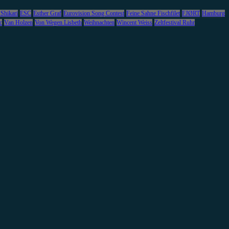
 Shikari
ESC
Esther Graf
Eurovision Song Contest
Feine Sahne Fischfilet
FJØRT
Hamburg
c
Van Holzen
Von Wegen Lisbeth
Weihnachten
Wincent Weiss
Zeltfestival Ruhr