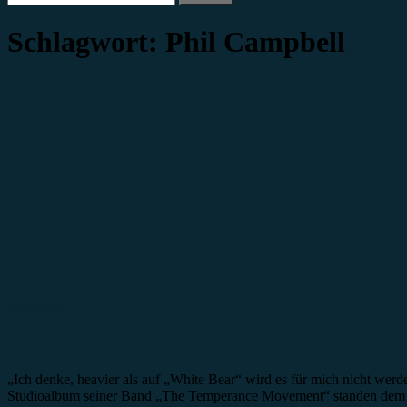
nach:
Schlagwort:
Phil Campbell
Rezension
„Ich denke, heavier als auf „White Bear“ wird es für mich nicht wer
Studioalbum seiner Band „The Temperance Movement“ standen dem Gla