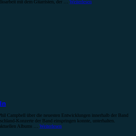
dioarbeit mit dem Gitarristen, der …
Weiterlesen
ln
il Campbell über die neuesten Entwicklungen innerhalb der Band
chland-Konzerte der Band einspringen konnte, unterhalten.
s aktuellen Albums …
Weiterlesen