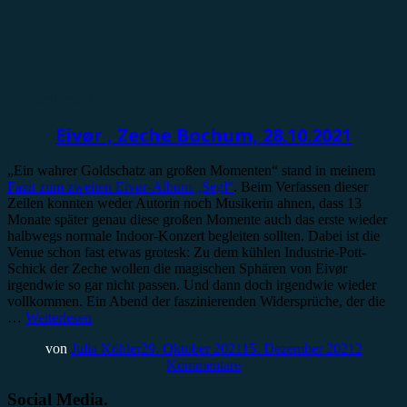
Konzertbericht
Eivør , Zeche Bochum, 28.10.2021
„Ein wahrer Goldschatz an großen Momenten“ stand in meinem
Fazit zum zweiten Eivør-Album „Segl“
. Beim Verfassen dieser
Zeilen konnten weder Autorin noch Musikerin ahnen, dass 13
Monate später genau diese großen Momente auch das erste wieder
halbwegs normale Indoor-Konzert begleiten sollten. Dabei ist die
Venue schon fast etwas grotesk: Zu dem kühlen Industrie-Pott-
Schick der Zeche wollen die magischen Sphären von Eivør
irgendwie so gar nicht passen. Und dann doch irgendwie wieder
vollkommen. Ein Abend der faszinierenden Widersprüche, der die
…
Weiterlesen
von
Julia Köhler
29. Oktober 2021
15. Dezember 2021
2
Kommentare
Social Media.