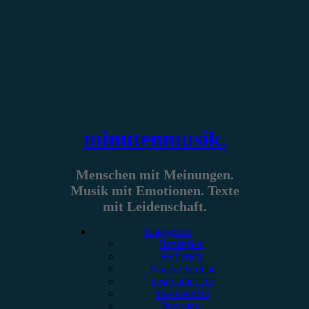
Zum
Inhalt
springen
minutenmusik.
Menschen mit Meinungen.
Musik mit Emotionen. Texte
mit Leidenschaft.
Kategorien
Rezension
Vorbericht
Konzertbericht
Festivalbericht
Showbericht
Interview