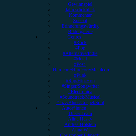
Gewinnspiel
Jahresrückblick
Kommentar
Special
Erinnerungswürdig
Bildergalerie
Genres
#Rock
#Pop
#Alternative/Indie
#Metal
#Post-
Hardcore/Hardcore/Metalcore
#Punk
#Rap/Hip-Hop
#Singer/Songwriter
#Electronica
#Soundtrack/Musical
#Jazz/Blues/Gospel/Soul
Autor*innen
Unser Team
Alina Hasky
Andrea Holstein
Anna W.
Christopher Filipecki