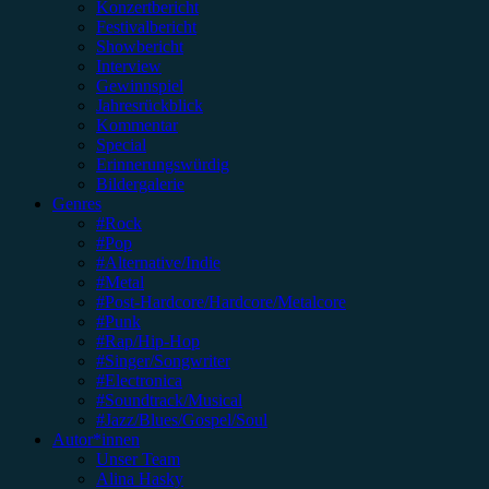
Konzertbericht
Festivalbericht
Showbericht
Interview
Gewinnspiel
Jahresrückblick
Kommentar
Special
Erinnerungswürdig
Bildergalerie
Genres
#Rock
#Pop
#Alternative/Indie
#Metal
#Post-Hardcore/Hardcore/Metalcore
#Punk
#Rap/Hip-Hop
#Singer/Songwriter
#Electronica
#Soundtrack/Musical
#Jazz/Blues/Gospel/Soul
Autor*innen
Unser Team
Alina Hasky