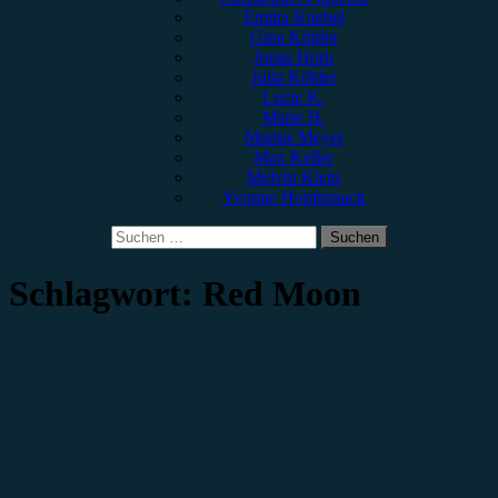
Emilia Knebel
Gina Köhler
Jonas Horn
Julia Köhler
Lucie K.
Marie H.
Marius Meyer
Max Keller
Melvin Klein
Yvonne Hopfensack
Suchen
nach:
Schlagwort:
Red Moon