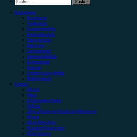
Suchen
nach:
Kategorien
Rezension
Vorbericht
Konzertbericht
Festivalbericht
Showbericht
Interview
Gewinnspiel
Jahresrückblick
Kommentar
Special
Erinnerungswürdig
Bildergalerie
Genres
#Rock
#Pop
#Alternative/Indie
#Metal
#Post-Hardcore/Hardcore/Metalcore
#Punk
#Rap/Hip-Hop
#Singer/Songwriter
#Electronica