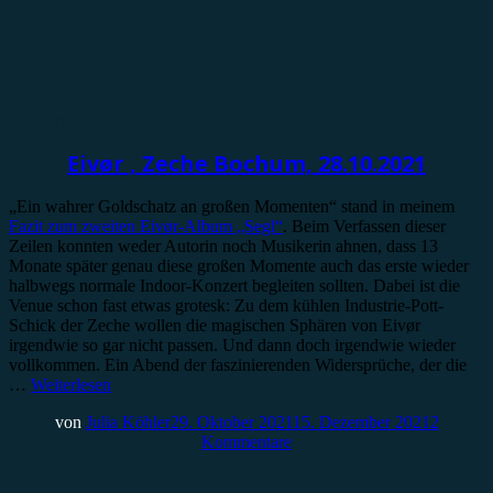
Konzertbericht
Eivør , Zeche Bochum, 28.10.2021
„Ein wahrer Goldschatz an großen Momenten“ stand in meinem
Fazit zum zweiten Eivør-Album „Segl“
. Beim Verfassen dieser
Zeilen konnten weder Autorin noch Musikerin ahnen, dass 13
Monate später genau diese großen Momente auch das erste wieder
halbwegs normale Indoor-Konzert begleiten sollten. Dabei ist die
Venue schon fast etwas grotesk: Zu dem kühlen Industrie-Pott-
Schick der Zeche wollen die magischen Sphären von Eivør
irgendwie so gar nicht passen. Und dann doch irgendwie wieder
vollkommen. Ein Abend der faszinierenden Widersprüche, der die
…
Weiterlesen
von
Julia Köhler
29. Oktober 2021
15. Dezember 2021
2
Kommentare