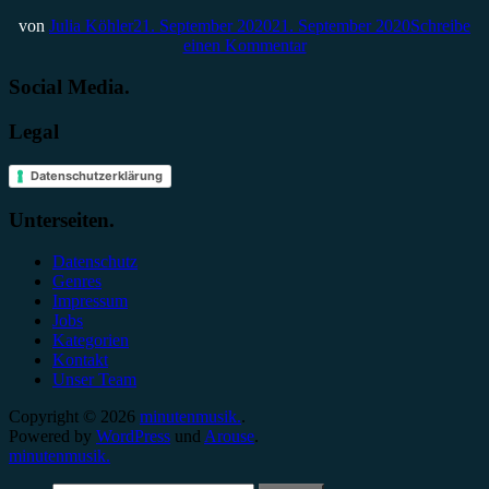
von
Julia Köhler
21. September 2020
21. September 2020
Schreibe
einen Kommentar
Social Media.
Legal
Datenschutzerklärung
Unterseiten.
Datenschutz
Genres
Impressum
Jobs
Kategorien
Kontakt
Unser Team
Copyright © 2026
minutenmusik.
.
Powered by
WordPress
und
Arouse
.
minutenmusik.