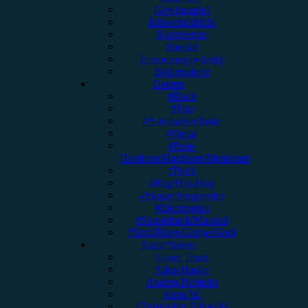
Gewinnspiel
Jahresrückblick
Kommentar
Special
Erinnerungswürdig
Bildergalerie
Genres
#Rock
#Pop
#Alternative/Indie
#Metal
#Post-
Hardcore/Hardcore/Metalcore
#Punk
#Rap/Hip-Hop
#Singer/Songwriter
#Electronica
#Soundtrack/Musical
#Jazz/Blues/Gospel/Soul
Autor*innen
Unser Team
Alina Hasky
Andrea Holstein
Anna W.
Christopher Filipecki