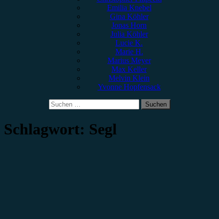
Emilia Knebel
Gina Köhler
Jonas Horn
Julia Köhler
Lucie K.
Marie H.
Marius Meyer
Max Keller
Melvin Klein
Yvonne Hopfensack
Suchen
nach:
Schlagwort:
Segl