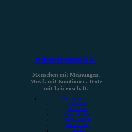
Zum
Inhalt
springen
minutenmusik.
Menschen mit Meinungen.
Musik mit Emotionen. Texte
mit Leidenschaft.
Kategorien
Rezension
Vorbericht
Konzertbericht
Festivalbericht
Showbericht
Interview